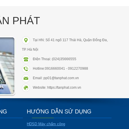
ÂN PHÁT
Tại HN: Số 41 ngõ 117 Thái Hà, Quận Đống Đa,
TP. Hà Nội
Điện Thoại: (024)35666555
Hotline:0916660041 - 0912270988
Email: pp01@tanphat.com.vn
Website: https://tanphat.com.vn
ÀNG
HƯỚNG DẪN SỬ DỤNG
HDSD Máy chấm công