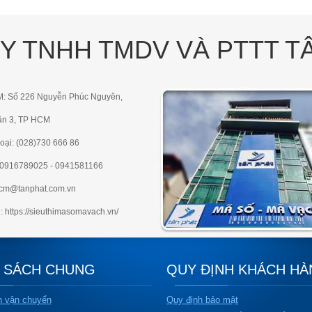
Y TNHH TMDV VÀ PTTT T
M: Số 226 Nguyễn Phúc Nguyên,
ận 3, TP HCM
oại: (028)730 666 86
e:0916789025 - 0941581166
hcm@tanphat.com.vn
: https://sieuthimasomavach.vn/
 SÁCH CHUNG
QUY ĐỊNH KHÁCH H
h vận chuyển
Quy định bảo mật