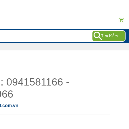
0941581166 -
966
.com.vn