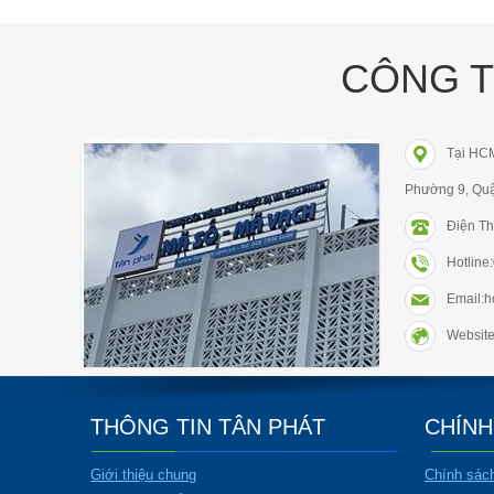
CÔNG T
Tại HC
Phường 9, Qu
Điện Th
Hotlin
Email:
Website
THÔNG TIN TÂN PHÁT
CHÍNH
Giới thiệu chung
Chính sác