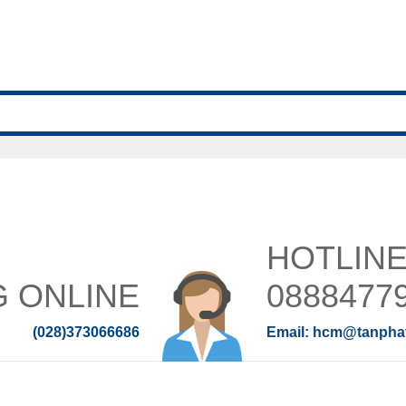
G ONLINE
0888477
(028)373066686
hcm@tanphat