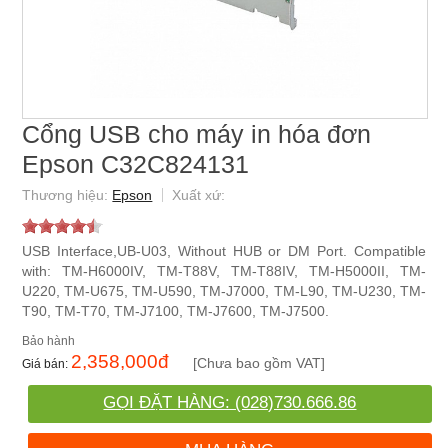
Cổng USB cho máy in hóa đơn
Epson C32C824131
Epson
USB Interface,UB-U03, Without HUB or DM Port. Compatible
with: TM-H6000IV, TM-T88V, TM-T88IV, TM-H5000II, TM-
U220, TM-U675, TM-U590, TM-J7000, TM-L90, TM-U230, TM-
T90, TM-T70, TM-J7100, TM-J7600, TM-J7500.
2,358,000
đ
[Chưa bao gồm VAT]
GỌI ĐẶT HÀNG: (028)730.666.86