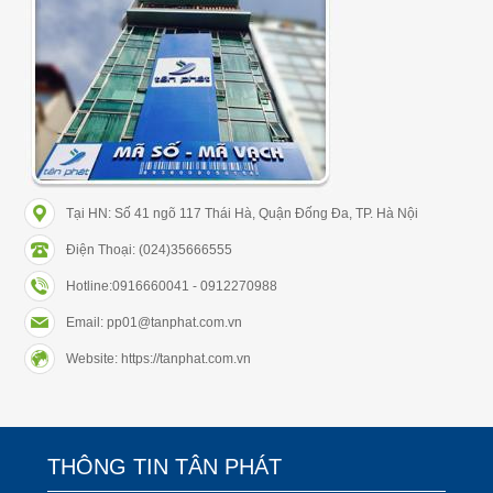
Tại HN: Số 41 ngõ 117 Thái Hà, Quận Đống Đa, TP. Hà Nội
Điện Thoại: (024)35666555
Hotline:0916660041 - 0912270988
Email: pp01@tanphat.com.vn
Website: https://tanphat.com.vn
THÔNG TIN TÂN PHÁT