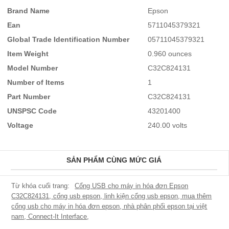
Brand Name
Epson
Ean
5711045379321
Global Trade Identification Number
05711045379321
Item Weight
0.960 ounces
Model Number
C32C824131
Number of Items
1
Part Number
C32C824131
UNSPSC Code
43201400
Voltage
240.00 volts
SẢN PHẨM CÙNG MỨC GIÁ
Cổng USB cho máy in hóa đơn Epson
C32C824131
,
cổng usb epson
,
linh kiện cổng usb epson
,
mua thêm
cổng usb cho máy in hóa đơn epson
,
nhà phân phối epson tại việt
nam
,
Connect-It Interface
,