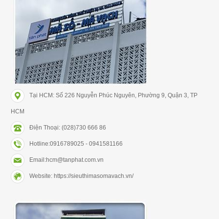
Tại HCM: Số 226 Nguyễn Phúc Nguyên, Phường 9, Quận 3, TP
HCM
Điện Thoại: (028)730 666 86
Hotline:0916789025 - 0941581166
Email:hcm@tanphat.com.vn
Website: https://sieuthimasomavach.vn/