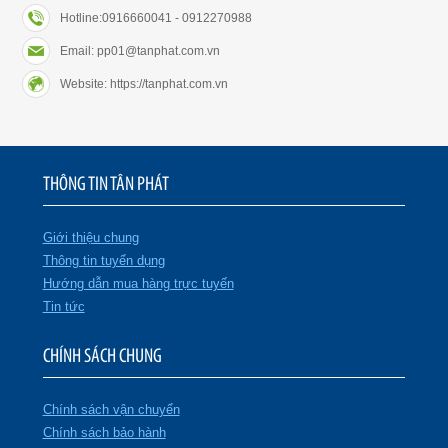
Hotline:0916660041 - 0912270988
Email: pp01@tanphat.com.vn
Website: https://tanphat.com.vn
THÔNG TIN TÂN PHÁT
Giới thiệu chung
Thông tin tuyển dụng
Hướng dẫn mua hàng trực tuyến
Tin tức
CHÍNH SÁCH CHUNG
Chính sách vận chuyển
Chính sách bảo hành