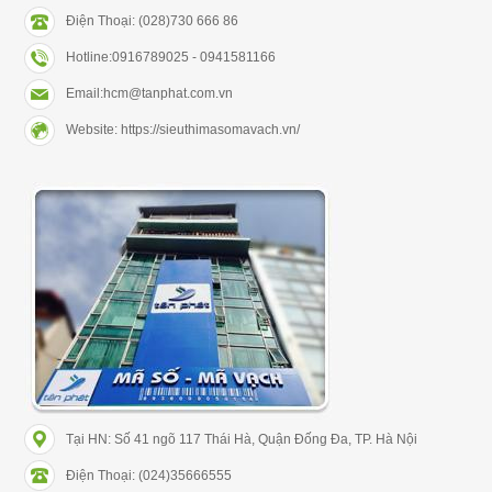
Điện Thoại: (028)730 666 86
Hotline:0916789025 - 0941581166
Email:hcm@tanphat.com.vn
Website: https://sieuthimasomavach.vn/
Tại HN: Số 41 ngõ 117 Thái Hà, Quận Đống Đa, TP. Hà Nội
Điện Thoại: (024)35666555