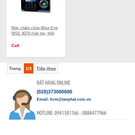
và đường điện
+ Bảo hành phần mềm trọn
đời với phần mềm được
Máy chấm công Wise Eye
tặng kèm theo máy
WSE 9079 (vân tay, thẻ)
+ Giao hàng tận nơi miễn phí
trong phạm vi 8 km tính từ
Call
VP công ty Tân Phát
Trang
1/3
Tiếp theo
ĐẶT HÀNG ONLINE
(028)373066686
hcm@tanphat.com.vn
0941581166 - 0888477966