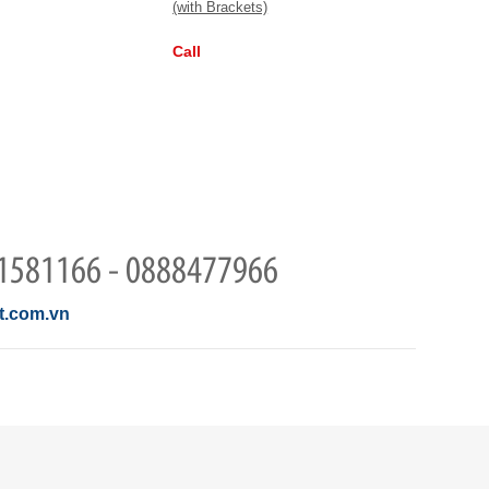
(with Brackets)
Call
1581166 - 0888477966
.com.vn