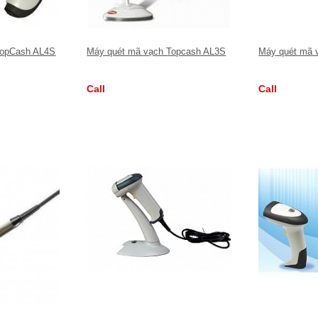
TopCash AL4S
Máy quét mã vạch Topcash AL3S
Máy quét mã 
Call
Call