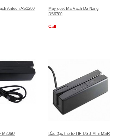
ạch Antech AS1280
Máy quét Mã Vạch Đa Năng
DS6700
Call
từ M206U
Đầu đọc thẻ từ HP USB Mini MSR