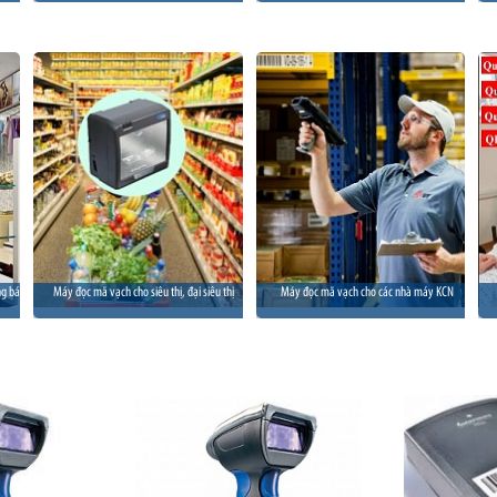
ng bán
Máy đọc mã vạch cho siêu thị, đại siêu thị
Máy đọc mã vạch cho các nhà máy KCN