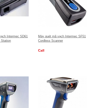
vạch Intermec SD61
Máy quét mã vạch Intermec SF51
 Station
Cordless Scanner
Call