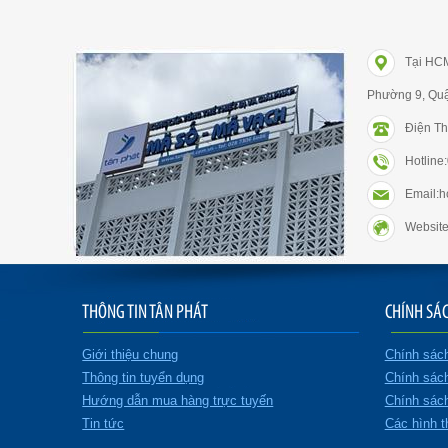
Tại HC
Phường 9, Qu
Điện Th
Hotlin
Email:
Website
THÔNG TIN TÂN PHÁT
CHÍNH SÁ
Giới thiệu chung
Chính sác
Thông tin tuyển dụng
Chính sác
Hướng dẫn mua hàng trực tuyến
Chính sách
Tin tức
Các hình t