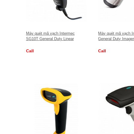
Máy quét mã vạch Intermec
Máy quét mã vạch 
SG10T General Duty Linear
General Duty Image
Imager
Call
Call