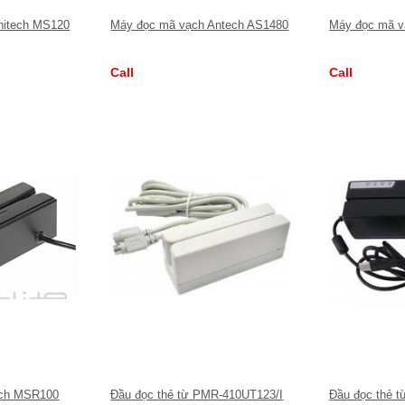
nitech MS120
Máy đọc mã vạch Antech AS1480
Máy đọc mã v
Call
Call
ech MSR100
Đầu đọc thẻ từ PMR-410UT123/I
Đầu đọc thẻ 