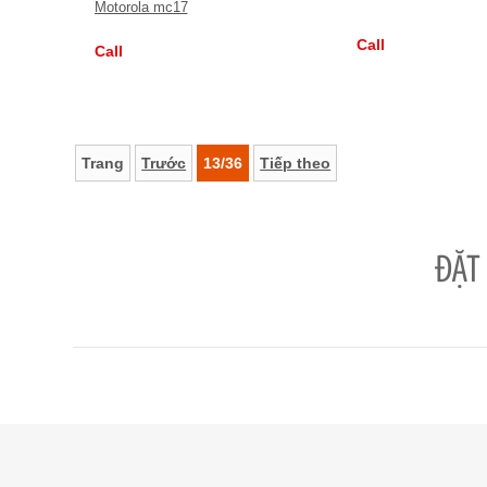
Motorola mc17
Call
Call
Trang
Trước
13/36
Tiếp theo
ĐẶT