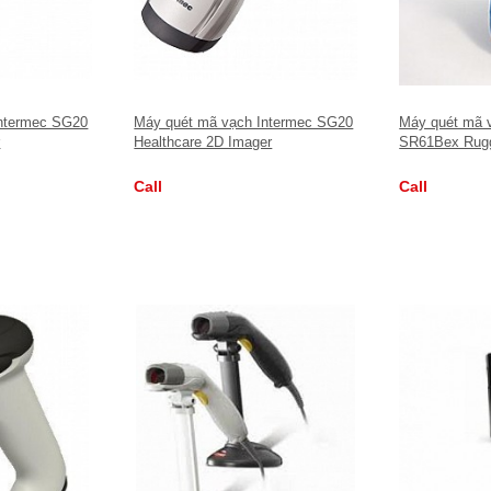
Intermec SG20
Máy quét mã vạch Intermec SG20
Máy quét mã 
r
Healthcare 2D Imager
SR61Bex Rugg
Near/Far Scan
Call
Call