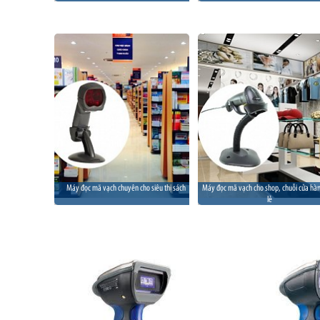
Máy đọc mã vạch chuyên cho siêu thị sách
Máy đọc mã vạch cho shop, chuỗi cửa hà
lẻ