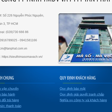
M: Số 226 Nguyễn Phúc Nguyên,
ận 3, TP HCM
oại: (028)730 666 86
e:0916789025 - 0941581166
hcm@tanphat.com.vn
: https://sieuthimasomavach.vn/
CH CHUNG
QUY ĐỊNH KHÁCH HÀNG
h vận chuyển
Quy định bảo mật
h bảo hành
Quy định giải quyết tranh chấp
 đổi trả hàng
Nghĩa vụ công ty và khách hàng
hức thanh toán