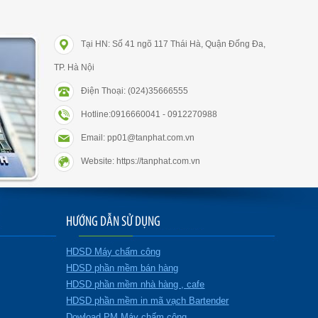
Tại HN: Số 41 ngõ 117 Thái Hà, Quận Đống Đa,
TP. Hà Nội
Điện Thoại: (024)35666555
Hotline:0916660041 - 0912270988
Email: pp01@tanphat.com.vn
Website: https://tanphat.com.vn
HƯỚNG DẪN SỬ DỤNG
HDSD Máy chấm công
HDSD phần mềm bán hàng
HDSD phần mềm nhà hàng , cafe
HDSD phần mềm in mã vạch Bartender
Dowload PM Máy chấm công