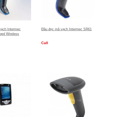
vạch Intermec
Đầu đọc mã vạch Intermec SR61
ed Wireless
ner
Call