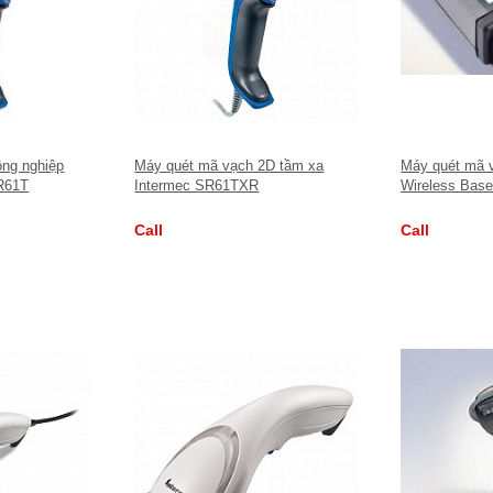
ng nghiệp
Máy quét mã vạch 2D tầm xa
Máy quét mã 
R61T
Intermec SR61TXR
Wireless Base
Call
Call