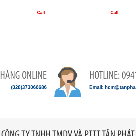
Call
Call
 HÀNG ONLINE
094
(028)373066686
hcm@tanphat
CÔNG TY TNHH TMDV VÀ PTTT TÂN PHÁT