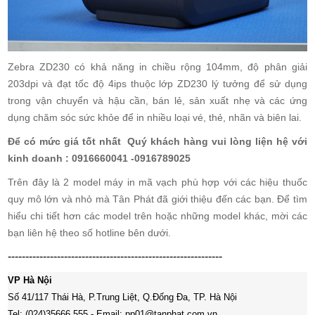
Zebra ZD230 có khả năng in chiều rộng 104mm, độ phân giải
203dpi và đạt tốc độ 4ips thuộc lớp ZD230 lý tưởng để sử dụng
trong vận chuyển và hậu cần, bán lẻ, sản xuất nhẹ và các ứng
dụng chăm sóc sức khỏe để in nhiều loại vé, thẻ, nhãn và biên lai.
Để có mức giá tốt nhất Quý khách hàng vui lòng liện hệ với
kinh doanh : 0916660041 -0916789025
Trên đây là 2 model máy in mã vạch phù hợp với các hiệu thuốc
quy mô lớn và nhỏ mà Tân Phát đã giới thiệu đến các bạn. Để tìm
hiểu chi tiết hơn các model trên hoặc những model khác, mời các
bạn liên hệ theo số hotline bên dưới.
-------------------------------------------------------------
VP Hà Nội
Số 41/117 Thái Hà, P.Trung Liệt, Q.Đống Đa, TP. Hà Nội
Tel: (024)35666.555
-
Email: pp01@tanphat.com.vn