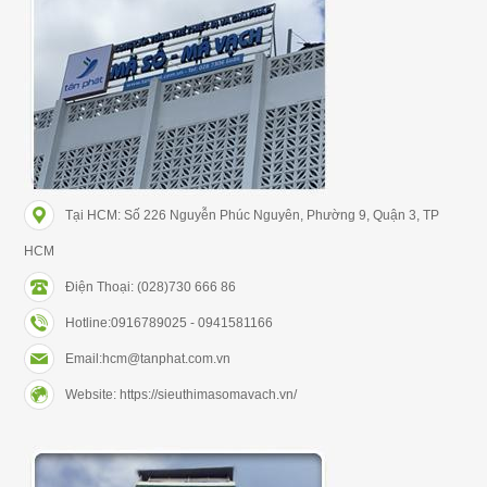
Tại HCM: Số 226 Nguyễn Phúc Nguyên, Phường 9, Quận 3, TP
HCM
Điện Thoại: (028)730 666 86
Hotline:0916789025 - 0941581166
Email:hcm@tanphat.com.vn
Website: https://sieuthimasomavach.vn/