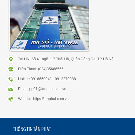
Tại HN: Số 41 ngõ 117 Thái Hà, Quận Đống Đa, TP. Hà Nội
Điện Thoại: (024)35666555
Hotline:0916660041 - 0912270988
Email: pp01@tanphat.com.vn
Website: https://tanphat.com.vn
THÔNG TIN TÂN PHÁT