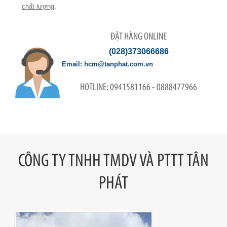
chất lượng
,
ĐẶT HÀNG ONLINE
(028)373066686
hcm@tanphat.com.vn
0941581166 - 0888477966
CÔNG TY TNHH TMDV VÀ PTTT TÂN
PHÁT