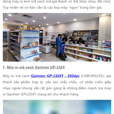
dòng máy in tem mã vạch mà giá thành có thể khác nhau đôi chút.
Tuy nhiên về cơ bản vẫn là các loại máy “ngon” trong tầm giá.
1.
Máy in mã vạch Gprinter GP-1324
Máy in mã vạch
Gprinter GP-1324T - 203dpi
(USB+RS232)
:
giá
thành sản phẩm hợp lý, cấu tạo chắc chắn, có phần cuốn giấy
chạy ngoài nhưng vẫn rất gọn gàng là những điểm mạnh mà máy
in Gprinter GP1324T mang tới cho khách hàng