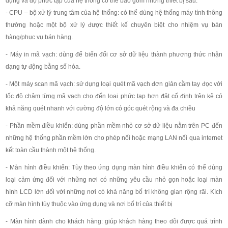
dụng và độ phức tạp của hệ thống có thể bao gồm những thiết bị sau:
- CPU – bộ xử lý trung tâm của hệ thống: có thể dùng hệ thống máy tính thông
thường hoặc một bộ xử lý được thiết kế chuyên biệt cho nhiệm vụ bán
hàng/phục vụ bán hàng.
- Máy in mã vạch: dùng để biến đổi cơ sở dữ liệu thành phương thức nhận
dạng tự động bằng số hóa.
- Một máy scan mã vạch: sử dụng loại quét mã vạch đơn giản cầm tay đọc với
tốc độ chậm từng mã vạch cho đến loại phức tạp hơn đặt cố định trên kệ có
khả năng quét nhanh với cường độ lớn có góc quét rộng và đa chiều
- Phần mềm điều khiển: dùng phần mềm nhỏ cơ sở dữ liệu nằm trên PC đến
những hệ thống phần mềm lớn cho phép nối hoặc mạng LAN nối qua internet
kết toàn cầu thành một hệ thống.
- Màn hình điều khiển: Tùy theo ứng dụng màn hình điều khiển có thể dùng
loại cảm ứng đối với những nơi có những yêu cầu nhỏ gọn hoặc loại màn
hình LCD lớn đối với những nơi có khả năng bố trí không gian rộng rãi. Kích
cỡ màn hình tùy thuộc vào ứng dụng và nơi bố trí của thiết bị
- Màn hình dành cho khách hàng: giúp khách hàng theo dõi được quá trình