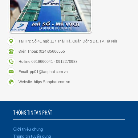
Tại HN: Số 41 ngõ 117 Thái Hà, Quận Đống Đa, TP. Hà Nội
Điện Thoại: (024)35666555
Hotline:0916660041 - 0912270988
Email: pp01@tanphat.com.vn
Website: https://tanphat.com.vn
THÔNG TIN TÂN PHÁT
Giới thiệu chung
Thông tin tuyển dụng