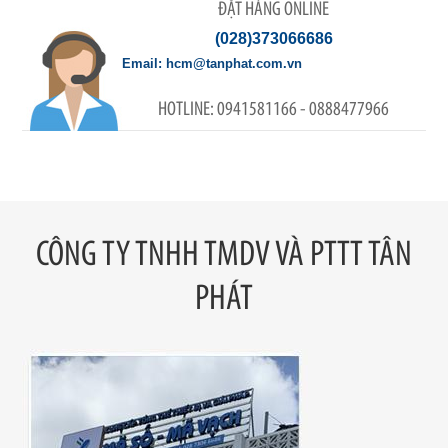
ĐẶT HÀNG ONLINE
(028)373066686
hcm@tanphat.com.vn
0941581166 - 0888477966
CÔNG TY TNHH TMDV VÀ PTTT TÂN
PHÁT