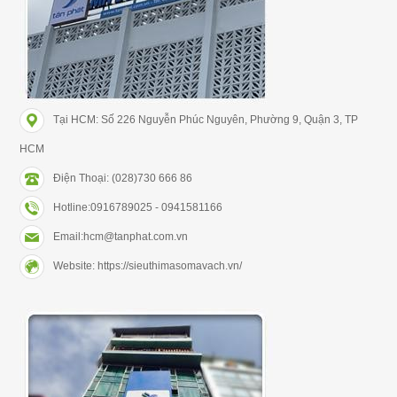
Tại HCM: Số 226 Nguyễn Phúc Nguyên, Phường 9, Quận 3, TP
HCM
Điện Thoại: (028)730 666 86
Hotline:0916789025 - 0941581166
Email:hcm@tanphat.com.vn
Website: https://sieuthimasomavach.vn/