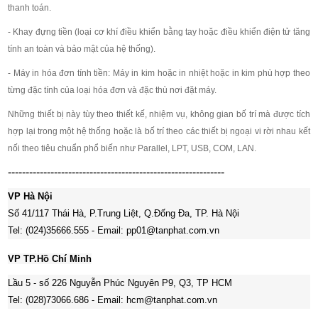
thanh toán.
- Khay đựng tiền (loại cơ khí điều khiển bằng tay hoặc điều khiển điện tử tăng
tính an toàn và bảo mật của hệ thống).
- Máy in hóa đơn tính tiền: Máy in kim hoặc in nhiệt hoặc in kim phù hợp theo
từng đặc tính của loại hóa đơn và đặc thù nơi đặt máy.
Những thiết bị này tùy theo thiết kế, nhiệm vụ, không gian bố trí mà được tích
hợp lại trong một hệ thống hoặc là bố trí theo các thiết bị ngoại vi rời nhau kết
nối theo tiêu chuẩn phổ biến như Parallel, LPT, USB, COM, LAN.
-------------------------------------------------------------
VP Hà Nội
Số 41/117 Thái Hà, P.Trung Liệt, Q.Đống Đa, TP. Hà Nội
Tel: (024)35666.555
-
Email: pp01@tanphat.com.vn
VP TP.Hồ Chí Minh
Lầu 5 - số 226 Nguyễn Phúc Nguyên P9, Q3, TP HCM
Tel: (028)73066.686
-
Email: hcm@tanphat.com.vn