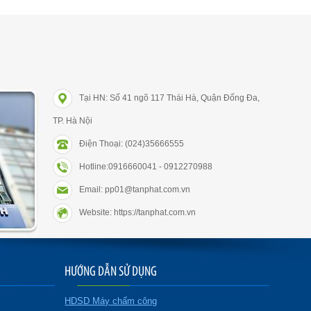
Tại HN: Số 41 ngõ 117 Thái Hà, Quận Đống Đa,
TP. Hà Nội
Điện Thoại: (024)35666555
Hotline:0916660041 - 0912270988
Email: pp01@tanphat.com.vn
Website: https://tanphat.com.vn
HƯỚNG DẪN SỬ DỤNG
HDSD Máy chấm công