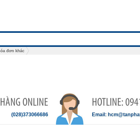
hóa đơn khác
 HÀNG ONLINE
094
(028)373066686
hcm@tanphat