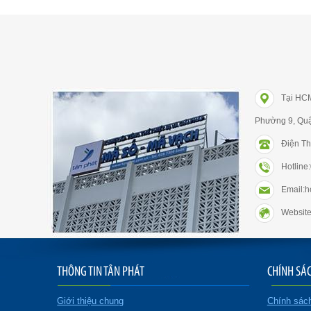
Tại HC
Phường 9, Qu
Điện Th
Hotlin
Email:
Website
THÔNG TIN TÂN PHÁT
CHÍNH SÁ
Giới thiệu chung
Chính sác