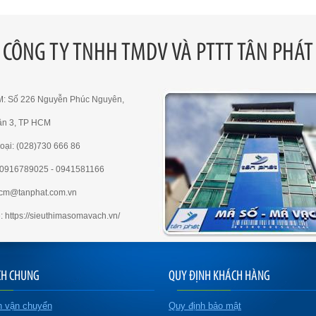
CÔNG TY TNHH TMDV VÀ PTTT TÂN PHÁT
M: Số 226 Nguyễn Phúc Nguyên,
ận 3, TP HCM
oại: (028)730 666 86
e:0916789025 - 0941581166
hcm@tanphat.com.vn
: https://sieuthimasomavach.vn/
CH CHUNG
QUY ĐỊNH KHÁCH HÀNG
h vận chuyển
Quy định bảo mật