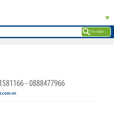
1581166 - 0888477966
.com.vn