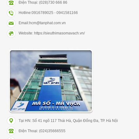
Điện Thoại: (028)730 666 86
Hotline:0916789025 - 0941581166
Email:hcm@tanphat.com.vn
Website: https://sieuthimasomavach.vn/
Tại HN: Số 41 ngõ 117 Thái Hà, Quận Đống Đa, TP. Hà Nội
Điện Thoại: (024)35666555