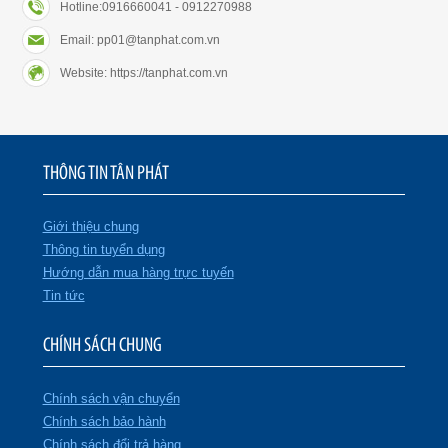
Hotline:0916660041 - 0912270988
Email: pp01@tanphat.com.vn
Website: https://tanphat.com.vn
THÔNG TIN TÂN PHÁT
Giới thiệu chung
Thông tin tuyển dụng
Hướng dẫn mua hàng trực tuyến
Tin tức
CHÍNH SÁCH CHUNG
Chính sách vận chuyển
Chính sách bảo hành
Chính sách đổi trả hàng