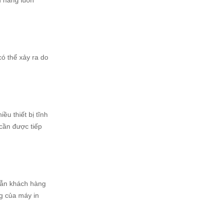
h hàng luôn
ó thể xảy ra do
ều thiết bị tĩnh
cần được tiếp
dẫn khách hàng
ng của máy in