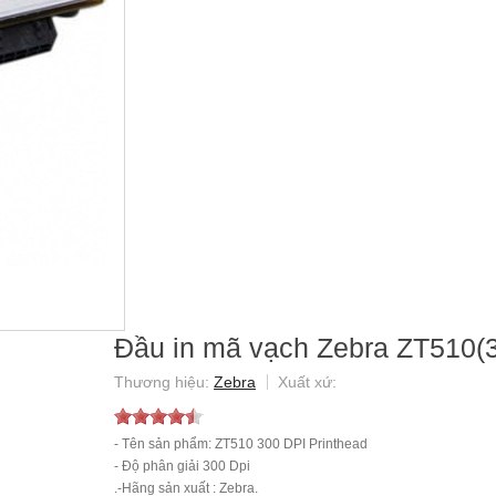
Đầu in mã vạch Zebra ZT510(
Zebra
- Tên sản phẩm: ZT510 300 DPI Printhead
- Độ phân giải 300 Dpi
.-Hãng sản xuất : Zebra.