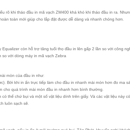
iểu rõ khi tháo đầu in mã vạch ZM400 khá khó khi tháo đầu in ra. Nhưn
hoàn toàn mới giúp cho lắp đặt được dễ dàng và nhanh chóng hơn.
ualizer còn hỗ trợ tăng tuổi thọ đầu in lên gấp 2 lần so với công ng
ơn so với dòng máy in mã vạch Zebra
mài mòn của đầu in như:
). Bởi khi in ấn trực tiếp làm cho đầu in nhanh mài mòn hơn đo ma sát
àm cho quá trình mài mòn đầu in nhanh hơn bình thường.
 có thể chứ bụi và một số vật liệu dính trên giấy. Và các vật liệu này 
ch luôn sạch sẽ.