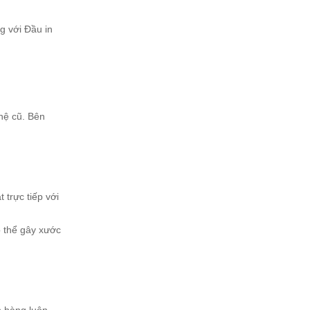
g với Đầu in
hệ cũ. Bên
 trực tiếp với
có thể gây xước