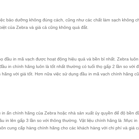
ới việc bảo dưỡng không đúng cách, cũng như các chất làm sạch không c
biệt của Zebra và giá cả cũng không quá đắt.
họ đầu in mã vạch được hoạt động hiệu quả và bền bỉ nhất. Zebra luôn
u in chính hãng luôn là tốt nhất thường có tuổi thọ gấp 2 lần so với đ
h hãng với giá tốt. Hơn nữa việc sử dụng đầu in mã vạch chính hãng c
 in ấn chính hãng của Zebra hoặc nhà sản xuất ủy quyền để độ bền đầ
ầu in lên gấp 3 lần so với thông thường. Vật liệu chính hãng là :Mực i
uôn cung cấp hàng chính hãng cho các khách hàng với chi phí và giá cả