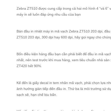
Zebra ZT510 được cung cấp trong cả hai mô hình 4 “và 6” v
máy in sẽ luôn đáp ứng nhu cầu của bạn
Bán đầu in nhiệt máy in mã vạch Zebra ZT510 203 dpi, đầu
ZT510 203 dpi, 300 dpi hay 600 dpi, hãy gọi ngay cho chúng
Bốn điều kiện hàng đầu bạn cần phải biết để đầu in mã vạc
nhất, nên test trước khi mua hàng, xem tiêu chuẩn nhà sản
ZT420 hết 90%.
Kế đến là giấy decal in tem nhãn mã vạch, phải chọn lựa n
ảnh hưởng gián tiếp đến đầu in. Thứ ba là môi trường sử dụ
sạch sẽ, hạn chế bịu bẩn.