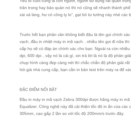
Yếu tố cuối cùng là con người, người sử dụng rất quan trọn
trân trọng hay bảo quản nó thì nó cũng sẽ nhanh thành phế 
xài xả láng, hư có công ty lo”, gạt bỏ tư tưởng này nhé các 
Trước hết bạn phân vân không biết đâu là tên gọi chính xá
vạch, đầu in nhiệt máy in mã vạch…nhiều tên gọi đi nữa thì 
cấp họ sẽ có đáp án chính xác cho bạn. Ngoài ra còn nhiều
dpi, 600 dpi…vậy nó là cái gì, xin trả lời là nó là độ phân g
chụp hình càng đẹp càng nét thì chắc chắn độ phân giải rất 
hỏi giá nhà cung cấp, bạn cần in bản test trên máy ra để xá
ĐẶC ĐIỂM NỔI BẬT
Đầu in máy in mã vạch Zebra 300dpi được hãng máy in mã
Equalizer. Công nghệ này đã cải thiện tốc độ in ấn của các 
305mm, cao gấp 2 lần so với tốc độ 200mm/s trước đây.