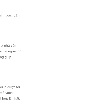
hính xác. Làm
 là nhà sản
ầu in ngoài. Vì
ũng giúp
u in được tối
n mã vạch
 hợp lý nhất.