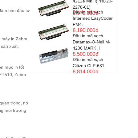
4212e Mk II(PHD20-
2278-01)
 đảm bảo đầu tư
Đầu in mã vạch
8,970,000
đ
Intermec EasyCoder
PM4i
8,190,000
đ
Đầu in mã vạch
, máy in Zebra
Datamax-O-Neil M-
 sản xuất.
4206 MARK II
8,500,000
đ
Đầu in mã vạch
Citizen CLP-631
n mực in tốt
8,814,000
đ
 ZT510, Zebra
quan trọng, nó
ong môi trường