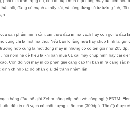
g, phải biết trân trọng nó, cho dù bạn mua một dòng máy đắt tiền nếu 
thải thôi, đừng có mạnh ai nấy xài, và cũng đừng có tư tưởng “oh, đồ 
bạn.
c của sản phẩm mình cần, xin thưa đầu in mã vạch hay còn gọi là đầu 
nó cũng chỉ là một mà thôi. Nếu bạn lo lắng nữa hãy chụp hình lại gửi
 trường hợp cũng là một dòng máy in nhưng có có tên gọi như 203 dpi,
iải , nói nôm na dễ hiểu là khi bạn mua 01 cái máy chụp hình hay cái điện
cao. Còn đối với máy in độ phân giải càng cao thì bản in ra càng sắc n
c định chính xác độ phân giải để tránh nhầm lẫn.
 vạch hàng đầu thế giới Zebra nâng cấp nên với công nghệ E3TM Ele
chuẩn đầu in mã vạch có chất lượng in ấn cao (300dpi). Tốc độ được cải