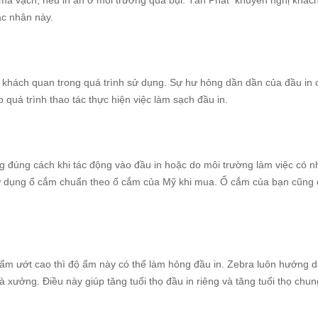
 mã vạch, nếu in ấn ở môi trường quá bụi. Tân Phát khuyến nghị khác
ác nhân này.
 khách quan trong quá trình sử dụng. Sự hư hỏng dần dần của đầu in c
quá trình thao tác thực hiện việc làm sạch đầu in.
g đúng cách khi tác động vào đầu in hoặc do môi trường làm việc có nhi
sử dụng ổ cắm chuẩn theo ổ cắm của Mỹ khi mua. Ổ cắm của bạn cũng 
ẩm ướt cao thì độ ẩm này có thể làm hỏng đầu in. Zebra luôn hướng 
à xưởng. Điều này giúp tăng tuổi thọ đầu in riêng và tăng tuổi thọ chu