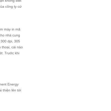
bạn không biết
của công ty cứ
kim máy in mã
 cho nhà cung
 300 dpi, 305
 thoại, cái nào
ét. Trước khi
ment Energy
 thiện lên tới