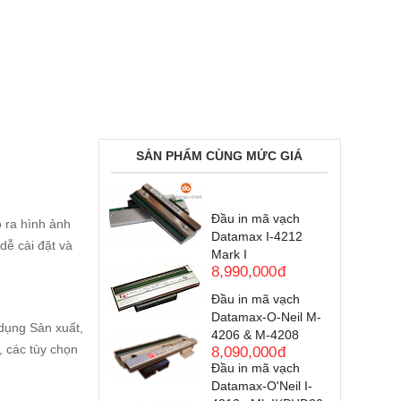
SẢN PHẨM CÙNG MỨC GIÁ
Đầu in mã vạch
o ra hình ảnh
Datamax I-4212
dễ cài đặt và
Mark I
8,990,000
đ
Đầu in mã vạch
Datamax-O-Neil M-
 dụng Sản xuất,
4206 & M-4208
, các tùy chọn
8,090,000
đ
Đầu in mã vạch
Datamax-O'Neil I-