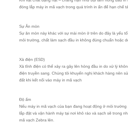
Khi vật chất dạng hạt – chẳng hạn như bụi làm hỏng đầu in
đóng lắp máy in mã vạch trong quá trình in ấn để hạn chế t
Sự Ăn mòn
Sự ăn mòn này khác với sự mài mòn ở trên do đây là yếu tố
môi trường, chất làm sạch đầu in không đúng chuẩn hoặc do 
Xả điện (ESD)
Xả tĩnh điện có thể xảy ra gây lên hỏng đầu in do xử lý khôn
điện truyền sang. Chúng tôi khuyến nghị khách hàng nên 
đất khi kết nối vào máy in mã vạch
Độ ẩm
Nếu máy in mã vạch của bạn đang hoạt động ở môi trường 
lắp đặt và vận hành máy tại nơi khô ráo và sạch sẽ trong nh
mã vạch Zebra lên.