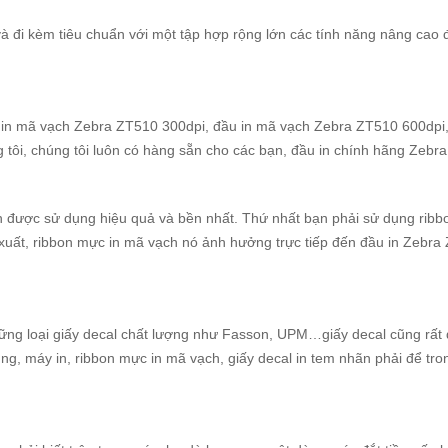
à đi kèm tiêu chuẩn với một tập hợp rộng lớn các tính năng nâng cao
 in mã vạch Zebra ZT510 300dpi, đầu in mã vạch Zebra ZT510 600dpi
 tôi, chúng tôi luôn có hàng sẵn cho các bạn, đầu in chính hãng Zebra
h được sử dụng hiệu quả và bền nhất. Thứ nhất bạn phải sử dụng ribbo
 xuất, ribbon mực in mã vạch nó ảnh hưởng trực tiếp đến đầu in Zebra
hững loại giấy decal chất lượng như Fasson, UPM…giấy decal cũng rất 
ng, máy in, ribbon mực in mã vạch, giấy decal in tem nhãn phải để tr