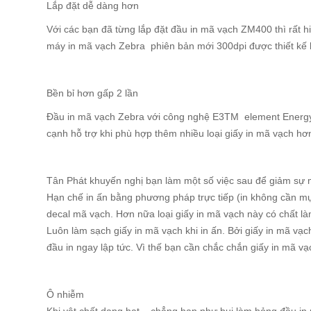
Lắp đặt dễ dàng hơn
Với các bạn đã từng lắp đặt đầu in mã vạch ZM400 thì rất h
máy in mã vạch Zebra phiên bản mới 300dpi được thiết kế 
Bền bỉ hơn gấp 2 lần
Đầu in mã vạch Zebra với công nghệ E3TM element Energy Eq
cạnh hỗ trợ khi phù hợp thêm nhiều loại giấy in mã vạch h
Tân Phát khuyến nghị bạn làm một số việc sau để giảm sự 
Hạn chế in ấn bằng phương pháp trực tiếp (in không cần mực
decal mã vạch. Hơn nữa loại giấy in mã vạch này có chất l
Luôn làm sạch giấy in mã vạch khi in ấn. Bởi giấy in mã vạch
đầu in ngay lập tức. Vì thế bạn cần chắc chắn giấy in mã vạ
Ô nhiễm