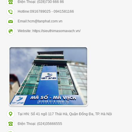
Điện Thoại: (028)730 666 86
Hotline:0916789025 - 0941581166
Email:hcm@tanphat.com.vn
Website: https://sieuthimasomavach.vn/
Tại HN: Số 41 ngõ 117 Thái Hà, Quận Đống Đa, TP. Hà Nội
Điện Thoại: (024)35666555