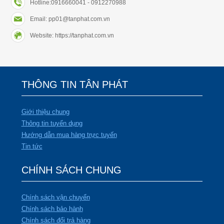
Hotline:0916660041 - 0912270988
Email: pp01@tanphat.com.vn
Website: https://tanphat.com.vn
THÔNG TIN TÂN PHÁT
Giới thiệu chung
Thông tin tuyển dụng
Hướng dẫn mua hàng trực tuyến
Tin tức
CHÍNH SÁCH CHUNG
Chính sách vận chuyển
Chính sách bảo hành
Chính sách đổi trả hàng