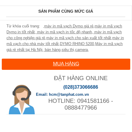
SẢN PHẨM CÙNG MỨC GIÁ
,
máy in mã vạch Dymo giá rẻ
,
máy in mã vạch
Dymo in tốt nhất
,
máy in mã vạch in tốc độ nhanh
,
máy in mã vạch
cho công nghiệp giá rẻ
,
máy in mã vạch cho sản xuất tốt nhất
,
máy in
mã vạch cho nhà máy tốt nhất
,
DYMO RHINO 5200
,
Máy in mã vạch
giá rẻ nhất tại Hà Nội
,
bán hàng
,
siêu thị
,
camera
,
MUA HÀNG
ĐẶT HÀNG ONLINE
(028)373066686
hcm@tanphat.com.vn
0941581166 -
0888477966