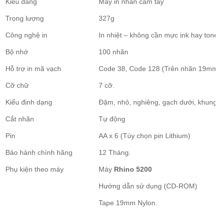
Kiểu dáng
Máy in nhãn cầm tay
Trọng lượng
327g
Công nghệ in
In nhiệt – không cần mực ink hay toner
Bộ nhớ
100 nhãn
Hỗ trợ in mã vạch
Code 38, Code 128 (Trên nhãn 19mm)
Cỡ chữ
7 cỡ.
Kiểu định dạng
Đậm, nhỏ, nghiêng, gạch dưới, khung
Cắt nhãn
Tự động
Pin
AA x 6 (Tùy chọn pin Lithium)
Bảo hành chính hãng
12 Tháng.
Phụ kiện theo máy
Máy
Rhino 5200
Hướng dẫn sử dụng (CD-ROM)
Tape 19mm Nylon.