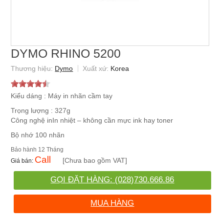
DYMO RHINO 5200
Dymo
Korea
Kiểu dáng : Máy in nhãn cầm tay
Trọng lượng : 327g
Công nghệ inIn nhiệt – không cần mực ink hay toner
Bộ nhớ 100 nhãn
12 Tháng
Call
[Chưa bao gồm VAT]
GỌI ĐẶT HÀNG: (028)730.666.86
MUA HÀNG