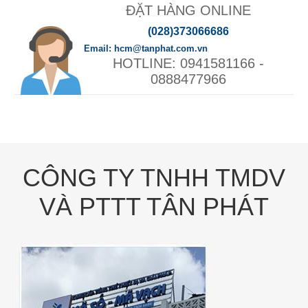
ĐẶT HÀNG ONLINE
(028)373066686
hcm@tanphat.com.vn
0941581166 -
0888477966
CÔNG TY TNHH TMDV
VÀ PTTT TÂN PHÁT