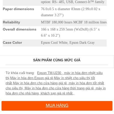
option: RS- 485, USB, Connect-It™ family
Paper dimensions
76.0±0.5 x diameter 83mm (2.99±0.02 x
diameter 3.27")
Reliability
MTBF 180,000 hours MCBF 18 million lines
Overall dimensions
166 x 168 x 259.5mm (WxDxH) (6.5" x
6.6" x 10.2")
Case Color
Epson Cool White, Epson Dark Gray
SẢN PHẨM CÙNG MỨC GIÁ
Epson TM-U230
,
máy in hóa đơn nhiệt siêu
thị
,
Máy in hóa đơn Epson giá rẻ
,
Máy in nhiệt cho siêu thị tốt
nhất
,
Máy in hóa đơn cho cửa hàng giá rẻ
,
máy in hóa đơn tốt nhất
cho siêu thị
,
Máy in hóa đơn cho cửa hàng thời trang giá rẻ
,
máy in
hóa đơn cho nhà hàng, khách sạn giá rẻ nhất
,
,
MUA HÀNG