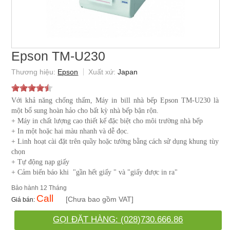
Epson TM-U230
Epson
Japan
Với khả năng chống thấm, Máy in bill nhà bếp Epson TM-U230 là
một bổ sung hoàn hảo cho bất kỳ nhà bếp bận rộn.
+ Máy in chất lượng cao thiết kế đặc biệt cho môi trường nhà bếp
+ In một hoặc hai màu nhanh và dễ đọc.
+ Linh hoạt cài đặt trên quầy hoặc tường bằng cách sử dụng khung tùy
chọn
+ Tự động nạp giấy
+ Cảm biến báo khi "gần hết giấy " và "giấy được in ra"
12 Tháng
Call
[Chưa bao gồm VAT]
GỌI ĐẶT HÀNG: (028)730.666.86