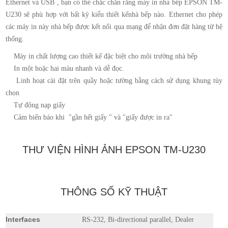
Ethernet và USB , bạn có thể chắc chắn rằng máy in nhà bếp EPSON TM-
U230 sẽ phù hợp với bất kỳ kiểu thiết kếnhà bếp nào. Ethernet cho phép
các máy in này nhà bếp được kết nối qua mạng để nhận đơn đặt hàng từ hệ
thống.
Máy in chất lượng cao thiết kế đặc biệt cho môi trường nhà bếp
In một hoặc hai màu nhanh và dễ đọc.
Linh hoạt cài đặt trên quầy hoặc tường bằng cách sử dụng khung tùy
chọn
Tự động nạp giấy
Cảm biến báo khi "gần hết giấy " và "giấy được in ra"
THƯ VIỆN HÌNH ẢNH EPSON TM-U230
THÔNG SỐ KỸ THUẬT
Interfaces
RS-232, Bi-directional parallel, Dealer