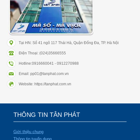
Tại HN: Số 41 ngõ 117 Thái Hà, Quận Đống Đa, TP. Hà Nội
Điện Thoại: (024)35666555
Hotline:0916660041 - 0912270988
Email: pp01@tanphat.com.vn
Website: https://tanphat.com.vn
THÔNG TIN TÂN PHÁT
Giới thiệu chung
Thông tin tuyển dụng