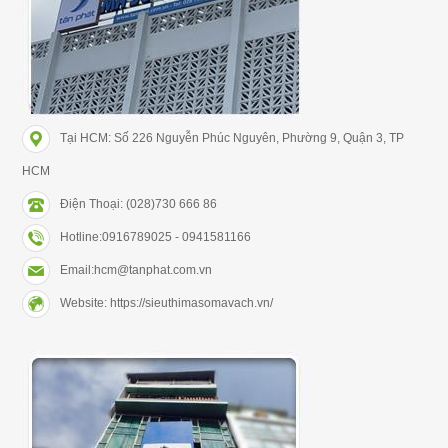
Tại HCM: Số 226 Nguyễn Phúc Nguyên, Phường 9, Quận 3, TP
HCM
Điện Thoại: (028)730 666 86
Hotline:0916789025 - 0941581166
Email:hcm@tanphat.com.vn
Website: https://sieuthimasomavach.vn/