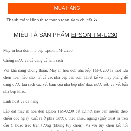
MUA HÀNG
Xem chi tiết
MIÊU TẢ SẢN PHẨM
EPSON TM-U230
Máy in hóa đơn nhà bếp Epson TM-U230
Chống nước và dễ dàng để làm sạch
Với khả năng chống thấm, Máy in hóa đơn nhà bếp TM-U230 là một lựa
chọn hoàn hảo cho tất cả các nhà bếp bận rộn. Thiết kế vỏ máy phẳng dễ
dàng được lau sạch các vết bám của nhà bếp như dầu, nước sốt, và vết bẩn
nhà bếp khác.
Linh hoạt và đa năng
Lắp đặt máy in hóa đơn Epson TM-U230 bất cứ nơi nào bạn muốn: theo
chiều dọc (giấy xuất ra ở phía trước), theo chiều ngang (giấy xuất ra trên
đầu ), hoặc treo trên tường (khung tùy chọn). Và với tùy chọn kết nối