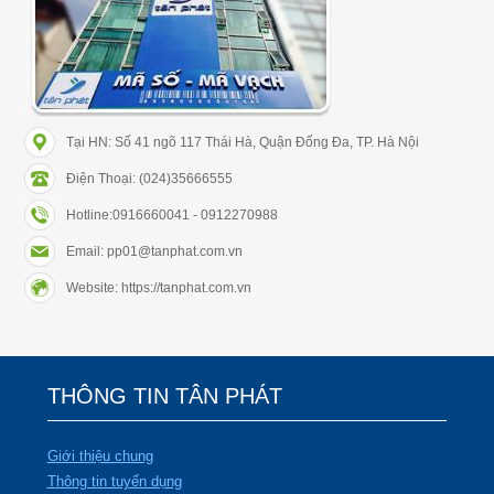
Tại HN: Số 41 ngõ 117 Thái Hà, Quận Đống Đa, TP. Hà Nội
Điện Thoại: (024)35666555
Hotline:0916660041 - 0912270988
Email: pp01@tanphat.com.vn
Website: https://tanphat.com.vn
THÔNG TIN TÂN PHÁT
Giới thiệu chung
Thông tin tuyển dụng