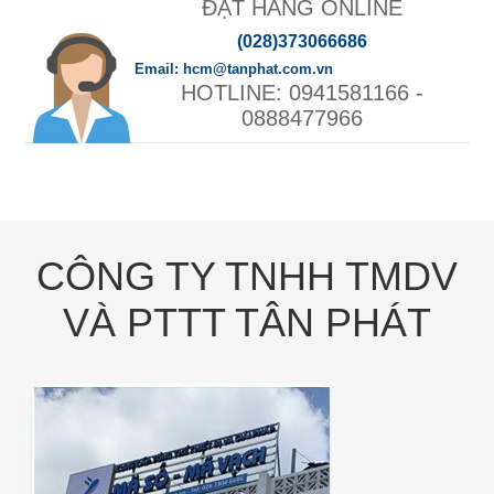
ĐẶT HÀNG ONLINE
(028)373066686
hcm@tanphat.com.vn
0941581166 -
0888477966
CÔNG TY TNHH TMDV
VÀ PTTT TÂN PHÁT