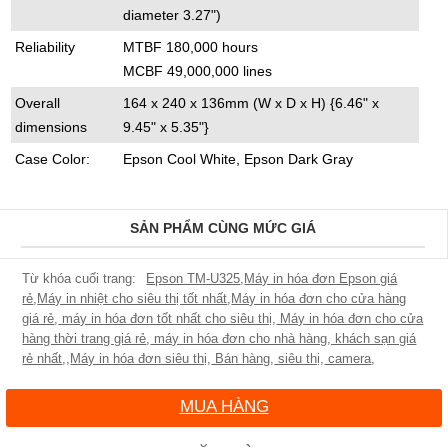
diameter 3.27")
Reliability
MTBF 180,000 hours
MCBF 49,000,000 lines
Overall
164 x 240 x 136mm (W x D x H) {6.46" x
dimensions
9.45" x 5.35"}
Case Color:
Epson Cool White, Epson Dark Gray
SẢN PHẨM CÙNG MỨC GIÁ
Epson TM-U325
,
Máy in hóa đơn Epson giá
rẻ
,
Máy in nhiệt cho siêu thị tốt nhất
,
Máy in hóa đơn cho cửa hàng
giá rẻ
,
máy in hóa đơn tốt nhất cho siêu thị
,
Máy in hóa đơn cho cửa
hàng thời trang giá rẻ
,
máy in hóa đơn cho nhà hàng, khách sạn giá
rẻ nhất
,
,
Máy in hóa đơn siêu thị
,
Bán hàng
,
siêu thị
,
camera
,
MUA HÀNG