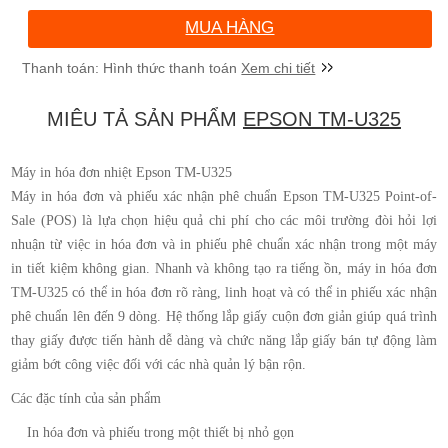
MUA HÀNG
Xem chi tiết
MIÊU TẢ SẢN PHẨM
EPSON TM-U325
Máy in hóa đơn nhiệt Epson TM-U325
Máy in hóa đơn và phiếu xác nhận phê chuẩn Epson TM-U325 Point-of-
Sale (POS) là lựa chọn hiệu quả chi phí cho các môi trường đòi hỏi lợi
nhuận từ việc in hóa đơn và in phiếu phê chuẩn xác nhận trong một máy
in tiết kiệm không gian. Nhanh và không tạo ra tiếng ồn, máy in hóa đơn
TM-U325 có thể in hóa đơn rõ ràng, linh hoạt và có thể in phiếu xác nhận
phê chuẩn lên đến 9 dòng. Hệ thống lắp giấy cuộn đơn giản giúp quá trình
thay giấy được tiến hành dễ dàng và chức năng lắp giấy bán tự động làm
giảm bớt công việc đối với các nhà quản lý bận rộn.
Các đặc tính của sản phẩm
In hóa đơn và phiếu trong một thiết bị nhỏ gọn