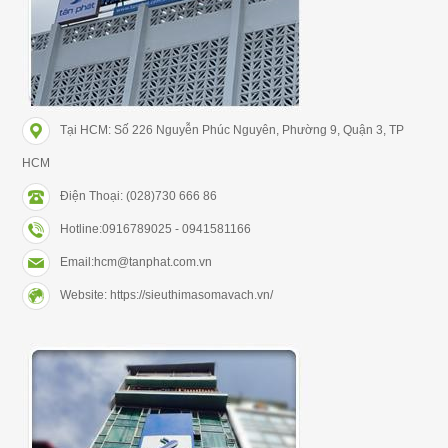
Tại HCM: Số 226 Nguyễn Phúc Nguyên, Phường 9, Quận 3, TP
HCM
Điện Thoại: (028)730 666 86
Hotline:0916789025 - 0941581166
Email:hcm@tanphat.com.vn
Website: https://sieuthimasomavach.vn/