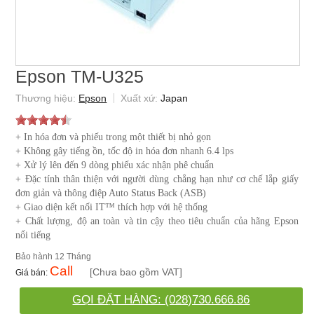
Epson TM-U325
Epson
Japan
+ In hóa đơn và phiếu trong một thiết bị nhỏ gọn
+ Không gây tiếng ồn, tốc độ in hóa đơn nhanh 6.4 lps
+ Xử lý lên đến 9 dòng phiếu xác nhận phê chuẩn
+ Đặc tính thân thiện với người dùng chẳng hạn như cơ chế lắp giấy
đơn giản và thông điệp Auto Status Back (ASB)
+ Giao diện kết nối IT™ thích hợp với hệ thống
+ Chất lượng, độ an toàn và tin cậy theo tiêu chuẩn của hãng Epson
nổi tiếng
12 Tháng
Call
[Chưa bao gồm VAT]
GỌI ĐẶT HÀNG: (028)730.666.86