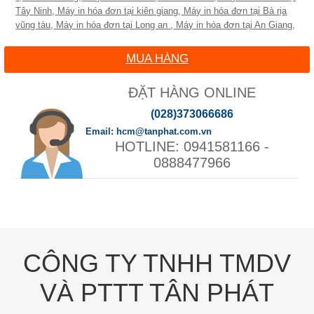
Tây Ninh
,
Máy in hóa đơn tại kiên giang
,
Máy in hóa đơn tại Bà rịa
vũng tàu
,
Máy in hóa đơn tại Long an
,
Máy in hóa đơn tại An Giang
,
MUA HÀNG
ĐẶT HÀNG ONLINE
(028)373066686
hcm@tanphat.com.vn
0941581166 -
0888477966
CÔNG TY TNHH TMDV
VÀ PTTT TÂN PHÁT