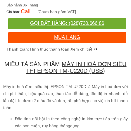
36 Tháng
Call
[Chưa bao gồm VAT]
GỌI ĐẶT HÀNG: (028)730.666.86
MUA HÀNG
Xem chi tiết
MIÊU TẢ SẢN PHẨM
MÁY IN HOÁ ĐƠN SIÊU
THỊ EPSON TM-U220D (USB)
Máy in hoá đơn siêu thị EPSON TM-U220D là Máy in hoá đơn với
chi phí thấp, hiệu quả cao, thao tác dễ dàng, tốc độ in nhanh, dễ
lắp đặt. In được 2 màu đỏ và đen, rất phù hợp cho việc in bill thanh
toán.
Đặc tính nổi bật In theo công nghệ in kim trực tiếp trên giấy
các bon cuộn, ruy băng thôngdụng.