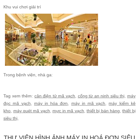
Khu vui chơi giải trí
Trong bệnh viện, nhà ga:
Tag xem thêm:
cân điện tử mã vạch
,
cổng từ an ninh siêu thị
,
máy
đọc mã vạch
,
máy in hóa đơn
,
máy in mã vạch
,
máy kiểm kê
kho
,
máy quét mã vạch
,
mực in mã vạch
,
thiết bị bán hàng
,
thiết bị
siêu thị
,
THƯ VIỆN HÌNH ẢNH MÁY IN HOÁ ĐƠN SIÊU