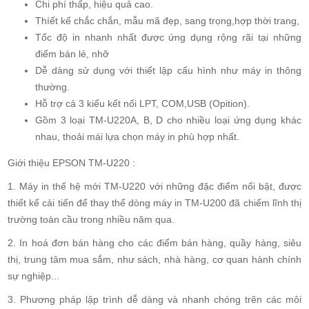
Chi phí thấp, hiệu quả cao.
Thíết kế chắc chắn, mẫu mã đẹp, sang trọng,hợp thời trang,
Tốc độ in nhanh nhất được ứng dụng rộng rãi tại những
điểm bán lẻ, nhỡ
Dễ dàng sử dụng với thiết lập cấu hình như máy in thông
thường.
Hỗ trợ cả 3 kiểu kết nối LPT, COM,USB (Opition).
Gồm 3 loại TM-U220A, B, D cho nhiều loại ứng dụng khác
nhau, thoải mái lựa chọn máy in phù hợp nhất.
Giới thiệu EPSON TM-U220 :
1. Máy in thế hệ mới TM-U220 với những đặc điểm nổi bật, được
thiết kế cải tiến để thay thế dòng máy in TM-U200 đã chiếm lĩnh thị
trường toàn cầu trong nhiều năm qua.
2. In hoá đơn bán hàng cho các điểm bán hàng, quầy hàng, siêu
thị, trung tâm mua sắm, như sách, nhà hàng, cơ quan hành chính
sự nghiệp...
3. Phương pháp lập trình dễ dàng và nhanh chóng trên các môi