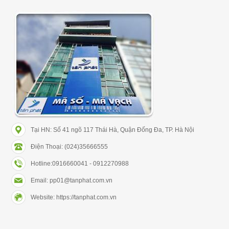
Tại HN: Số 41 ngõ 117 Thái Hà, Quận Đống Đa, TP. Hà Nội
Điện Thoại: (024)35666555
Hotline:0916660041 - 0912270988
Email: pp01@tanphat.com.vn
Website: https://tanphat.com.vn