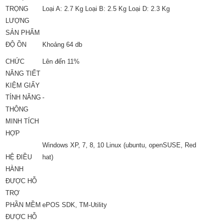
TRỌNG
Loại A: 2.7 Kg Loại B: 2.5 Kg Loại D: 2.3 Kg
LƯỢNG
SẢN PHẨM
ĐỘ ỒN
Khoảng 64 db
CHỨC
Lên đến 11%
NĂNG TIẾT
KIỆM GIẤY
TÍNH NĂNG
-
THÔNG
MINH TÍCH
HỢP
Windows XP, 7, 8, 10 Linux (ubuntu, openSUSE, Red
HỆ ĐIỀU
hat)
HÀNH
ĐƯỢC HỖ
TRỢ
PHẦN MỀM
ePOS SDK, TM-Utility
ĐƯỢC HỖ