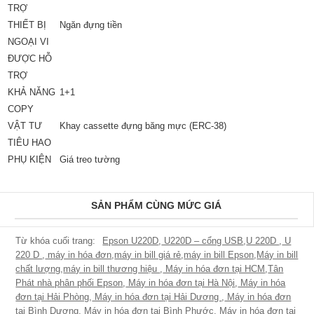
TRỢ
THIẾT BỊ
Ngăn đựng tiền
NGOẠI VI
ĐƯỢC HỖ
TRỢ
KHẢ NĂNG
1+1
COPY
VẬT TƯ
Khay cassette đựng băng mực (ERC-38)
TIÊU HAO
PHỤ KIỆN
Giá treo tường
SẢN PHẨM CÙNG MỨC GIÁ
Epson U220D
,
U220D – cổng USB
,
U 220D
,
U
220 D
,
máy in hóa đơn
,
máy in bill giá rẻ
,
máy in bill Epson
,
Máy in bill
chất lượng
,
máy in bill thương hiệu
,
Máy in hóa đơn tại HCM
,
Tân
Phát nhà phân phối Epson
,
Máy in hóa đơn tại Hà Nội
,
Máy in hóa
đơn tại Hải Phòng
,
Máy in hóa đơn tại Hải Dương
,
Máy in hóa đơn
tại Bình Dương
,
Máy in hóa đơn tại Bình Phước
,
Máy in hóa đơn tại