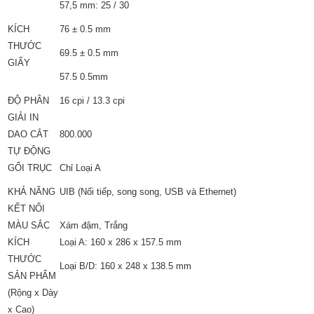
57,5 mm: 25 / 30
KÍCH
76 ± 0.5 mm
THƯỚC
69.5 ± 0.5 mm
GIẤY
57.5 0.5mm
ĐỘ PHÂN
16 cpi / 13.3 cpi
GIẢI IN
DAO CẮT
800.000
TỰ ĐỘNG
GỐI TRỤC
Chỉ Loại A
KHẢ NĂNG
UIB (Nối tiếp, song song, USB và Ethernet)
KẾT NỐI
MÀU SẮC
Xám đậm, Trắng
KÍCH
Loại A: 160 x 286 x 157.5 mm
THƯỚC
Loại B/D: 160 x 248 x 138.5 mm
SẢN PHẨM
(Rộng x Dày
x Cao)