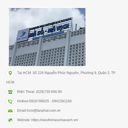
Tại HCM: Số 226 Nguyễn Phúc Nguyên, Phường 9, Quận 3, TP
HCM
Điện Thoại: (028)730 666 86
Hotline:0916789025 - 0941581166
Email:hcm@tanphat.com.vn
Website: https://sieuthimasomavach.vn/