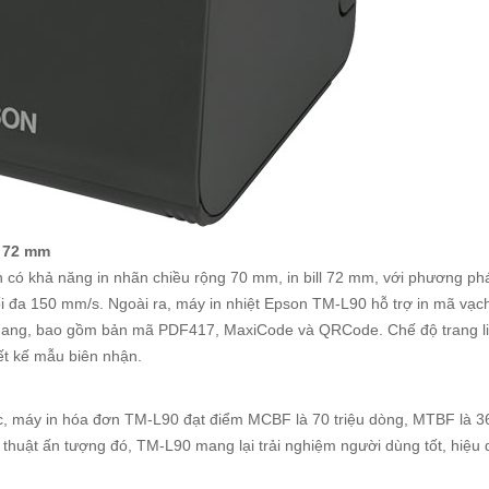
l 72 mm
có khả năng in nhãn chiều rộng 70 mm, in bill 72 mm, với phương phá
 tối đa 150 mm/s. Ngoài ra, máy in nhiệt Epson TM-L90 hỗ trợ in mã vạc
 ngang, bao gồm bản mã PDF417, MaxiCode và QRCode. Chế độ trang li
ết kế mẫu biên nhận.
úc, máy in hóa đơn TM-L90 đạt điểm MCBF là 70 triệu dòng, MTBF là 3
 kỹ thuật ấn tượng đó, TM-L90 mang lại trải nghiệm người dùng tốt, hiệu