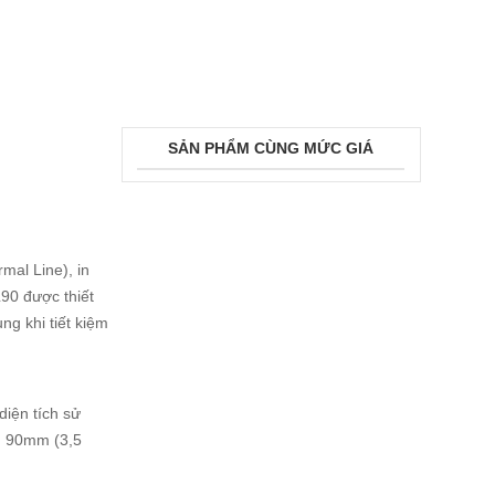
SẢN PHẨM CÙNG MỨC GIÁ
mal Line), in
L90 được thiết
ng khi tiết kiệm
diện tích sử
ến 90mm (3,5