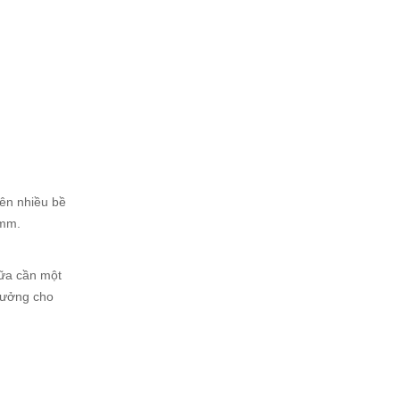
rên nhiều bề
 mm.
sữa cần một
 tưởng cho