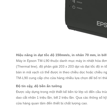
Hiệu năng in đạt tốc độ 150mm/s, in nhãn 70 mm, in bil
Máy in Epson TM-L90 thuộc danh mục máy in nhiệt hóa đơn 
(Thermal line), độ phân giải 203 x 203 dpi và đạt tốc độ in
bản in mã vạch có thể được in theo chiều dọc hoặc chiều
TM-L90 cung cấp cho cửa hàng nhiều lựa chọn để bố trí thi
Độ tin cậy, độ bền ấn tường
Được xây dựng trong một thiết kế bền từ lớp vỏ đến cầu tr
dao cắt nhãn 1 triệu lần, bill 2 triệu lần. Qua các thông số
cửa hàng quan tâm đến thiết bị chất lượng cao.