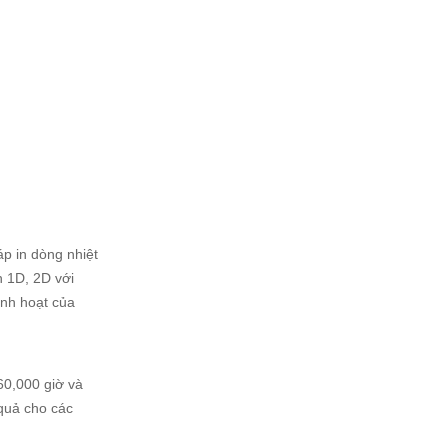
p in dòng nhiệt
h 1D, 2D với
nh hoạt của
60,000 giờ và
 quả cho các