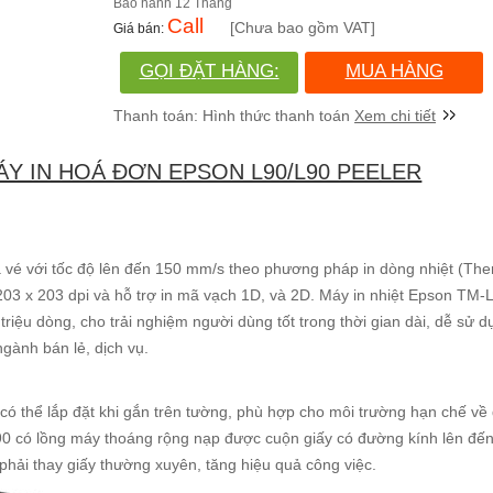
12 Tháng
Call
[Chưa bao gồm VAT]
GỌI ĐẶT HÀNG:
MUA HÀNG
(028)730.666.86
Xem chi tiết
ÁY IN HOÁ ĐƠN EPSON L90/L90 PEELER
 vé với tốc độ lên đến 150 mm/s theo phương pháp in dòng nhiệt (Ther
203 x 203 dpi và hỗ trợ in mã vạch 1D, và 2D. Máy in nhiệt Epson TM-
triệu dòng, cho trải nghiệm người dùng tốt trong thời gian dài, dễ sử dụ
ngành bán lẻ, dịch vụ.
có thể lắp đặt khi gắn trên tường, phù hợp cho môi trường hạn chế về 
-L90 có lồng máy thoáng rộng nạp được cuộn giấy có đường kính lên đ
 phải thay giấy thường xuyên, tăng hiệu quả công việc.