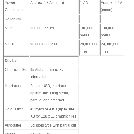
Power
Approx. 1.8 A (mean)
1.7 A
Approx. 1.7 A
Consumption
(mean)
Reliability
MTBF
360,000 hours
180,000
180,000
hours
hours
MCBF
96,000,000 lines
29,000,000
29,000,000
lines
lines
Device
Character Set
95 Alphanumeric, 37
International
Interfaces
Built-in USB, interface
options including serial,
parallel and ethernet
Data Buffer
45 bytes or 4 KB (up to 384
KB for 128 x 11 graphic fi les)
Autocutter
Scissors type with partial cut