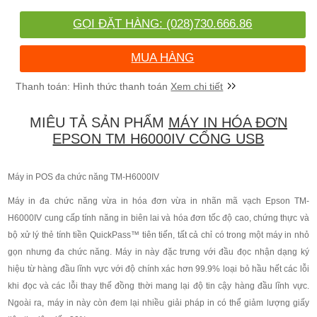
GỌI ĐẶT HÀNG: (028)730.666.86
MUA HÀNG
Xem chi tiết
MIÊU TẢ SẢN PHẨM
MÁY IN HÓA ĐƠN
EPSON TM H6000IV CỔNG USB
Máy in POS đa chức năng TM-H6000IV
Máy in đa chức năng vừa in hóa đơn vừa in nhãn mã vạch Epson TM-
H6000IV cung cấp tính năng in biên lai và hóa đơn tốc độ cao, chứng thực và
bộ xử lý thẻ tính tiền QuickPass™ tiên tiến, tất cả chỉ có trong một máy in nhỏ
gọn nhưng đa chức năng. Máy in này đặc trưng với đầu đọc nhận dạng ký
hiệu từ hàng đầu lĩnh vực với độ chính xác hơn 99.9% loại bỏ hầu hết các lỗi
khi đọc và các lỗi thay thế đồng thời mang lại độ tin cậy hàng đầu lĩnh vực.
Ngoài ra, máy in này còn đem lại nhiều giải pháp in có thể giảm lượng giấy