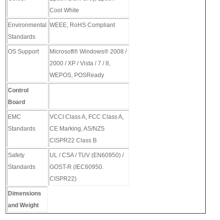
Cool White
Environmental
WEEE, RoHS Compliant
Standards
OS Support
Microsoft® Windows® 2008 /
2000 / XP / Vista / 7 / 8,
WEPOS, POSReady
Control
Board
EMC
VCCI Class A, FCC Class A,
Standards
CE Marking, AS/NZS
CISPR22 Class B
Safety
UL / CSA / TUV (EN60950) /
Standards
GOST-R (IEC60950.
CISPR22)
Dimensions
and Weight