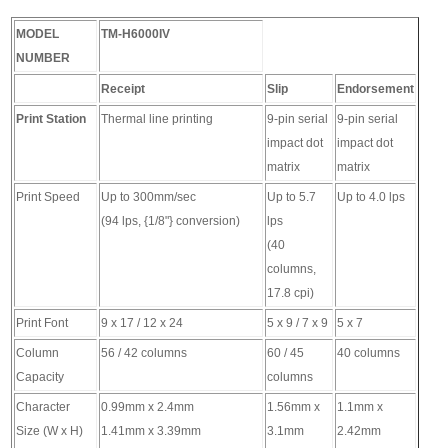
MODEL
TM-H6000IV
NUMBER
Receipt
Slip
Endorsement
Print Station
Thermal line printing
9-pin serial
9-pin serial
impact dot
impact dot
matrix
matrix
Print Speed
Up to 300mm/sec
Up to 5.7
Up to 4.0 lps
(94 lps, {1/8"} conversion)
lps
(40
columns,
17.8 cpi)
Print Font
9 x 17 / 12 x 24
5 x 9 / 7 x 9
5 x 7
Column
56 / 42 columns
60 / 45
40 columns
Capacity
columns
Character
0.99mm x 2.4mm
1.56mm x
1.1mm x
Size (W x H)
1.41mm x 3.39mm
3.1mm
2.42mm