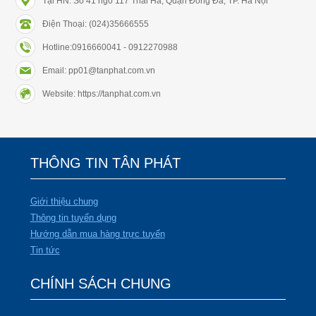
Tại HN: Số 41 ngõ 117 Thái Hà, Quận Đống Đa, TP. Hà Nội
Điện Thoại: (024)35666555
Hotline:0916660041 - 0912270988
Email: pp01@tanphat.com.vn
Website: https://tanphat.com.vn
THÔNG TIN TÂN PHÁT
Giới thiệu chung
Thông tin tuyển dụng
Hướng dẫn mua hàng trực tuyến
Tin tức
CHÍNH SÁCH CHUNG