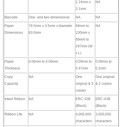
1.24mm x
NA
3.1mm
Barcode
One- and two-dimensional
NA
NA
Paper
79.5mm ± 0.5mm x diameter
68mm to
NA
Dimensions
83.0mm
230mm x
68mm to
297mm (W
x L)
Paper
0.06mm to 0.09mm
0.09mm to
0.09mm to
Thickness
0.47mm
0.2mm
Copy
NA
One
One original
Capacity
original & 3
& 2 copies
copies
Inked Ribbon
NA
ERC-32B
ERC-43B
(Black)
(Black)
Ribbon Life
NA
4,000,000
3,000,000
characters
characters