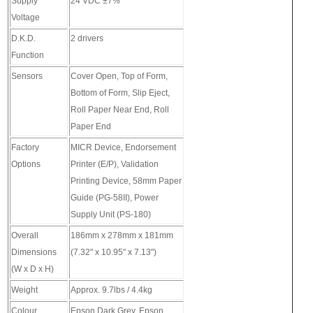
Supply
24 VDC ±7%
Voltage
D.K.D.
2 drivers
Function
Sensors
Cover Open, Top of Form,
Bottom of Form, Slip Eject,
Roll Paper Near End, Roll
Paper End
Factory
MICR Device, Endorsement
Options
Printer (E/P), Validation
Printing Device, 58mm Paper
Guide (PG-58II), Power
Supply Unit (PS-180)
Overall
186mm x 278mm x 181mm
Dimensions
(7.32" x 10.95" x 7.13")
(W x D x H)
Weight
Approx. 9.7lbs / 4.4kg
Colour
Epson Dark Grey, Epson