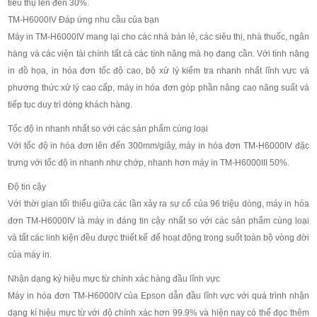
tiêu thụ lên đến 30%.
TM-H6000IV Đáp ứng nhu cầu của bạn
Máy in TM-H6000IV mang lại cho các nhà bán lẻ, các siêu thị, nhà thuốc, ngân
hàng và các viện tài chính tất cả các tính năng mà họ đang cần. Với tính năng
in đồ họa, in hóa đơn tốc độ cao, bộ xử lý kiểm tra nhanh nhất lĩnh vực và
phương thức xử lý cao cấp, máy in hóa đơn góp phần nâng cao năng suất và
tiếp tục duy trì dòng khách hàng.
Tốc độ in nhanh nhất so với các sản phẩm cùng loại
Với tốc độ in hóa đơn lên đến 300mm/giây, máy in hóa đơn TM-H6000IV đặc
trưng với tốc độ in nhanh như chớp, nhanh hơn máy in TM-H6000III 50%.
Độ tin cậy
Với thời gian tối thiểu giữa các lần xảy ra sự cố của 96 triệu dòng, máy in hóa
đơn TM-H6000IV là máy in đáng tin cậy nhất so với các sản phẩm cùng loại
và tất các linh kiện đều được thiết kế để hoạt động trong suốt toàn bộ vòng đời
của máy in.
Nhận dạng ký hiệu mực từ chính xác hàng đầu lĩnh vực
Máy in hóa đơn TM-H6000IV của Epson dẫn đầu lĩnh vực với quá trình nhận
dạng kí hiệu mực từ với độ chính xác hơn 99.9% và hiện nay có thể đọc thêm