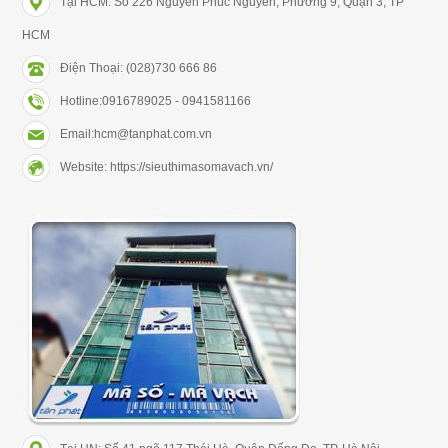
Tại HCM: Số 226 Nguyễn Phúc Nguyên, Phường 9, Quận 3, TP
HCM
Điện Thoại: (028)730 666 86
Hotline:0916789025 - 0941581166
Email:hcm@tanphat.com.vn
Website: https://sieuthimasomavach.vn/