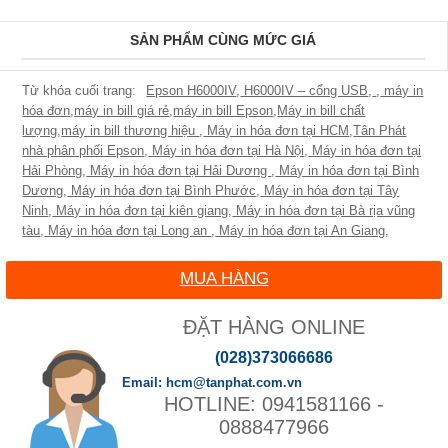
SẢN PHẨM CÙNG MỨC GIÁ
Epson H6000IV
,
H6000IV – cổng USB
,
,
máy in
hóa đơn
,
máy in bill giá rẻ
,
máy in bill Epson
,
Máy in bill chất
lượng
,
máy in bill thương hiệu
,
Máy in hóa đơn tại HCM
,
Tân Phát
nhà phân phối Epson
,
Máy in hóa đơn tại Hà Nội
,
Máy in hóa đơn tại
Hải Phòng
,
Máy in hóa đơn tại Hải Dương
,
Máy in hóa đơn tại Bình
Dương
,
Máy in hóa đơn tại Bình Phước
,
Máy in hóa đơn tại Tây
Ninh
,
Máy in hóa đơn tại kiên giang
,
Máy in hóa đơn tại Bà rịa vũng
tàu
,
Máy in hóa đơn tại Long an
,
Máy in hóa đơn tại An Giang
,
MUA HÀNG
ĐẶT HÀNG ONLINE
(028)373066686
hcm@tanphat.com.vn
0941581166 -
0888477966