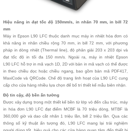
Hiệu năng in đạt tốc độ 150mm/s, in nhãn 70 mm, in bill 72
mm
Máy in Epson L90 LFC thuộc danh mục máy in nhiệt hóa đơn có
khả năng in nhãn chiều rộng 70 mm, in bill 72 mm, với phương
pháp in dòng nhiệt (Thermal line), độ phân giải 203 x 203 dpi và
đạt tốc độ in tối đa 150 mm/s. Ngoài ra, máy in nhiệt Epson
L90 LFC hỗ trợ in mã vạch 1D, 2D với bản in mã vạch có thể được
in theo chiều dọc hoặc chiều ngang, bao gồm bản mã PDF417,
MaxiCode và QRCode. Chế độ trang linh hoạt của L90 LFC cung
cấp cho cửa hàng nhiều lựa chọn để bố trí thiết kế mẫu biên nhận.
Độ tin cậy, độ bền ấn tường
Được xây dựng trong một thiết kế bền từ lớp vỏ đến cầu trúc, máy
in hóa đơn L90 LFC đạt điểm MCBF là 70 triệu dòng, MTBF là
360,000 giờ và dao cắt nhãn 1 triệu lần, bill 2 triệu lần. Qua các
thông số kỹ thuật ấn tượng đó, L90 LFC mang lại trải nghiệm
người dùng tốt, hiệu quả cho các cửa hàng quan tâm đến thiết bị