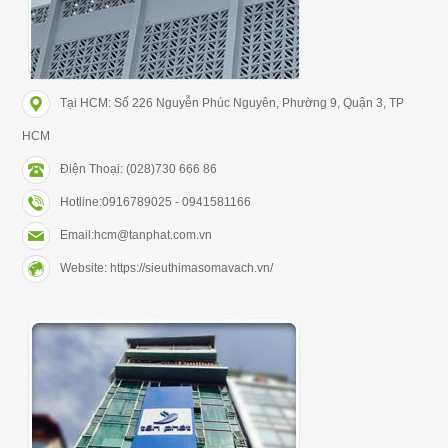
Tại HCM: Số 226 Nguyễn Phúc Nguyên, Phường 9, Quận 3, TP
HCM
Điện Thoại: (028)730 666 86
Hotline:0916789025 - 0941581166
Email:hcm@tanphat.com.vn
Website: https://sieuthimasomavach.vn/