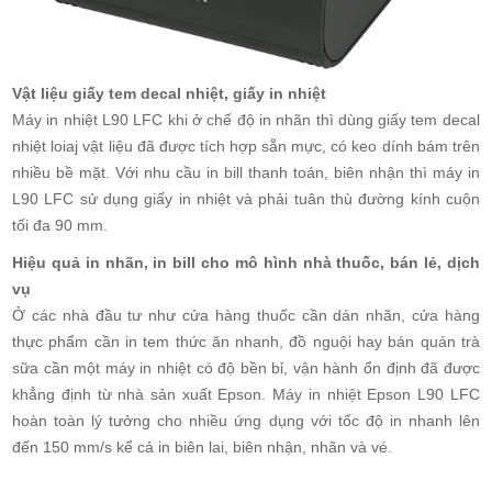
Vật liệu giấy tem decal nhiệt, giấy in nhiệt
Máy in nhiệt L90 LFC khi ở chế độ in nhãn thì dùng giấy tem decal
nhiệt loiaj vật liệu đã được tích hợp sẵn mực, có keo dính bám trên
nhiều bề mặt. Với nhu cầu in bill thanh toán, biên nhận thì máy in
L90 LFC sử dụng giấy in nhiệt và phải tuân thù đường kính cuộn
tối đa 90 mm.
Hiệu quả in nhãn, in bill cho mô hình nhà thuốc, bán lẻ, dịch
vụ
Ở các nhà đầu tư như cửa hàng thuốc cần dán nhãn, cửa hàng
thực phẩm cần in tem thức ăn nhanh, đồ nguội hay bán quán trà
sữa cần một máy in nhiệt có độ bền bỉ, vận hành ổn định đã được
khẳng định từ nhà sản xuất Epson. Máy in nhiệt Epson L90 LFC
hoàn toàn lý tưởng cho nhiều ứng dụng với tốc độ in nhanh lên
đến 150 mm/s kể cả in biên lai, biên nhận, nhãn và vé.