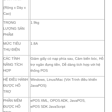
(Rộng x Dày x
Cao)
TRỌNG
1.9kg
LƯỢNG SẢN
PHẨM
MỨC TIÊU
1.8A
THỤ ĐIỆN
CÁC TÍNH
Giảm giấy có nạp phía sau, Cảm biến bóc, Hỗ
NĂNG TÍCH
trợ ngăn đựng tiền, Dễ dàng tích hợp với hệ
HỢP
thống POS
HỆ ĐIỀU HÀNH
Windows, Linus/Mac (Với Trình điều khiển
ĐƯỢC HỖ
JavaPOS)
TRỢ
PHẦN MỀM
ePOS XML, OPOS ADK, JavaPOS,
ĐƯỢC HỖ
ePOS SDK JavaScript