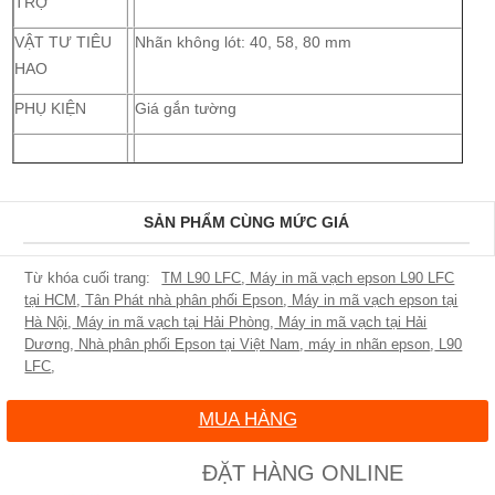
TRỢ
VẬT TƯ TIÊU
Nhãn không lót: 40, 58, 80 mm
HAO
PHỤ KIỆN
Giá gắn tường
SẢN PHẨM CÙNG MỨC GIÁ
TM L90 LFC
,
Máy in mã vạch epson L90 LFC
tại HCM
,
Tân Phát nhà phân phối Epson
,
Máy in mã vạch epson tại
Hà Nội
,
Máy in mã vạch tại Hải Phòng
,
Máy in mã vạch tại Hải
Dương
,
Nhà phân phối Epson tại Việt Nam
,
máy in nhãn epson
,
L90
LFC
,
MUA HÀNG
ĐẶT HÀNG ONLINE