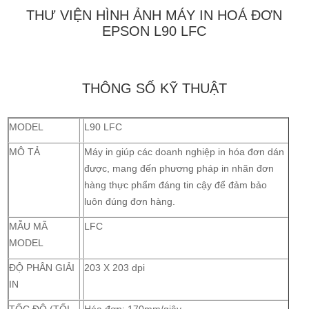
THƯ VIỆN HÌNH ẢNH MÁY IN HOÁ ĐƠN
EPSON L90 LFC
THÔNG SỐ KỸ THUẬT
MODEL
L90 LFC
MÔ TẢ
Máy in giúp các doanh nghiệp in hóa đơn dán
được, mang đến phương pháp in nhãn đơn
hàng thực phẩm đáng tin cậy để đảm bảo
luôn đúng đơn hàng.
MẪU MÃ
LFC
MODEL
ĐỘ PHÂN GIẢI
203 X 203 dpi
IN