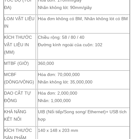
TỐC ĐỘ (TỐI
Hóa đơn: 170mm/giây
ĐA)
Nhãn không lót: 90mm/giây
LOẠI VẬT LIỆU
Hóa đơn không có BM, Nhãn không lót có BM
IN
KÍCH THƯỚC
Chiều rộng: 58 / 80 / 40
VẬT LIỆU IN
Đường kính ngoài của cuộn: 102
(MM)
MTBF (GIỜ)
360,000
MCBF
Hóa đơn: 70,000,000
(DÒNG/VÒNG)
Nhãn không lót: 35,000,000
DAO CẮT TỰ
Hóa đơn: 2,000,000
ĐỘNG
Nhãn: 1,000,000
KHẢ NĂNG
UIB (Nối tiếp/Song song/ Ethernet)+ USB tích
KẾT NỐI
hợp
KÍCH THƯỚC
140 x 148 x 203 mm
SẢN PHẨM