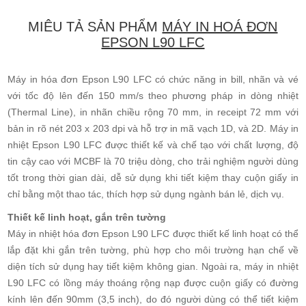
MIÊU TẢ SẢN PHẨM
MÁY IN HOÁ ĐƠN
EPSON L90 LFC
Máy in hóa đơn Epson L90 LFC có chức năng in bill, nhãn và vé
với tốc độ lên đến 150 mm/s theo phương pháp in dòng nhiệt
(Thermal Line), in nhãn chiều rộng 70 mm, in receipt 72 mm với
bản in rõ nét 203 x 203 dpi và hỗ trợ in mã vạch 1D, và 2D. Máy in
nhiệt Epson L90 LFC được thiết kế và chế tạo với chất lượng, độ
tin cậy cao với MCBF là 70 triệu dòng, cho trải nghiệm người dùng
tốt trong thời gian dài, dễ sử dụng khi tiết kiệm thay cuộn giấy in
chỉ bằng một thao tác, thích hợp sử dụng ngành bán lẻ, dịch vụ.
Thiết kế linh hoạt, gắn trên tường
Máy in nhiệt hóa đơn Epson L90 LFC được thiết kế linh hoạt có thể
lắp đặt khi gắn trên tường, phù hợp cho môi trường hạn chế về
diện tích sử dụng hay tiết kiệm không gian. Ngoài ra, máy in nhiệt
L90 LFC có lồng máy thoáng rộng nạp được cuộn giấy có đường
kính lên đến 90mm (3,5 inch), do đó người dùng có thể tiết kiệm