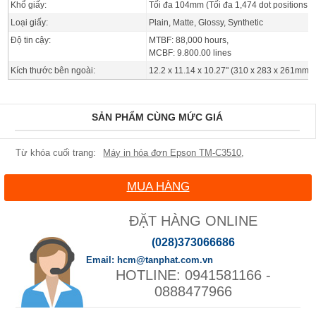
Khổ giấy:
Tối đa 104mm (Tối đa 1,474 dot positions /
Loại giấy:
Plain, Matte, Glossy, Synthetic
Độ tin cậy:
MTBF: 88,000 hours,
MCBF: 9.800.00 lines
Kích thước bên ngoài:
12.2 x 11.14 x 10.27" (310 x 283 x 261mm) 
SẢN PHẨM CÙNG MỨC GIÁ
Máy in hóa đơn Epson TM-C3510
,
MUA HÀNG
ĐẶT HÀNG ONLINE
(028)373066686
hcm@tanphat.com.vn
0941581166 -
0888477966