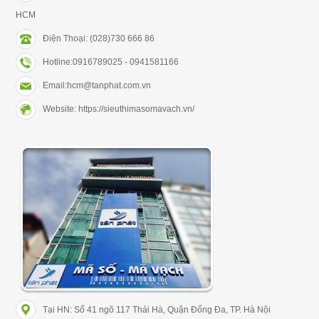
HCM
Điện Thoại: (028)730 666 86
Hotline:0916789025 - 0941581166
Email:hcm@tanphat.com.vn
Website: https://sieuthimasomavach.vn/
Tại HN: Số 41 ngõ 117 Thái Hà, Quận Đống Đa, TP. Hà Nội