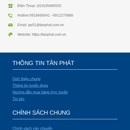
Điện Thoại: (024)35666555
Hotline:0916660041 - 0912270988
Email: pp01@tanphat.com.vn
Website: https://tanphat.com.vn
THÔNG TIN TÂN PHÁT
Giới thiệu chung
Thông tin tuyển dụng
Hướng dẫn mua hàng trực tuyến
Tin tức
CHÍNH SÁCH CHUNG
Chính sách vận chuyển