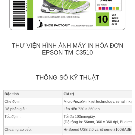
THƯ VIỆN HÌNH ẢNH MÁY IN HÓA ĐƠN
EPSON TM-C3510
THÔNG SỐ KỸ THUẬT
Đặc tính
Giá trị
Chế độ in:
MicroPiezo® ink jet technology, serial ink je
Độ phân giải:
Lên đến 720 × 360 dpi
Tốc độ in:
Tối đa 103mm/giây.
(Độ rộng in: 56mm, 360 x 360 dpi, Bi-directi
Chuẩn giao tiếp:
Hi-Speed USB 2.0 và Ethernet (100BASE-