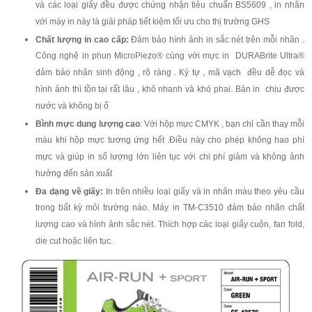
và các loại giấy đều được chứng nhận tiêu chuẩn BS5609 , in nhãn
với máy in này là giải pháp tiết kiệm tối ưu cho thị trường GHS
Chất lượng in cao cấp:
Đảm bảo hình ảnh in sắc nét trên mỗi nhãn .
Công nghệ in phun MicroPiezo® cùng với mực in DURABrite Ultra®
đảm bảo nhãn sinh động , rõ ràng . Ký tự , mã vạch đều dễ đọc và
hình ảnh thì tồn tại rất lâu , khô nhanh và khó phai. Bản in chịu được
nước và không bị ố
Bình mực dung lượng cao
: Với hộp mực CMYK , bạn chỉ cần thay mỗi
màu khi hộp mực tương ứng hết .Điều này cho phép không hao phí
mực và giúp in số lượng lớn liên tục với chi phí giảm và không ảnh
hưởng đến sản xuất
Đa dạng về giấy:
In trên nhiều loại giấy và in nhãn màu theo yêu cầu
trong bất kỳ môi trường nào. Máy in TM-C3510 đảm bảo nhãn chất
lượng cao và hình ảnh sắc nét. Thích hợp các loại giấy cuộn, fan fold,
die cut hoặc liên tục.