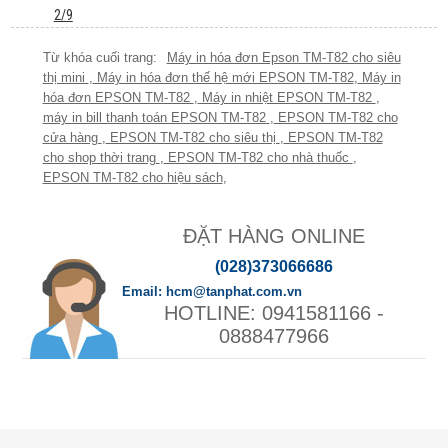
2/9
Máy in hóa đơn Epson TM-T82 cho siêu
thị mini
,
Máy in hóa đơn thế hệ mới EPSON TM-T82
,
Máy in
hóa đơn EPSON TM-T82
,
Máy in nhiệt EPSON TM-T82
,
máy in bill thanh toán EPSON TM-T82
,
EPSON TM-T82 cho
cửa hàng
,
EPSON TM-T82 cho siêu thị
,
EPSON TM-T82
cho shop thời trang
,
EPSON TM-T82 cho nhà thuốc
,
EPSON TM-T82 cho hiệu sách
,
ĐẶT HÀNG ONLINE
(028)373066686
hcm@tanphat.com.vn
0941581166 -
0888477966