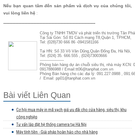
Nếu bạn quan tâm đến sản phẩm và dịch vụ của chúng tôi,
vui lòng liên hệ
:
-------------------------------------------------------------
Công ty TNHH TMDV và phát triển thị trường Tân Phá
Tại Sài Gòn: Số 81 Cách mạng T8,Quận 1, TPHCM,
Tel: (028)730 666 86 -0941581166
Tại HN: Số 33 Võ Văn Dũng,Quận Đống Đa, Hà Nội,
Tel: (024) 35. 666.555 , (024)73003666
--------------------
Phòng bán hàng dự án chuỗi siêu thị, nhà máy KCN: 
0917886988 / Email:tt06@tanphat.com.vn
Phòng Bán hàng cho các đại lý: 091.227.0988 , 091.6
/ Email: pp01@tanphat.com.vn
Cơ hội mua máy in mã vạch giá ưu đãi cho cửa hàng, siêu thị, khu
công nghiệp
Tư vấn lắp đặt hệ thống camera tại Hà Nội
Máy tính tiền - Giải pháp hoàn hảo cho nhà hàng