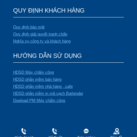
QUY ĐỊNH KHÁCH HÀNG
Quy định bảo mật
Quy định giải quyết tranh chấp
Nghĩa vụ công ty và khách hàng
HƯỚNG DẪN SỬ DỤNG
HDSD Máy chấm công
HDSD phần mềm bán hàng
HDSD phần mềm nhà hàng , cafe
HDSD phần mềm in mã vạch Bartender
Dowload PM Máy chấm công
CÔNG TY TNHH TMDV và PTTT TÂN PHÁT
GPKD số: 0102003818 do Sở KH & ĐT Thành