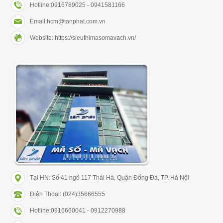
Hotline:0916789025 - 0941581166
Email:hcm@tanphat.com.vn
Website: https://sieuthimasomavach.vn/
Tại HN: Số 41 ngõ 117 Thái Hà, Quận Đống Đa, TP. Hà Nội
Điện Thoại: (024)35666555
Hotline:0916660041 - 0912270988