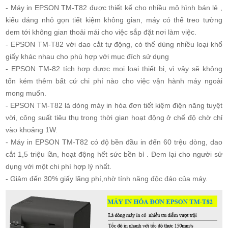
- Máy in EPSON TM-T82 được thiết kế cho nhiều mô hình bán lẻ ,
kiểu dáng nhỏ gọn tiết kiệm không gian, máy có thể treo tường
dem tới không gian thoải mái cho việc sắp đặt nơi làm việc.
- EPSON TM-T82 với dao cắt tự động, có thể dùng nhiều loại khổ
giấy khác nhau cho phù hợp với mục đích sử dụng
- EPSON TM-82 tích hợp được mọi loại thiết bị, vì vậy sẽ không
tốn kém thêm bất cứ chi phí nào cho việc vận hành máy ngoài
mong muốn.
- EPSON TM-T82 là dòng máy in hóa đơn tiết kiệm điện năng tuyệt
vời, công suất tiêu thụ trong thời gian hoạt động ở chế độ chờ chỉ
vào khoảng 1W.
- Máy in EPSON TM-T82 có độ bền đầu in đến 60 trệu dòng, dao
cắt 1,5 triệu lần, hoạt động hết sức bền bỉ . Đem lại cho người sử
dụng với một chi phí hợp lý nhất.
- Giảm đến 30% giấy lãng phí,nhờ tính năng độc đáo của máy.