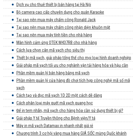
Dịch vụ cho thuê thiết bị bán hàng tại Hà Nội
Bộ camera cao cấp chuyên dụng cho quán Karaoke
Tại sao nên mua máy chấm công Ronald Jack
Tại sao nên mua máy chấm công nhận diện khuôn mặt
Tại sao nên mua máy tính tiền cho nhà hàng
Màn hình cảm ứng OTEK M437RB cho nhà hàng
Cách lựa chọn cân mã vạch cho siêu thị
Thiết bị mã vạch, giải pháp tổng thể cho mọi loại hình doanh nghiệp
Giải pháp mã vạch tối ưu cho nghành vận tải hàng hóa và hậu cần
Phần mềm quản lý bán hàng bằng mã vạch
Phần mềm quản lý cửa hàng đồ chơi tích hợp công nghệ mã số mã
vạch
Cách tạo và đọc mã vạch 1D 2D một cách dễ dàng
Cách phân loại máy quét mã vạch quang học
Để in tem nhãn, mã vạch cho hàng hóa cần sử dụng thiết bị gì?
Giải pháp Y tế Truyền thông cho Bệnh viện/Y tá
Máy in mã vạch Datamax in nhanh nhất giá rẻ
Chương trình 3 cơ hội vàng mua hàng GIÁ SỐC mừng Quốc khánh