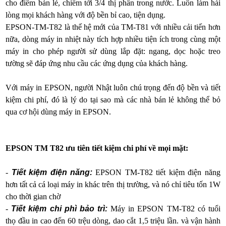
cho điểm bán lẻ, chiếm tới 3/4 thị phần trong nước. Luôn làm hài
lòng mọi khách hàng với độ bền bỉ cao, tiện dụng.
EPSON-TM-T82 là thế hệ mới của TM-T81 với nhiều cải tiến hơn
nữa, dòng máy in nhiệt này tích hợp nhiều tiện ích trong cùng một
máy in cho phép người sử dùng lắp đặt: ngang, dọc hoặc treo
tường sẽ đáp ứng nhu cầu các ứng dụng của khách hàng.
Với máy in EPSON, người Nhật luôn chú trọng đến độ bền và tiết
kiệm chi phí, đó là lý do tại sao mà các nhà bán lẻ không thể bỏ
qua cơ hội dùng máy in EPSON.
EPSON TM T82 ưu tiên tiết kiệm chi phí về mọi mặt:
-
Tiết kiệm điện năng:
EPSON TM-T82 tiết kiệm điện năng
hơn tất cả cá loại máy in khác trên thị trường, và nó chỉ tiêu tốn 1W
cho thời gian chờ
-
Tiết kiệm chi phì bảo trì:
Máy in EPSON TM-T82 có tuổi
thọ đầu in cao đến 60 trệu dòng, dao cắt 1,5 triệu lần. và vận hành