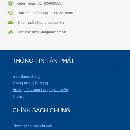
Điện Thoại: (024)35666555
Hotline:0916660041 - 0912270988
Email: pp01@tanphat.com.vn
Website: https://tanphat.com.vn
THÔNG TIN TÂN PHÁT
Giới thiệu chung
Thông tin tuyển dụng
Hướng dẫn mua hàng trực tuyến
Tin tức
CHÍNH SÁCH CHUNG
Chính sách vận chuyển