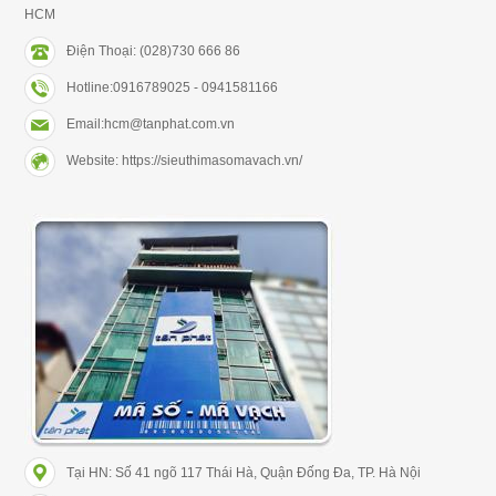
HCM
Điện Thoại: (028)730 666 86
Hotline:0916789025 - 0941581166
Email:hcm@tanphat.com.vn
Website: https://sieuthimasomavach.vn/
Tại HN: Số 41 ngõ 117 Thái Hà, Quận Đống Đa, TP. Hà Nội