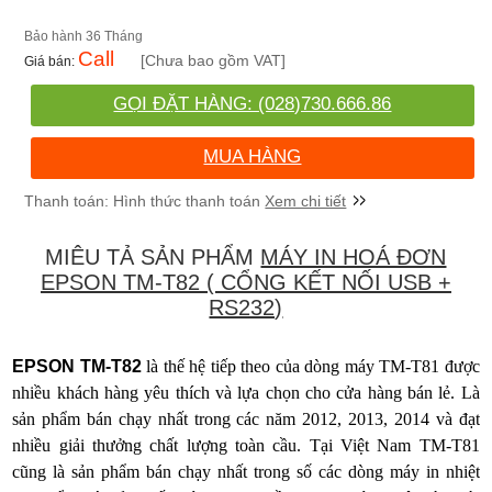
36 Tháng
Call
[Chưa bao gồm VAT]
GỌI ĐẶT HÀNG: (028)730.666.86
MUA HÀNG
Xem chi tiết
MIÊU TẢ SẢN PHẨM
MÁY IN HOÁ ĐƠN
EPSON TM-T82 ( CỔNG KẾT NỐI USB +
RS232)
EPSON TM-T82
là thế hệ tiếp theo của dòng máy TM-T81 được
nhiều khách hàng yêu thích và lựa chọn cho cửa hàng bán lẻ. Là
sản phẩm bán chạy nhất trong các năm 2012, 2013, 2014 và đạt
nhiều giải thưởng chất lượng toàn cầu. Tại Việt Nam TM-T81
cũng là sản phẩm bán chạy nhất trong số các dòng máy in nhiệt