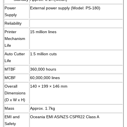
Power
External power supply (Model: PS-180)
Supply
Reliability
Printer
15 million lines
Mechanism
Life
Auto Cutter
1.5 million cuts
Life
MTBF
360,000 hours
MCBF
60,000,000 lines
Overall
140 × 199 × 146 mm
Dimensions
(D x W x H)
Mass
Approx. 1.7kg
EMI and
Oceania EMI AS/NZS CSPR22 Class A
Safety