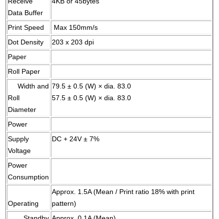
Receive
4KB or 45bytes
Data Buffer
Print Speed
Max 150mm/s
Dot Density
203 x 203 dpi
Paper
Roll Paper
Width and
79.5 ± 0.5 (W) × dia. 83.0
Roll
57.5 ± 0.5 (W) × dia. 83.0
Diameter
Power
Supply
DC + 24V ± 7%
Voltage
Power
Consumption
Approx. 1.5A (Mean / Print ratio 18% with print
Operating
pattern)
Standby
Approx. 0.1A (Mean)