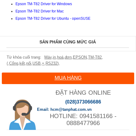
Epson TM-T82 Driver for Windows
Epson TM-T82 Driver for Mac
Epson TM-T82 Driver for Ubuntu - openSUSE
SẢN PHẨM CÙNG MỨC GIÁ
Máy
,
in
,
hoá
,
đơn
,
EPSON
,
TM-T82
,
(
,
Cổng
,
kết
,
nối
,
USB
,
+
,
RS232)
,
MUA HÀNG
ĐẶT HÀNG ONLINE
(028)373066686
hcm@tanphat.com.vn
0941581166 -
0888477966