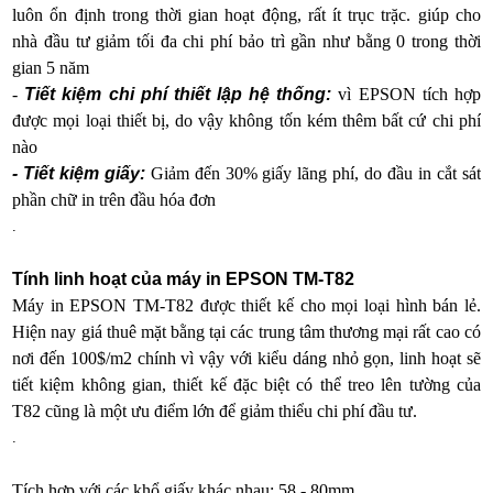
luôn ổn định trong thời gian hoạt động, rất ít trục trặc. giúp cho
nhà đầu tư giảm tối đa chi phí bảo trì gần như bằng 0 trong thời
gian 5 năm
-
Tiết kiệm chi phí thiết lập hệ thống:
vì EPSON tích hợp
được mọi loại thiết bị, do vậy không tốn kém thêm bất cứ chi phí
nào
- Tiết kiệm giấy:
Giảm đến 30% giấy lãng phí, do đầu in cắt sát
phần chữ in trên đầu hóa đơn
.
Tính linh hoạt của máy in EPSON TM-T82
Máy in EPSON TM-T82 được thiết kế cho mọi loại hình bán lẻ.
Hiện nay giá thuê mặt bằng tại các trung tâm thương mại rất cao có
nơi đến 100$/m2 chính vì vậy với kiểu dáng nhỏ gọn, linh hoạt sẽ
tiết kiệm không gian, thiết kế đặc biệt có thể treo lên tường của
T82 cũng là một ưu điểm lớn để giảm thiểu chi phí đầu tư.
.
Tích hợp với các khổ giấy khác nhau: 58 - 80mm