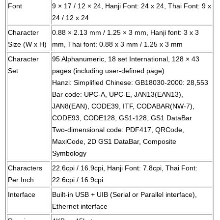
Font
9 × 17 / 12 × 24, Hanji Font: 24 x 24, Thai Font: 9 x
24 / 12 x 24
Character
0.88 × 2.13 mm / 1.25 × 3 mm, Hanji font: 3 x 3
Size (W x H)
mm, Thai font: 0.88 x 3 mm / 1.25 x 3 mm
Character
95 Alphanumeric, 18 set International, 128 × 43
Set
pages (including user-defined page)
Hanzi: Simplified Chinese: GB18030-2000: 28,553
Bar code: UPC-A, UPC-E, JAN13(EAN13),
JAN8(EAN), CODE39, ITF, CODABAR(NW-7),
CODE93, CODE128, GS1-128, GS1 DataBar
Two-dimensional code: PDF417, QRCode,
MaxiCode, 2D GS1 DataBar, Composite
Symbology
Characters
22.6cpi / 16.9cpi, Hanji Font: 7.8cpi, Thai Font:
Per Inch
22.6cpi / 16.9cpi
Interface
Built-in USB + UIB (Serial or Parallel interface),
Ethernet interface