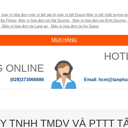
,
máy in hóa đơn
,
máy in bill giá rẻ
,
máy in bill Epson
,
Máy in bill chất lượng
,
má
 Hải Phòng
,
Máy in hóa đơn tại Hải Dương
,
Máy in hóa đơn tại Bình Dương
,
u
,
Máy in hóa đơn tại Long an
,
Máy in hóa đơn tại An Giang
,
MUA HÀNG
G ONLINE
(028)373066686
hcm@tanphat
Y TNHH TMDV VÀ PTTT T