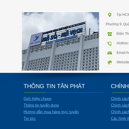
Tại HC
Phường 9, Qu
Điện Th
Hotlin
Email:
Website
THÔNG TIN TÂN PHÁT
CHÍNH
Giới thiệu chung
Chính sác
Thông tin tuyển dụng
Chính sác
Hướng dẫn mua hàng trực tuyến
Chính sách
Tin tức
Các hình t