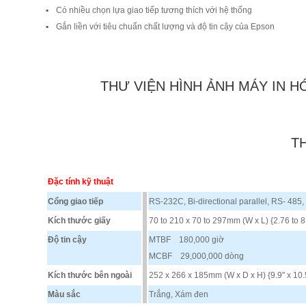
•
Có nhiều chọn lựa giao tiếp tương thích với hệ thống
•
Gắn liền với tiêu chuẩn chất lượng và độ tin cậy của Epson
THƯ VIỆN HÌNH ẢNH MÁY IN HÓ
T
Đặc tính kỹ thuật
Cổng giao tiếp
RS-232C, Bi-directional parallel, RS- 485
Kích thước giấy
70 to 210 x 70 to 297mm (W x L) {2.76 to 8.
Độ tin cậy
MTBF 180,000 giờ
MCBF 29,000,000 dòng
Kích thước bên ngoài
252 x 266 x 185mm (W x D x H) {9.9" x 10.5
Màu sắc
Trắng, Xám đen