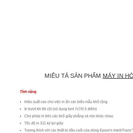
MIÊU TẢ SẢN PHẨM
MÁY IN HÓ
Tính năng
•
Hiệu suất cao cho việc in ấn các biểu mẫu khổ rộng
•
In trượt tới 88 cột (sử dụng font 7x7/0.5 điểm)
•
Cho phép in trên các khổ giấy phẳng và mịn khác nhau
•
Tốc độ in 311 ký tự/ giây
•
Tương thích với các thiết bị đầu cuối của dòng Epson's IntelliTran