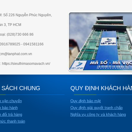
M: Số 226 Nguyễn Phúc Nguyên,
ận 3, TP HCM
oại: (028)730 666 86
e:0916789025 - 0941581166
hcm@tanphat.com.vn
: https://sieuthimasomavach.vn/
 SÁCH CHUNG
QUY ĐỊNH KHÁCH H
h vận chuyển
Quy định bảo mật
h bảo hành
Quy định giải quyết tranh chấp
 đổi trả hàng
Nghĩa vụ công ty và khách hàng
hức thanh toán