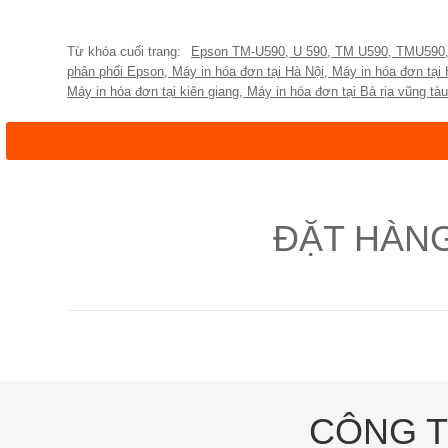
Epson TM-U590
,
U 590
,
TM U590
,
TMU590
phân phối Epson
,
Máy in hóa đơn tại Hà Nội
,
Máy in hóa đơn tại
Máy in hóa đơn tại kiên giang
,
Máy in hóa đơn tại Bà rịa vũng tà
ĐẶT HÀN
CÔNG T