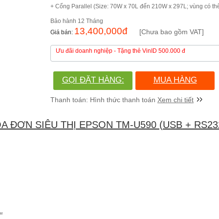
+ Cổng Parallel (Size: 70W x 70L đến 210W x 297L; vùng có thể
12 Tháng
13,400,000
đ
[Chưa bao gồm VAT]
Ưu đãi doanh nghiệp
- Tặng thẻ VinID 500.000 đ
GỌI ĐẶT HÀNG:
MUA HÀNG
(028)730.666.86
Xem chi tiết
A ĐƠN SIÊU THỊ EPSON TM-U590 (USB + RS23
s™