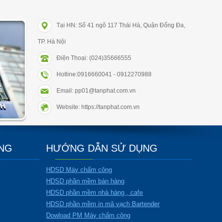
Tại HN: Số 41 ngõ 117 Thái Hà, Quận Đống Đa,
TP. Hà Nội
Điện Thoại: (024)35666555
Hotline:0916660041 - 0912270988
Email: pp01@tanphat.com.vn
Website: https://tanphat.com.vn
ÀNG
HƯỚNG DẪN SỬ DỤNG
HDSD Máy chấm công
HDSD phần mềm bán hàng
HDSD phần mềm nhà hàng , cafe
HDSD phần mềm in mã vạch Bartender
Dowload PM Máy chấm công