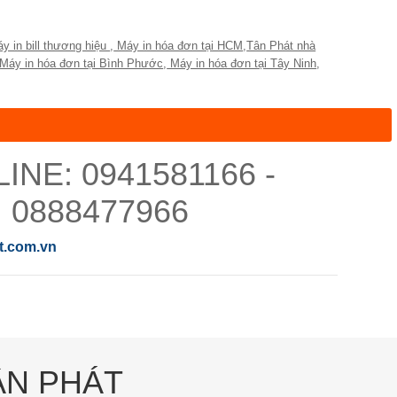
y in bill thương hiệu
,
Máy in hóa đơn tại HCM
,
Tân Phát nhà
Máy in hóa đơn tại Bình Phước
,
Máy in hóa đơn tại Tây Ninh
,
0941581166 -
0888477966
.com.vn
ÂN PHÁT