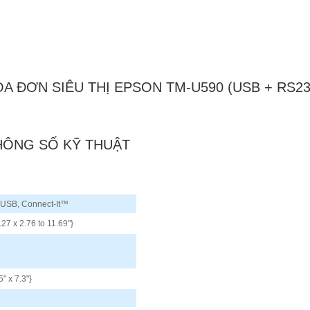
A ĐƠN SIÊU THỊ EPSON TM-U590 (USB + RS23
HÔNG SỐ KỸ THUẬT
, USB, Connect-It™
27 x 2.76 to 11.69"}
" x 7.3"}