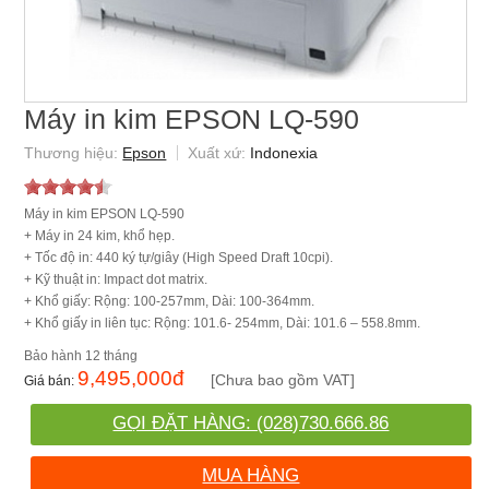
Máy in kim EPSON LQ-590
Epson
Indonexia
Máy in kim EPSON LQ-590
+ Máy in 24 kim, khổ hẹp.
+ Tốc độ in: 440 ký tự/giây (High Speed Draft 10cpi).
+ Kỹ thuật in: Impact dot matrix.
+ Khổ giấy: Rộng: 100-257mm, Dài: 100-364mm.
+ Khổ giấy in liên tục: Rộng: 101.6- 254mm, Dài: 101.6 – 558.8mm.
12 tháng
9,495,000
đ
[Chưa bao gồm VAT]
GỌI ĐẶT HÀNG: (028)730.666.86
MUA HÀNG