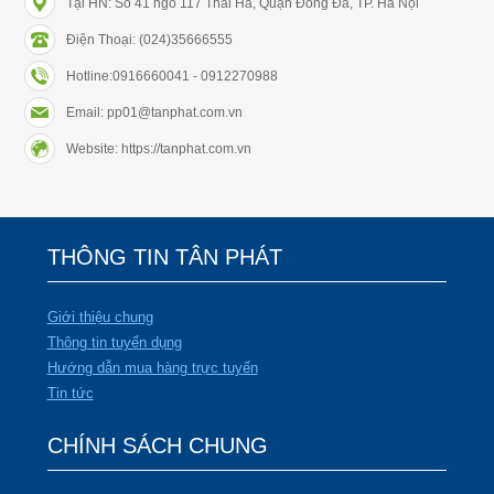
Tại HN: Số 41 ngõ 117 Thái Hà, Quận Đống Đa, TP. Hà Nội
Điện Thoại: (024)35666555
Hotline:0916660041 - 0912270988
Email: pp01@tanphat.com.vn
Website: https://tanphat.com.vn
THÔNG TIN TÂN PHÁT
Giới thiệu chung
Thông tin tuyển dụng
Hướng dẫn mua hàng trực tuyến
Tin tức
CHÍNH SÁCH CHUNG