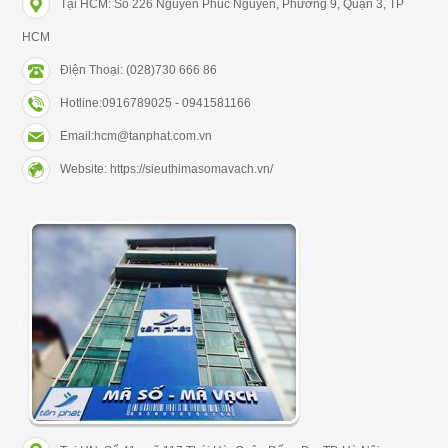
Tại HCM: Số 226 Nguyễn Phúc Nguyên, Phường 9, Quận 3, TP
HCM
Điện Thoại: (028)730 666 86
Hotline:0916789025 - 0941581166
Email:hcm@tanphat.com.vn
Website: https://sieuthimasomavach.vn/