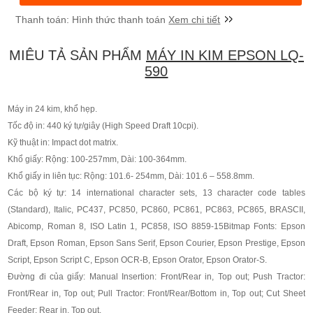
Xem chi tiết
MIÊU TẢ SẢN PHẨM
MÁY IN KIM EPSON LQ-
590
Máy in 24 kim, khổ hẹp.
Tốc độ in: 440 ký tự/giây (High Speed Draft 10cpi).
Kỹ thuật in: Impact dot matrix.
Khổ giấy: Rộng: 100-257mm, Dài: 100-364mm.
Khổ giấy in liên tục: Rộng: 101.6- 254mm, Dài: 101.6 – 558.8mm.
Các bộ ký tự: 14 international character sets, 13 character code tables
(Standard), Italic, PC437, PC850, PC860, PC861, PC863, PC865, BRASCII,
Abicomp, Roman 8, ISO Latin 1, PC858, ISO 8859-15Bitmap Fonts: Epson
Draft, Epson Roman, Epson Sans Serif, Epson Courier, Epson Prestige, Epson
Script, Epson Script C, Epson OCR-B, Epson Orator, Epson Orator-S.
Đường đi của giấy: Manual Insertion: Front/Rear in, Top out; Push Tractor:
Front/Rear in, Top out; Pull Tractor: Front/Rear/Bottom in, Top out; Cut Sheet
Feeder: Rear in, Top out.