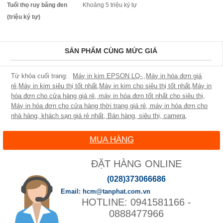
Tuổi thọ ruy băng đen
Khoảng 5 triệu ký tự
(triệu ký tự)
SẢN PHẨM CÙNG MỨC GIÁ
Máy in kim EPSON LQ-
,
,
Máy in hóa đơn giá
rẻ
,
Máy in kim siêu thị tốt nhất
,
Máy in kim cho siêu thị tốt nhất
,
Máy in
hóa đơn cho cửa hàng giá rẻ
,
máy in hóa đơn tốt nhất cho siêu thị
,
Máy in hóa đơn cho cửa hàng thời trang giá rẻ
,
máy in hóa đơn cho
nhà hàng, khách sạn giá rẻ nhất
,
Bán hàng
,
siêu thị
,
camera
,
MUA HÀNG
ĐẶT HÀNG ONLINE
(028)373066686
hcm@tanphat.com.vn
0941581166 -
0888477966