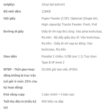
tự/giây)
10cpi (ký tự/inch)
Bộ nhớ đệm
128KB
Giữ giấy
Paper Feeder (CSF): Optional (Single bin,
High capacity) Tractor Feeder: Push, Pull
Đường đi giấy
Giấy tờ rời nạp thủ công: Vào phía trước/sau,
Ra trên - Bộ đẩy giấy đục lổ: Vào trước/sau,
Ra trên - Giấy tờ rời nạp tự động: Vào
trước/sau, Ra trên
Giao diện
Parallel 2 chiều / USB (ver 1.1) Tuỳ chọn:
Type B I/F level 2
MTBF - Thời gian hoạt
20,000 giờ làm việc (POH)
động không bị trục trặc
(số giờ ở mức 25% chu
kỳ hoạt động)
Khả năng copy
1 bản chính + 4 bản sao
Tuổi thọ đầu in (triệu ký
400 triệu va đập
tự)