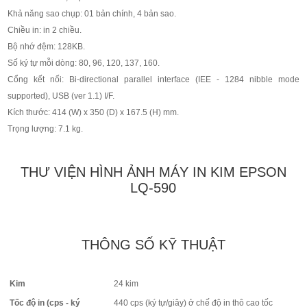
Khả năng sao chụp: 01 bản chính, 4 bản sao.
Chiều in: in 2 chiều.
Bộ nhớ đệm: 128KB.
Số ký tự mỗi dòng: 80, 96, 120, 137, 160.
Cổng kết nối: Bi-directional parallel interface (IEE - 1284 nibble mode
supported), USB (ver 1.1) I/F.
Kích thước: 414 (W) x 350 (D) x 167.5 (H) mm.
Trọng lượng: 7.1 kg.
THƯ VIỆN HÌNH ẢNH MÁY IN KIM EPSON
LQ-590
THÔNG SỐ KỸ THUẬT
Kim
24 kim
Tốc độ in (cps - ký
440 cps (ký tự/giây) ở chế độ in thô cao tốc