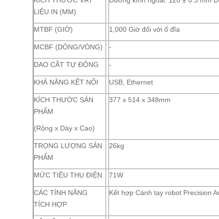
KÍCH THƯỚC VẬT
Đường kính ngoài: 120 ± 0.3 mm Đư
LIỆU IN (MM)
MTBF (GIỜ)
1,000 Giờ đối với ổ đĩa
MCBF (DÒNG/VÒNG)
-
DAO CẮT TỰ ĐỘNG
-
KHẢ NĂNG KẾT NỐI
USB, Ethernet
KÍCH THƯỚC SẢN
377 x 514 x 348mm
PHẨM
(Rộng x Dày x Cao)
TRỌNG LƯỢNG SẢN
26kg
PHẨM
MỨC TIÊU THỤ ĐIỆN
71W
CÁC TÍNH NĂNG
Kết hợp Cánh tay robot Precision A
TÍCH HỢP