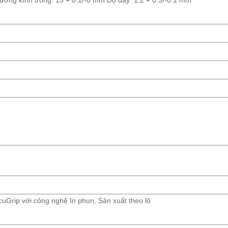
ờng kính trong: 15 + 0.1/-0 mm Độ dày: 1.2 + 0.3/-0.1 mm
cuGrip với công nghệ In phun, Sản xuất theo lô