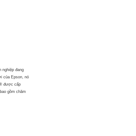
h nghiệp đang
iới của Epson, nó
o ® được cấp
u bao gồm chăm