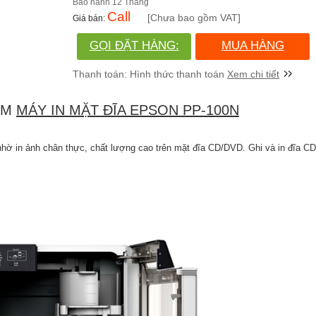
12 Tháng
Call
[Chưa bao gồm VAT]
GỌI ĐẶT HÀNG:
MUA HÀNG
(028)730.666.86
Xem chi tiết
ẨM
MÁY IN MẶT ĐĨA EPSON PP-100N
nhờ in ảnh chân thực, chất lượng cao trên mặt đĩa CD/DVD. Ghi và in đĩa C