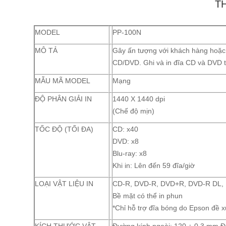
T
MODEL
PP-100N
MÔ TẢ
Gây ấn tượng với khách hàng hoặc t
CD/DVD. Ghi và in đĩa CD và DVD th
MẪU MÃ MODEL
Mạng
ĐỘ PHÂN GIẢI IN
1440 X 1440 dpi
(Chế độ mịn)
TỐC ĐỘ (TỐI ĐA)
CD: x40
DVD: x8
Blu-ray: x8
Khi in: Lên đến 59 đĩa/giờ
LOẠI VẬT LIỆU IN
CD-R, DVD-R, DVD+R, DVD-R DL,
Bề mặt có thể in phun
*Chỉ hỗ trợ đĩa bóng do Epson đề x