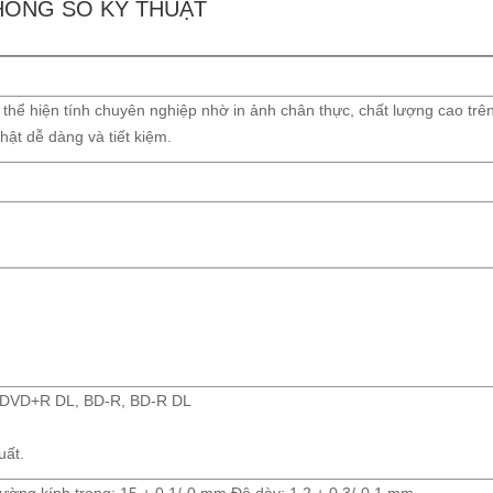
HÔNG SỐ KỸ THUẬT
hể hiện tính chuyên nghiệp nhờ in ảnh chân thực, chất lượng cao trê
ật dễ dàng và tiết kiệm.
 DVD+R DL, BD-R, BD-R DL
uất.