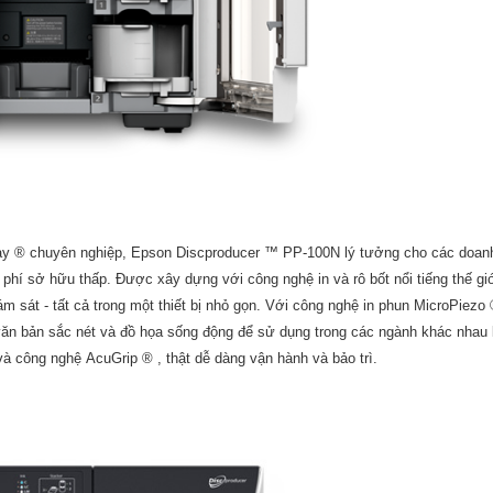
ray ® chuyên nghiệp, Epson Discproducer ™ PP-100N lý tưởng cho các doan
i phí sở hữu thấp. Được xây dựng với công nghệ in và rô bốt nổi tiếng thế g
ám sát - tất cả trong một thiết bị nhỏ gọn. Với công nghệ in phun MicroPiez
 văn bản sắc nét và đồ họa sống động để sử dụng trong các ngành khác nha
à công nghệ AcuGrip ® , thật dễ dàng vận hành và bảo trì.