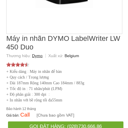
Máy in nhãn DYMO LabelWriter LW
450 Duo
Dymo
Belgium
+ Kiểu dáng : Máy in nhãn để bàn
+ Quy cách / Trọng lượng
+ Dài 187mm Rộng 140mm Cao 184mm / 883g
+ Tốc độ in : 71 nhãn/phút (LPM)
+ Độ phân giải : 300 dpi :
+ In nhãn với bề rộng tối đa55mm
12 tháng
Call
[Chưa bao gồm VAT]
GỌI ĐẶT HÀNG: (028)730.666.86