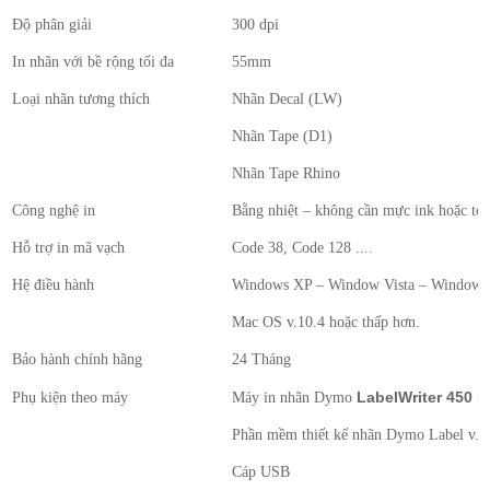
Độ phân giải
300 dpi
In nhãn với bề rộng tối đa
55mm
Loại nhãn tương thích
Nhãn Decal (LW)
Nhãn Tape (D1)
Nhãn Tape Rhino
Công nghệ in
Bằng nhiệt – không cần mực ink hoặc to
Hỗ trợ in mã vạch
Code 38, Code 128 ....
Hệ điều hành
Windows XP – Window Vista – Window 7 
Mac OS v.10.4 hoặc thấp hơn.
Bảo hành chính hãng
24 Tháng
LabelWriter 450 
Phụ kiện theo máy
Máy in nhãn Dymo
Phần mềm thiết kế nhãn Dymo Label v.8
Cáp USB