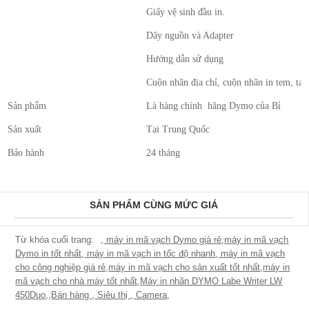
Giấy vệ sinh đầu in.
Dây nguồn và Adapter
Hướng dẫn sử dụng
Cuộn nhãn địa chỉ, cuộn nhãn in tem, ta
Sản phẩm
Là hàng chính hãng Dymo của Bỉ
Sản xuất
Tại Trung Quốc
Bảo hành
24 tháng
SẢN PHẨM CÙNG MỨC GIÁ
,
máy in mã vạch Dymo giá rẻ
,
máy in mã vạch
Dymo in tốt nhất
,
máy in mã vạch in tốc độ nhanh
,
máy in mã vạch
cho công nghiệp giá rẻ
,
máy in mã vạch cho sản xuất tốt nhất
,
máy in
mã vạch cho nhà máy tốt nhất
,
Máy in nhãn DYMO Labe Writer LW
450Duo
,
,
Bán hàng
,
Siêu thị
,
Camera
,