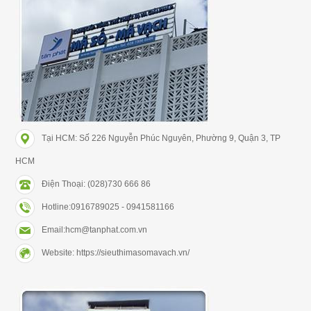
Tại HCM: Số 226 Nguyễn Phúc Nguyên, Phường 9, Quận 3, TP
HCM
Điện Thoại: (028)730 666 86
Hotline:0916789025 - 0941581166
Email:hcm@tanphat.com.vn
Website: https://sieuthimasomavach.vn/