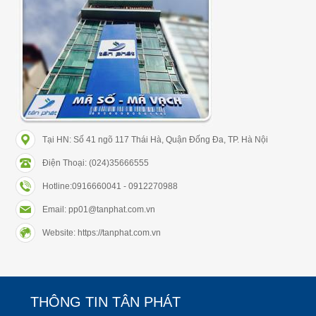
Tại HN: Số 41 ngõ 117 Thái Hà, Quận Đống Đa, TP. Hà Nội
Điện Thoại: (024)35666555
Hotline:0916660041 - 0912270988
Email: pp01@tanphat.com.vn
Website: https://tanphat.com.vn
THÔNG TIN TÂN PHÁT