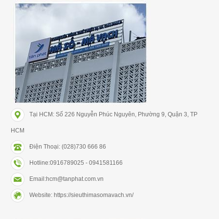
Tại HCM: Số 226 Nguyễn Phúc Nguyên, Phường 9, Quận 3, TP
HCM
Điện Thoại: (028)730 666 86
Hotline:0916789025 - 0941581166
Email:hcm@tanphat.com.vn
Website: https://sieuthimasomavach.vn/