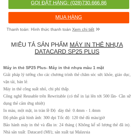
GỌI ĐẶT HÀNG: (028)730.666.86
MUA HÀNG
Xem chi tiết
MIÊU TẢ SẢN PHẨM
MÁY IN THẺ NHỰA
DATACARD SP25 PLUS
Máy in thẻ SP25 Plus- Máy in thẻ nhựa màu 1 mặt
Giải pháp lý tưởng cho các chương trình thẻ chăm sóc sức khỏe, giáo dục,
vận tải, bán lẻ.
Máy in thẻ công suất nhỏ, chi phí thấp.
Công nghệ Reusable trên Rewritable (có thể in lại lên tới 500 lần- Cần sử
dụng thẻ cảm ứng nhiệt)
In màu, một mặt, in tràn lề Độ dày thẻ: 0.4mm - 1.4mm
Độ phân giải hình ảnh: 300 dpi Tốc độ: 120 thẻ đủ màu/giờ
Bảo hành máy in thẻ và đầu in: 24 tháng ( Không kể số lượng thẻ đã in).
Nhà sản xuất: Datacard (Mỹ); sản xuất tại Malaysia