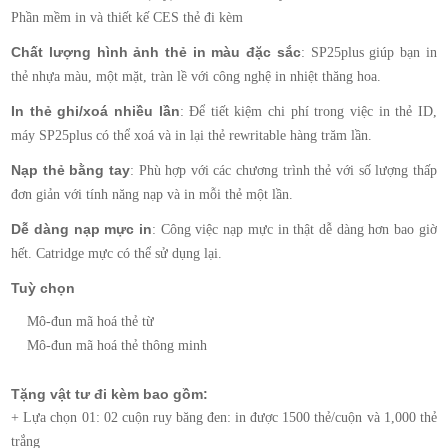
Phần mềm in và thiết kế CES thẻ đi kèm
Chất lượng hình ảnh thẻ in màu đặc sắc
: SP25plus giúp bạn in
thẻ nhựa màu, một mặt, tràn lề với công nghệ in nhiệt thăng hoa.
In thẻ ghi/xoá nhiều lần
: Để tiết kiệm chi phí trong việc in thẻ ID,
máy SP25plus có thể xoá và in lại thẻ rewritable hàng trăm lần.
Nạp thẻ bằng tay
: Phù hợp với các chương trình thẻ với số lượng thấp
đơn giản với tính năng nạp và in mỗi thẻ một lần.
Dễ dàng nạp mực in
: Công việc nạp mực in thật dễ dàng hơn bao giờ
hết. Catridge mực có thể sử dụng lại.
Tuỳ chọn
Mô-đun mã hoá thẻ từ
Mô-đun mã hoá thẻ thông minh
Tặng vật tư đi kèm bao gồm:
+ Lựa chọn 01: 02 cuộn ruy băng đen: in được 1500 thẻ/cuộn và 1,000 thẻ
trắng