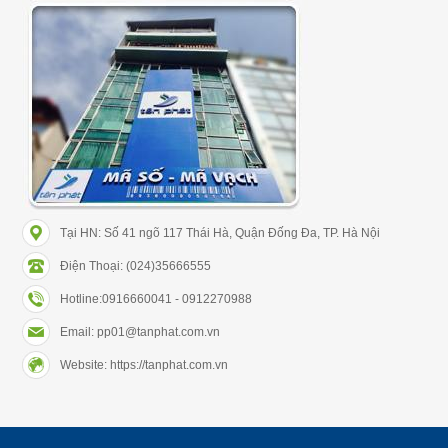
Tại HN: Số 41 ngõ 117 Thái Hà, Quận Đống Đa, TP. Hà Nội
Điện Thoại: (024)35666555
Hotline:0916660041 - 0912270988
Email: pp01@tanphat.com.vn
Website: https://tanphat.com.vn