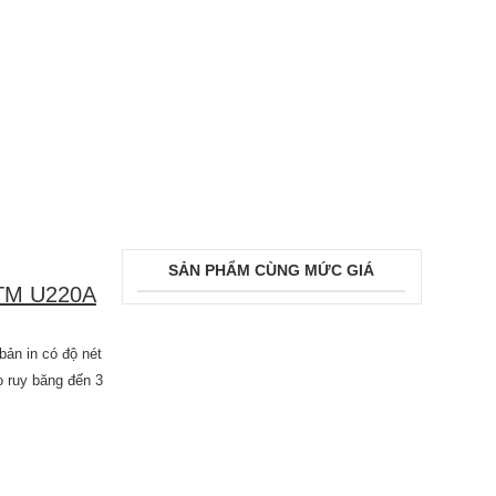
SẢN PHẨM CÙNG MỨC GIÁ
TM U220A
ản in có độ nét
ọ ruy băng đến 3