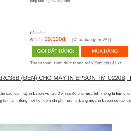
tăng tuổi thọ của đầu kim.
50,000
đ
[Chưa bao gồm VAT]
GỌI ĐẶT HÀNG:
MUA HÀNG
(028)730.666.86
Xem chi tiết
RC38B (ĐEN) CHO MÁY IN EPSON TM U220B, 
các loại máy in Espon với ưu điểm có độ phủ mực tốt, không bị lem cho b
ng bị nhầm, đồng thời tiết kiệm chi phí mực in. Băng mực in Espon có tuổi th