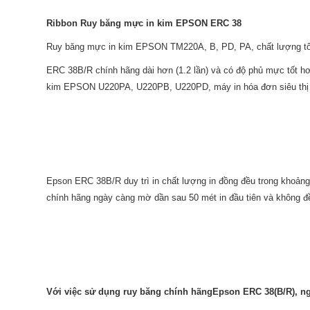
Ribbon Ruy băng mực in kim EPSON ERC 38
Ruy băng mực in kim EPSON TM220A, B, PD, PA, chất lượng tốt, 
ERC 38B/R chính hãng dài hơn (1.2 lần) và có độ phủ mực tốt hơ
kim EPSON U220PA, U220PB, U220PD, máy in hóa đơn siêu thị E
Epson ERC 38B/R duy trì in chất lượng in đồng đều trong khoảng
chính hãng ngày càng mờ dần sau 50 mét in đầu tiên và không đề
Với việc sử dụng ruy băng chính hãngEpson ERC 38(B/R), ng