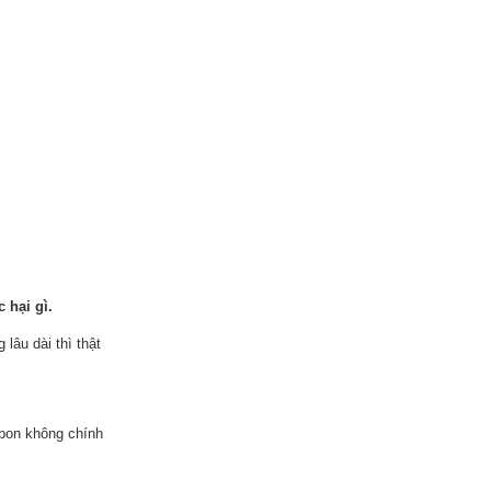
 hại gì.
lâu dài thì thật
:
bbon không chính