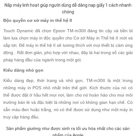
Nắp máy linh hoạt giúp người dùng dễ dàng nạp giấy 1 cách nhanh
chóng
Độc quyền cơ sở máy in thế hệ II
Touch Dynamic đã chọn Epson TM-m30II đáng tin cậy và bền bỉ
làm lựa chọn máy in độc quyền cho Cơ sở Máy in Thế hệ II mới và
sắp tới. Đế máy in thế hệ II sẽ tương thích với mọi thiết bị cảm ứng
động . Rất đơn giản, phù hợp với nhau, đây là hai trong số các giải
pháp hàng đầu của ngành trong một gói.
Kiểu dáng nhỏ gọn
Kiểu dáng đẹp, thời trang và nhỏ gọn, TM-m30II là một trong
những máy in POS nhỏ nhất trên thế giới. Kích thước của nó có
thể được đặt ở hầu hết mọi nơi, làm cho nó hoàn hảo cho mọi môi
trường bán lẻ và đặc biệt là những nơi có không gian hạn chế. Có
sẵn màu đen hoặc trắng, nó có thể được sử dụng như một máy in
truy cập hàng đầu.
Sản phẩm giường như được sinh ra tối ưu hóa nhất cho các sản
phẩm của Apple