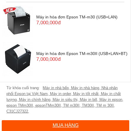
Máy in hóa đơn Epson TM-m30 (USB+LAN)
7,000,000
đ
Máy in hóa đơn Epson TM-m30II (USB+LAN+BT)
7,000,000
đ
Máy in nhà bếp
,
Máy in nhà hàng
,
Nhà phân
phối Epson tại Việt Nam
,
Máy in order
,
Máy in tốt nhất
,
Máy in chất
lượng
,
Máy in chính hãng
,
Máy in siêu thị
,
Máy in bill
,
Máy in epson
,
epson TMm30II
,
epsonTMm30II
,
TM m30II
,
TM30II
,
TM m 30II
,
C31CJ27322
,
MUA HÀNG