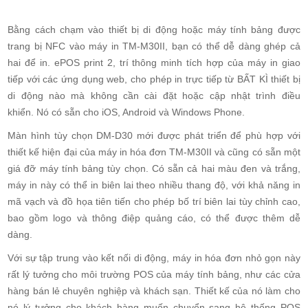
Bằng cách chạm vào thiết bị di động hoặc máy tính bảng được
trang bị NFC vào máy in TM-M30II, bạn có thể dễ dàng ghép cả
hai để in. ePOS print 2, trí thông minh tích hợp của máy in giao
tiếp với các ứng dụng web, cho phép in trực tiếp từ BẤT KÌ thiết bị
di động nào mà không cần cài đặt hoặc cập nhật trình điều
khiển. Nó có sẵn cho iOS, Android và Windows Phone.
Màn hình tùy chọn DM-D30 mới được phát triển để phù hợp với
thiết kế hiện đại của máy in hóa đơn TM-M30II và cũng có sẵn một
giá đỡ máy tính bảng tùy chọn. Có sẵn cả hai màu đen và trắng,
máy in này có thể in biên lai theo nhiều thang độ, với khả năng in
mã vạch và đồ họa tiên tiến cho phép bố trí biên lai tùy chỉnh cao,
bao gồm logo và thông điệp quảng cáo, có thể được thêm dễ
dàng.
Với sự tập trung vào kết nối di động, máy in hóa đơn nhỏ gọn này
rất lý tưởng cho môi trường POS của máy tính bảng, như các cửa
hàng bán lẻ chuyên nghiệp và khách sạn. Thiết kế của nó làm cho
nó lý tưởng cho khách hàng muốn chuyển sang hệ thống POS