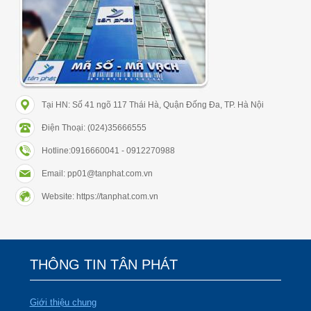
Tại HN: Số 41 ngõ 117 Thái Hà, Quận Đống Đa, TP. Hà Nội
Điện Thoại: (024)35666555
Hotline:0916660041 - 0912270988
Email: pp01@tanphat.com.vn
Website: https://tanphat.com.vn
THÔNG TIN TÂN PHÁT
Giới thiệu chung