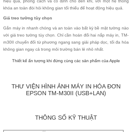
hiệu quả, phong cách và cố định cho đến khi, với một hệ thống
khóa an toàn đòi hỏi không gian tối thiểu để hoạt động hiệu quả.
Giá treo tường tùy chọn
Gắn máy in nhanh chóng và an toàn vào bất kỳ bề mặt tường nào
với giá treo tường tùy chọn. Chỉ cần hoán đổi hai nắp máy in, TM-
m30II chuyển đổi từ phương ngang sang giải pháp dọc, tối đa hóa
không gian ngay cả trong môi trường bán lẻ nhỏ nhất.
Thiết kế ấn tượng khi đứng cùng các sản phẩm của Apple
THƯ VIỆN HÌNH ẢNH MÁY IN HÓA ĐƠN
EPSON TM-M30II (USB+LAN)
THÔNG SỐ KỸ THUẬT