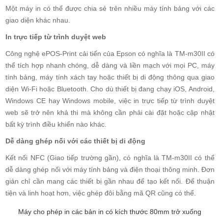
Một máy in có thể được chia sẻ trên nhiều máy tính bảng với các
giao diện khác nhau.
In trực tiếp từ trình duyệt web
Công nghệ ePOS-Print cải tiến của Epson có nghĩa là TM-m30II có
thể tích hợp nhanh chóng, dễ dàng và liền mạch với mọi PC, máy
tính bảng, máy tính xách tay hoặc thiết bị di động thông qua giao
diện Wi-Fi hoặc Bluetooth. Cho dù thiết bị đang chạy iOS, Android,
Windows CE hay Windows mobile, việc in trực tiếp từ trình duyệt
web sẽ trở nên khả thi mà không cần phải cài đặt hoặc cập nhật
bất kỳ trình điều khiển nào khác.
Dễ dàng ghép nối với các thiết bị di động
Kết nối NFC (Giao tiếp trường gần), có nghĩa là TM-m30II có thể
dễ dàng ghép nối với máy tính bảng và điện thoại thông minh. Đơn
giản chỉ cần mang các thiết bị gần nhau để tạo kết nối. Để thuận
tiện và linh hoạt hơn, việc ghép đôi bằng mã QR cũng có thể.
Máy cho phép in các bản in có kích thước 80mm trở xuống