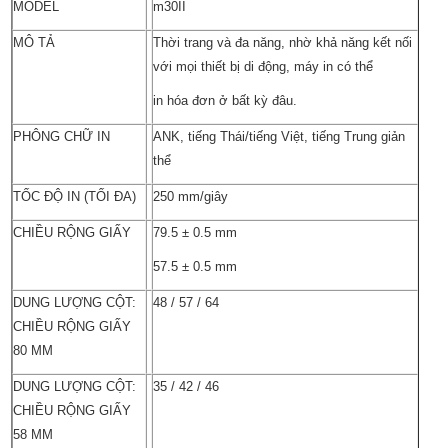
MODEL
m30II
MÔ TẢ
Thời trang và đa năng, nhờ khả năng kết nối
với mọi thiết bị di động, máy in có thể
in hóa đơn ở bất kỳ đâu.
PHÔNG CHỮ IN
ANK, tiếng Thái/tiếng Việt, tiếng Trung giản
thể
TỐC ĐỘ IN (TỐI ĐA)
250 mm/giây
CHIỀU RỘNG GIẤY
79.5 ± 0.5 mm
57.5 ± 0.5 mm
DUNG LƯỢNG CỘT:
48 / 57 / 64
CHIỀU RỘNG GIẤY
80 MM
DUNG LƯỢNG CỘT:
35 / 42 / 46
CHIỀU RỘNG GIẤY
58 MM