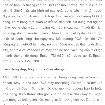
tính để bàn. Lý tưởng cho hầu hết các môi trường, Mô-đun của nó
có thể chuyển từ cấu hình tải cao nhất sang cấu hình tải trước.
Ngoài ra, nó có tính năng tích hợp đơn giản với môi trường POS di
động, chức năng trực quan và kết nối tiên tiến. Sử dụng một nguồn
năng lượng cho máy tính bảng và máy in của bạn "" một tiện ích
bổ sung, độc quyền từ Epson. TM-m30II là thiết bị đầu tiên được
thiết kế dành riêng cho ngày nay Môi trường POS tiên tiến. Với
công nghệ in ePOS tiên tiến, nó hoạt động với các thiết bị di động
iOS, Android và Windows và máy tính để bàn, và cung cấp thiết lập
nhanh chóng, dễ dàng. Epson TM-m30II còn được gọi là Epson
POS Products TM-m30II
Kiểu dáng đẹp, Máy in hóa đơn nhỏ gọn
TM-m30II là một sản phẩm nổi bật trong dòng máy in hóa đơn
Epson. Máy in hóa đơn POS máy tính bảng TM-m30II có thiết kế
nhỏ gọn và đẹp mắt, hoàn hảo cho mọi môi trường bán lẻ hoặc
nhà hàng. Kích thước nhỏ gọn của nó sẽ giữ cho quầy thu ngân
gọn gàng và không lộn xộn, mang lại ấn tượng tích cực lâu dài cho