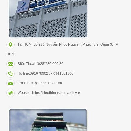
Tại HCM: Số 226 Nguyễn Phúc Nguyên, Phường 9, Quận 3, TP
HCM
Điện Thoại: (028)730 666 86
Hotline:0916789025 - 0941581166
Email:hcm@tanphat.com.vn
Website: https://sieuthimasomavach.vn/