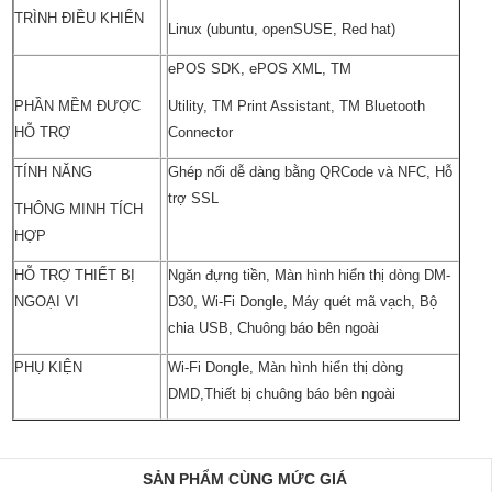
TRÌNH ĐIỀU KHIỂN
Linux (ubuntu, openSUSE, Red hat)
ePOS SDK, ePOS XML, TM
PHẦN MỀM ĐƯỢC
Utility, TM Print Assistant, TM Bluetooth
HỖ TRỢ
Connector
TÍNH NĂNG
Ghép nối dễ dàng bằng QRCode và NFC, Hỗ
trợ SSL
THÔNG MINH TÍCH
HỢP
HỖ TRỢ THIẾT BỊ
Ngăn đựng tiền, Màn hình hiển thị dòng DM-
NGOẠI VI
D30, Wi-Fi Dongle, Máy quét mã vạch, Bộ
chia USB, Chuông báo bên ngoài
PHỤ KIỆN
Wi-Fi Dongle, Màn hình hiển thị dòng
DMD,Thiết bị chuông báo bên ngoài
SẢN PHẨM CÙNG MỨC GIÁ