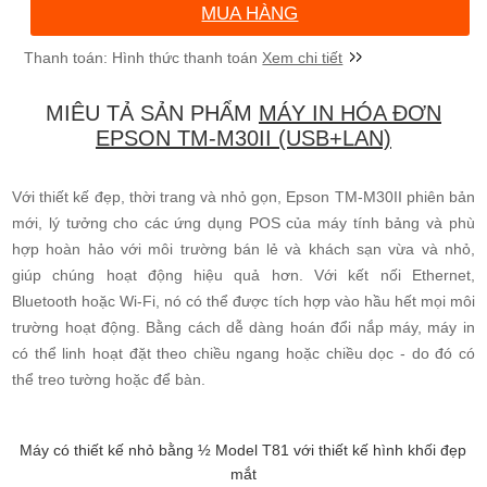
MUA HÀNG
Xem chi tiết
MIÊU TẢ SẢN PHẨM
MÁY IN HÓA ĐƠN
EPSON TM-M30II (USB+LAN)
Với thiết kế đẹp, thời trang và nhỏ gọn, Epson TM-M30II phiên bản
mới, lý tưởng cho các ứng dụng POS của máy tính bảng và phù
hợp hoàn hảo với môi trường bán lẻ và khách sạn vừa và nhỏ,
giúp chúng hoạt động hiệu quả hơn. Với kết nối Ethernet,
Bluetooth hoặc Wi-Fi, nó có thể được tích hợp vào hầu hết mọi môi
trường hoạt động. Bằng cách dễ dàng hoán đổi nắp máy, máy in
có thể linh hoạt đặt theo chiều ngang hoặc chiều dọc - do đó có
thể treo tường hoặc để bàn.
Máy có thiết kế nhỏ bằng ½ Model T81 với thiết kế hình khối đẹp
mắt