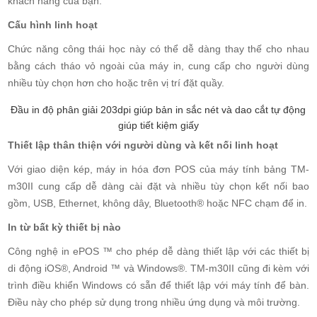
khách hàng của bạn.
Cấu hình linh hoạt
Chức năng công thái học này có thể dễ dàng thay thế cho nhau
bằng cách tháo vỏ ngoài của máy in, cung cấp cho người dùng
nhiều tùy chọn hơn cho hoặc trên vị trí đặt quầy.
Đầu in độ phân giải 203dpi giúp bản in sắc nét và dao cắt tự động
giúp tiết kiệm giấy
Thiết lập thân thiện với người dùng và kết nối linh hoạt
Với giao diện kép, máy in hóa đơn POS của máy tính bảng TM-
m30II cung cấp dễ dàng cài đặt và nhiều tùy chọn kết nối bao
gồm, USB, Ethernet, không dây, Bluetooth® hoặc NFC chạm để in.
In từ bất kỳ thiết bị nào
Công nghệ in ePOS ™ cho phép dễ dàng thiết lập với các thiết bị
di động iOS®, Android ™ và Windows®. TM-m30II cũng đi kèm với
trình điều khiển Windows có sẵn để thiết lập với máy tính để bàn.
Điều này cho phép sử dụng trong nhiều ứng dụng và môi trường.