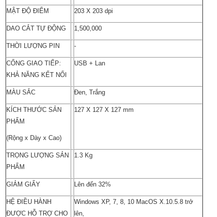
MẬT ĐỘ ĐIỂM
203 X 203 dpi
DAO CẮT TỰ ĐỘNG
1,500,000
THỜI LƯỢNG PIN
-
CỔNG GIAO TIẾP:
USB + Lan
KHẢ NĂNG KẾT NỐI
MÀU SẮC
Đen, Trắng
KÍCH THƯỚC SẢN
127 X 127 X 127 mm
PHẨM
(Rộng x Dày x Cao)
TRỌNG LƯỢNG SẢN
1.3 Kg
PHẨM
GIẢM GIẤY
Lên đến 32%
HỆ ĐIỀU HÀNH
Windows XP, 7, 8, 10 MacOS X.10.5.8 trở
ĐƯỢC HỖ TRỢ CHO
lên,