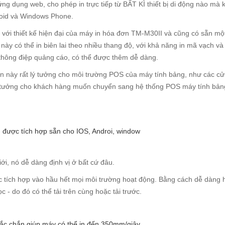
c ứng dụng web, cho phép in trực tiếp từ BẤT KÌ thiết bị di động nào mà
droid và Windows Phone.
với thiết kế hiện đại của máy in hóa đơn TM-M30II và cũng có sẵn mộ
này có thể in biên lai theo nhiều thang độ, với khả năng in mã vạch và
à thông điệp quảng cáo, có thể được thêm dễ dàng.
gọn này rất lý tưởng cho môi trường POS của máy tính bảng, như các c
lý tưởng cho khách hàng muốn chuyển sang hệ thống POS máy tính bả
ược tích hợp sẵn cho IOS, Androi, window
ới, nó dễ dàng định vị ở bất cứ đâu.
ợc tích hợp vào hầu hết mọi môi trường hoạt động. Bằng cách dễ dàng h
 - do đó có thể tải trên cùng hoặc tải trước.
hắc chắn giúp máy có thể in đến 350mm/giây