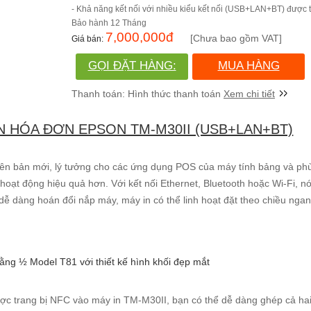
- Khả năng kết nối với nhiều kiểu kết nối (USB+LAN+BT) được t
12 Tháng
7,000,000
đ
[Chưa bao gồm VAT]
GỌI ĐẶT HÀNG:
MUA HÀNG
(028)730.666.86
Xem chi tiết
N HÓA ĐƠN EPSON TM-M30II (USB+LAN+BT)
phiên bản mới, lý tưởng cho các ứng dụng POS của máy tính bảng và p
hoạt động hiệu quả hơn. Với kết nối Ethernet, Bluetooth hoặc Wi-Fi, n
dễ dàng hoán đổi nắp máy, máy in có thể linh hoạt đặt theo chiều nga
bằng ½ Model T81 với thiết kế hình khối đẹp mắt
ược trang bị NFC vào máy in TM-M30II, bạn có thể dễ dàng ghép cả ha