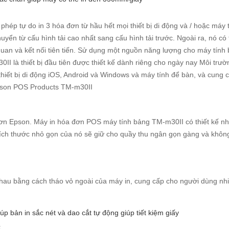
ép tự do in 3 hóa đơn từ hầu hết mọi thiết bị di động và / hoặc máy 
ển từ cấu hình tải cao nhất sang cấu hình tải trước. Ngoài ra, nó có 
uan và kết nối tiên tiến. Sử dụng một nguồn năng lượng cho máy tính
II là thiết bị đầu tiên được thiết kế dành riêng cho ngày nay Môi trư
thiết bị di động iOS, Android và Windows và máy tính để bàn, và cung c
pson POS Products TM-m30II
đơn Epson. Máy in hóa đơn POS máy tính bảng TM-m30II có thiết kế n
ích thước nhỏ gọn của nó sẽ giữ cho quầy thu ngân gọn gàng và khôn
nhau bằng cách tháo vỏ ngoài của máy in, cung cấp cho người dùng nh
úp bản in sắc nét và dao cắt tự động giúp tiết kiệm giấy
t