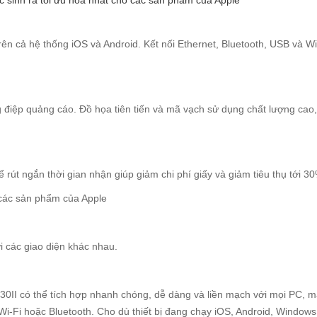
sinh ra tối ưu hóa nhất cho các sản phẩm của Apple
 trên cả hệ thống iOS và Android. Kết nối Ethernet, Bluetooth, USB và W
g điệp quảng cáo. Đồ họa tiên tiến và mã vạch sử dụng chất lượng cao,
 rút ngắn thời gian nhận giúp giảm chi phí giấy và giảm tiêu thụ tới 3
 các sản phẩm của Apple
i các giao diện khác nhau.
0II có thể tích hợp nhanh chóng, dễ dàng và liền mạch với mọi PC, m
n Wi-Fi hoặc Bluetooth. Cho dù thiết bị đang chạy iOS, Android, Window