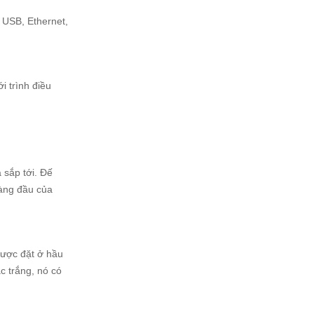
 USB, Ethernet,
i trình điều
 sắp tới. Đế
hàng đầu của
được đặt ở hầu
c trắng, nó có