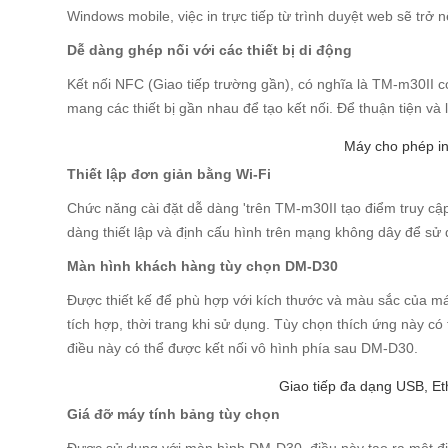
Windows mobile, việc in trực tiếp từ trình duyệt web sẽ trở 
Dễ dàng ghép nối với các thiết bị di động
Kết nối NFC (Giao tiếp trường gần), có nghĩa là TM-m30II c
mang các thiết bị gần nhau để tạo kết nối. Để thuận tiện và
Máy cho phép in
Thiết lập đơn giản bằng Wi-Fi
Chức năng cài đặt dễ dàng 'trên TM-m30II tạo điểm truy cập đ
dàng thiết lập và định cấu hình trên mạng không dây để sử
Màn hình khách hàng tùy chọn DM-D30
Được thiết kế để phù hợp với kích thước và màu sắc của 
tích hợp, thời trang khi sử dụng. Tùy chọn thích ứng này c
điều này có thể được kết nối vô hình phía sau DM-D30.
Giao tiếp đa dạng USB, Et
Giá đỡ máy tính bảng tùy chọn