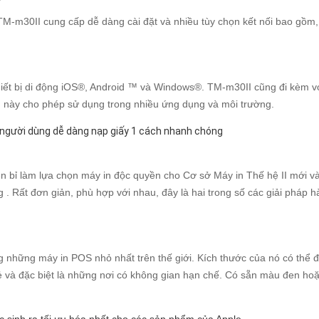
M-m30II cung cấp dễ dàng cài đặt và nhiều tùy chọn kết nối bao gồm,
iết bị di động iOS®, Android ™ và Windows®. TM-m30II cũng đi kèm vớ
ều này cho phép sử dụng trong nhiều ứng dụng và môi trường.
 người dùng dễ dàng nạp giấy 1 cách nhanh chóng
 bỉ làm lựa chọn máy in độc quyền cho Cơ sở Máy in Thế hệ II mới và
ng . Rất đơn giản, phù hợp với nhau, đây là hai trong số các giải pháp 
g những máy in POS nhỏ nhất trên thế giới. Kích thước của nó có thể 
ẻ và đặc biệt là những nơi có không gian hạn chế. Có sẵn màu đen hoặ