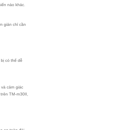
hiển nào khác.
n giản chỉ cần
 bị có thể dễ
 và cảm giác
i trên TM-m30II,