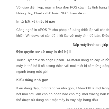
Với giao diện kép, máy in hóa đơn POS của máy tính bảng T
không dây, Bluetooth® hoặc NFC chạm để in.
In từ bất kỳ thiết bị nào
Công nghệ in ePOS ™ cho phép dễ dàng thiết lập với các th
khiển Windows có sẵn để thiết lập với máy tính để bàn. Đi
Nắp máy linh hoạt giúp
Độc quyền cơ sở máy in thế hệ II
Touch Dynamic đã chọn Epson TM-m30II đáng tin cậy và bền
máy in thế hệ II sẽ tương thích với mọi thiết bị cảm ứng độ
ngành trong một gói.
Kiểu dáng nhỏ gọn
Kiểu dáng đẹp, thời trang và nhỏ gọn, TM-m30II là một tron
hết mọi nơi, làm cho nó hoàn hảo cho mọi môi trường bán l
thể được sử dụng như một máy in truy cập hàng đầu.