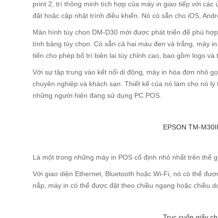
print 2, trí thông minh tích hợp của máy in giao tiếp với cá
đặt hoặc cập nhật trình điều khiển. Nó có sẵn cho iOS, An
Màn hình tùy chọn DM-D30 mới được phát triển để phù hợp 
tính bảng tùy chọn. Có sẵn cả hai màu đen và trắng, máy in 
tiến cho phép bố trí biên lai tùy chỉnh cao, bao gồm logo v
Với sự tập trung vào kết nối di động, máy in hóa đơn nhỏ 
chuyên nghiệp và khách sạn. Thiết kế của nó làm cho nó 
những người hiện đang sử dụng PC POS.
EPSON TM-M30II đ
Là một trong những máy in POS cố định nhỏ nhất trên thế gi
Với giao diện Ethernet, Bluetooth hoặc Wi-Fi, nó có thể đư
nắp, máy in có thể được đặt theo chiều ngang hoặc chiều dọc
Trục cuốn giấy c