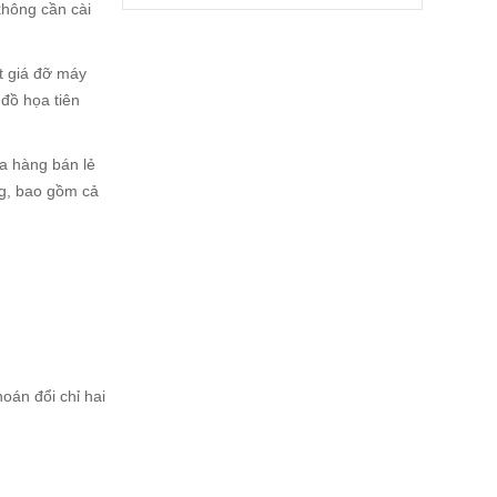
 không cần cài
t giá đỡ máy
 đồ họa tiên
ửa hàng bán lẻ
ng, bao gồm cả
oán đổi chỉ hai