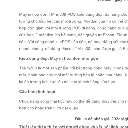
Máy in hóa đơn TM-m30II POS kiểu dáng đẹp, đa năng cho ph
tưởng cho hầu hết các môi trường, Mô-đun của nó có thể chuy
hợp đơn giản với môi trường POS di động, chức năng trực q
của bạn "" một tiện ích bổ sung, độc quyền từ Epson. TM-m30
tiến. Với công nghệ in ePOS tiên tiến, nó hoạt động với các 
nhanh chóng, dễ dàng. Epson TM-m30II còn được gọi là E
Kiểu dáng đẹp, Máy in hóa đơn nhỏ gọn
TM-m30II là một sản phẩm nổi bật trong dòng máy in hóa 
mắt, hoàn hảo cho mọi môi trường bán lẻ hoặc nhà hàng. K
lại ấn tượng tích cực lâu dài cho khách hàng của bạn.
Cấu hình linh hoạt
Chức năng công thái học này có thể dễ dàng thay thế cho 
hơn cho hoặc trên vị trí đặt quầy.
Đầu in độ phân giải 203dpi gi
Thiết lập thân thiện với người dùng và kết nối linh hoạ