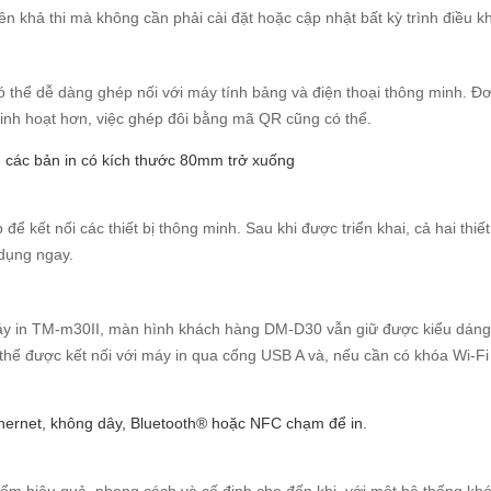
nên khả thi mà không cần phải cài đặt hoặc cập nhật bất kỳ trình điều k
ó thể dễ dàng ghép nối với máy tính bảng và điện thoại thông minh. Đơ
 linh hoạt hơn, việc ghép đôi bằng mã QR cũng có thể.
 các bản in có kích thước 80mm trở xuống
ể kết nối các thiết bị thông minh. Sau khi được triển khai, cả hai thiết
 dụng ngay.
máy in TM-m30II, màn hình khách hàng DM-D30 vẫn giữ được kiểu dáng
ó thể được kết nối với máy in qua cổng USB A và, nếu cần có khóa Wi-F
hernet, không dây, Bluetooth® hoặc NFC chạm để in.