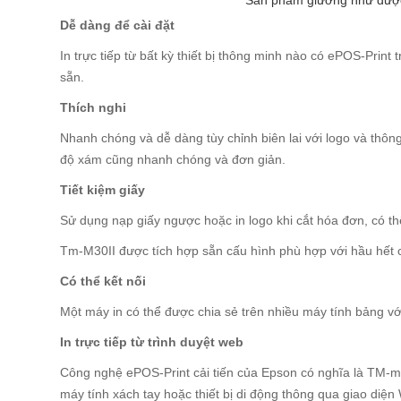
Sản phẩm giường như được 
Dễ dàng để cài đặt
In trực tiếp từ bất kỳ thiết bị thông minh nào có ePOS-Print
sẵn.
Thích nghi
Nhanh chóng và dễ dàng tùy chỉnh biên lai với logo và thôn
độ xám cũng nhanh chóng và đơn giản.
Tiết kiệm giấy
Sử dụng nạp giấy ngược hoặc in logo khi cắt hóa đơn, có thể
Tm-M30II được tích hợp sẵn cấu hình phù hợp với hầu hết
Có thể kết nối
Một máy in có thể được chia sẻ trên nhiều máy tính bảng vớ
In trực tiếp từ trình duyệt web
Công nghệ ePOS-Print cải tiến của Epson có nghĩa là TM-m3
máy tính xách tay hoặc thiết bị di động thông qua giao diệ