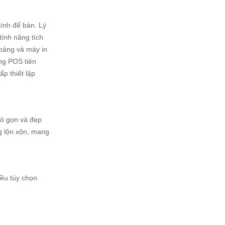
tính để bàn. Lý
tính năng tích
 bảng và máy in
ờng POS tiên
ấp thiết lập
hỏ gọn và đẹp
g lộn xộn, mang
iều tùy chọn