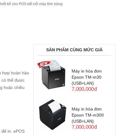
hiết kế cho POS kết nối máy tính bảng
SẢN PHẨM CÙNG MỨC GIÁ
Máy in hóa đơn
hù hợp hoàn hảo
Epson TM-m30
ó có thể được
(USB+LAN)
ng hoặc chiều
7,000,000
đ
Máy in hóa đơn
Epson TM-m30II
(USB+LAN)
7,000,000
đ
i để in. ePOS