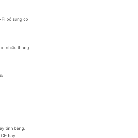
i-Fi bổ sung có
 in nhiều thang
0%.
áy tính bảng,
s CE hay