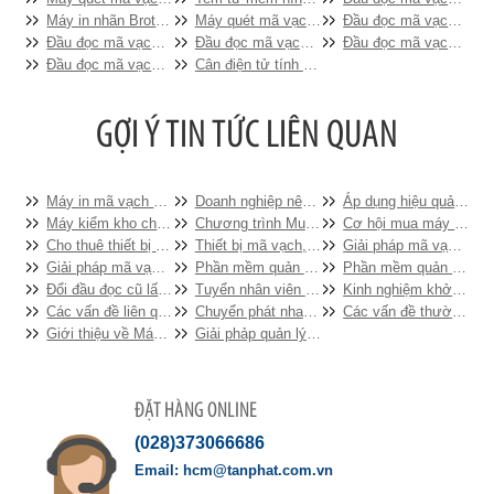
Máy in nhãn Brother PT-E550WVP
Máy quét mã vạch Datalogic Magellan™ 800i (1D)
Đầu đọc mã vạch Zebex Z-3220
Đầu đọc mã vạch Không dây Zebex Z 3191 BT
Đầu đọc mã vạch Zebex Z-3190
Đầu đọc mã vạch INTERMEC SR30
Đầu đọc mã vạch Không dây Symbol LS4278
Cân điện tử tính tiền Topcash AL-S31
Máy in mã vạch Datamax I4212 – Sự lựa chọn hoàn hảo cho siêu thị, DN sản xuất
Doanh nghiệp nên dùng máy chấm công vân tay nào là tốt
Áp dụng hiệu quả mã số mã vạch trong quản lý siêu thị
Máy kiểm kho chuyên dụng chất lượng nhất MOTOROLA MC2180
Chương trình Mua hàng giá rẻ được tặng thẻ mua hàng
Cơ hội mua máy in mã vạch giá ưu đãi cho cửa hàng, siêu thị, khu công nghiệp
Cho thuê thiết bị kiểm kho tự động
Thiết bị mã vạch, giải pháp tổng thể cho mọi loại hình doanh nghiệp
Giải pháp mã vạch cho sản xuất
Giải pháp mã vạch tối ưu cho nghành vận tải hàng hóa và hậu cần
Phần mềm quản lý bán hàng bằng mã vạch
Phần mềm quản lý cửa hàng đồ chơi tích hợp công nghệ mã số mã vạch
Đổi đầu đọc cũ lấy đầu đọc mã vạch mới
Tuyển nhân viên KD thị trường, marketing
Kinh nghiệm khởi nghiệp cho mô hình Cửa hàng tiện lợi
Các vấn đề liên quan đến ruy băng cho máy in hóa đơn EPSON
Chuyển phát nhanh nên dùng máy tít nào
Các vấn đề thường gặp đối với máy kiểm kho CipherLab
Giới thiệu về Máy quét mã vạch
Giải phảp quản lý bán hàng chuyên nghiệp dành cho lĩnh vực Nhà hàng, khách sạn, Bar, Cafe và Cửa hàng thức ăn nhanh.
ĐẶT HÀNG ONLINE
(028)373066686
hcm@tanphat.com.vn