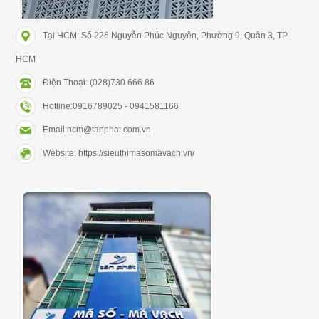
Tại HCM: Số 226 Nguyễn Phúc Nguyên, Phường 9, Quận 3, TP
HCM
Điện Thoại: (028)730 666 86
Hotline:0916789025 - 0941581166
Email:hcm@tanphat.com.vn
Website: https://sieuthimasomavach.vn/