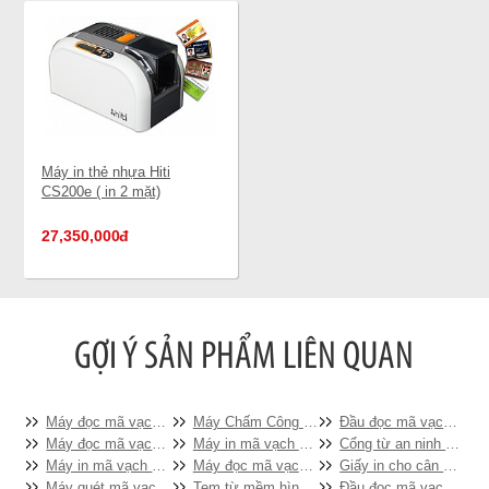
Máy in thẻ nhựa Hiti
CS200e ( in 2 mặt)
27,350,000
đ
Máy đọc mã vạch Zebra LS2208
Máy Chấm Công RONALD JACK F19 (vân tay, thẻ từ, kiểm soát cửa)
Đầu đọc mã vạch cầm tay DATALOGIC QSImager QD2130
Máy đọc mã vạch không dây MT2000
Máy in mã vạch TOSHIBA B-SX5T-TS22
Cổng từ an ninh siêu thị Eguard EG-3368W
Máy in mã vạch Printronix T5000r
Máy đọc mã vạch Zebex Z3100 ( không chân đế)
Giấy in cho cân điện tử in tem (58x40)
Máy quét mã vạch Datalogic Magellan 800i(2D)
Tem từ mềm hình vuông
Đầu đọc mã vạch để bàn Datalogic MAGELLAN 2200VS