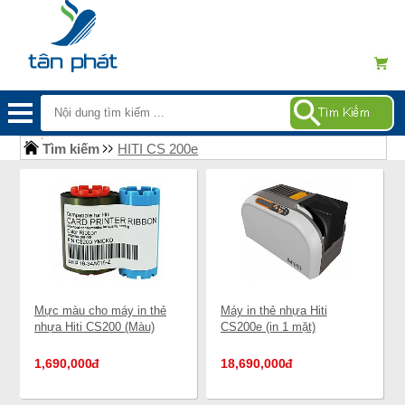
Tìm kiếm
HITI CS 200e
Mực màu cho máy in thẻ
Máy in thẻ nhựa Hiti
nhựa Hiti CS200 (Màu)
CS200e (in 1 mặt)
1,690,000
đ
18,690,000
đ