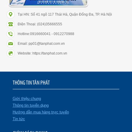
Tại HN: Số 41 ngõ 117 Thái Hà, Quận Đống Đa, TP. Hà Nội
Điện Thoại: (024)35666555
Hotline:0916660041 - 0912270988
Email: pp01@tanphat.com.vn
Website: https://tanphat.com.vn
THÔNG TIN TÂN PHÁT
Giới thiệu chung
Thông tin tuyển dụng
Hướng dẫn mua hàng trực tuyến
Tin tức