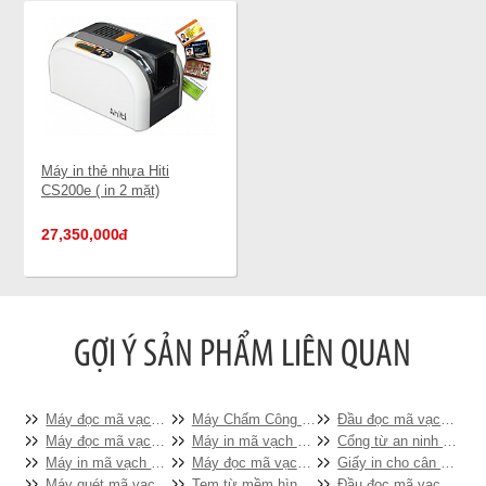
Máy in thẻ nhựa Hiti
CS200e ( in 2 mặt)
27,350,000
đ
Máy đọc mã vạch Zebra LS2208
Máy Chấm Công RONALD JACK F19 (vân tay, thẻ từ, kiểm soát cửa)
Đầu đọc mã vạch cầm tay DATALOGIC QSImager QD2130
Máy đọc mã vạch không dây MT2000
Máy in mã vạch TOSHIBA B-SX5T-TS22
Cổng từ an ninh siêu thị Eguard EG-3368W
Máy in mã vạch Printronix T5000r
Máy đọc mã vạch Zebex Z3100 ( không chân đế)
Giấy in cho cân điện tử in tem (58x40)
Máy quét mã vạch Datalogic Magellan 800i(2D)
Tem từ mềm hình vuông
Đầu đọc mã vạch để bàn Datalogic MAGELLAN 2200VS