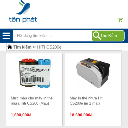
Tìm kiếm
HITI CS200e
Mực màu cho máy in thẻ
Máy in thẻ nhựa Hiti
nhựa Hiti CS200 (Màu)
CS200e (in 1 mặt)
1,690,000
đ
18,690,000
đ