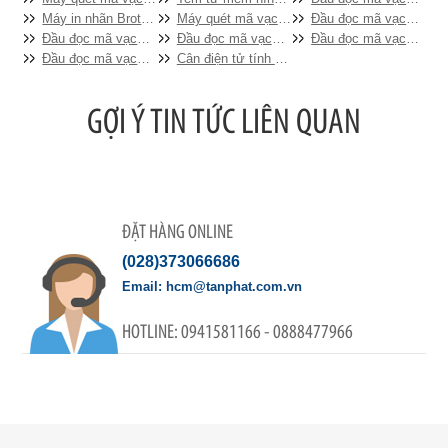
Máy in nhãn Brother PT-E550WVP
Máy quét mã vạch Datalogic Magellan™ 800i (1D)
Đầu đọc mã vạch Zebex Z-3220
Đầu đọc mã vạch Không dây Zebex Z 3191 BT
Đầu đọc mã vạch Zebex Z-3190
Đầu đọc mã vạch INTERMEC SR30
Đầu đọc mã vạch Không dây Symbol LS4278
Cân điện tử tính tiền Topcash AL-S31
ĐẶT HÀNG ONLINE
(028)373066686
hcm@tanphat.com.vn
0941581166 - 0888477966