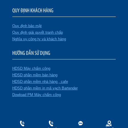
QUY ĐỊNH KHÁCH HÀNG
Quy định bảo mật
Quy định giải quyết tranh chấp
Nghĩa vụ công ty và khách hàng
HƯỚNG DẪN SỬ DỤNG
HDSD Máy chấm công
HDSD phần mềm bán hàng
HDSD phần mềm nhà hàng , cafe
HDSD phần mềm in mã vạch Bartender
Dowload PM Máy chấm công
CÔNG TY TNHH TMDV và PTTT TÂN PHÁT
GPKD số: 0102003818 do Sở KH & ĐT Thành