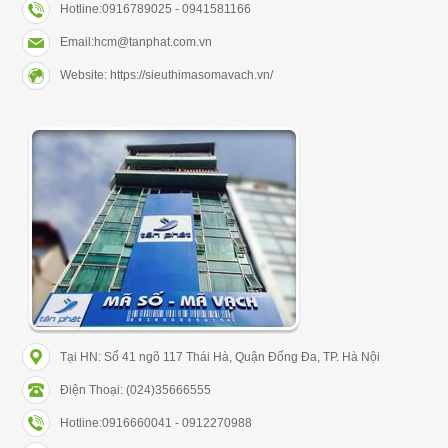
Hotline:0916789025 - 0941581166
Email:hcm@tanphat.com.vn
Website: https://sieuthimasomavach.vn/
Tại HN: Số 41 ngõ 117 Thái Hà, Quận Đống Đa, TP. Hà Nội
Điện Thoại: (024)35666555
Hotline:0916660041 - 0912270988