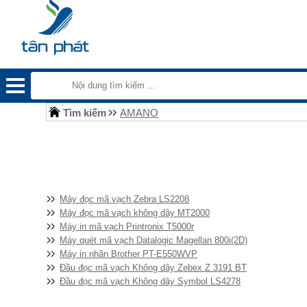
Tìm kiếm
AMANO
Máy đọc mã vạch Zebra LS2208
Máy đọc mã vạch không dây MT2000
Máy in mã vạch Printronix T5000r
Máy quét mã vạch Datalogic Magellan 800i(2D)
Máy in nhãn Brother PT-E550WVP
Đầu đọc mã vạch Không dây Zebex Z 3191 BT
Đầu đọc mã vạch Không dây Symbol LS4278