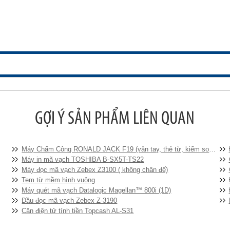
Máy Chấm Công RONALD JACK F19 (vân tay, thẻ từ, kiểm soát cửa)
Máy in mã vạch TOSHIBA B-SX5T-TS22
Máy đọc mã vạch Zebex Z3100 ( không chân đế)
Tem từ mềm hình vuông
Máy quét mã vạch Datalogic Magellan™ 800i (1D)
Đầu đọc mã vạch Zebex Z-3190
Cân điện tử tính tiền Topcash AL-S31