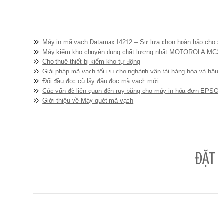
Máy in mã vạch Datamax I4212 – Sự lựa chọn hoàn hảo cho siêu thị, DN sản xu
Máy kiểm kho chuyên dụng chất lượng nhất MOTOROLA MC218
Cho thuê thiết bị kiểm kho tự động
Giải pháp mã vạch tối ưu cho nghành vận tải hàng hóa và hậu cầ
Đổi đầu đọc cũ lấy đầu đọc mã vạch mới
Các vấn đề liên quan đến ruy băng cho máy in hóa đơn EPS
Giới thiệu về Máy quét mã vạch
ĐẶT