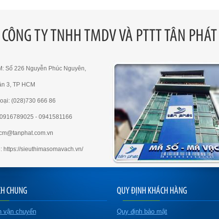
CÔNG TY TNHH TMDV VÀ PTTT TÂN PHÁT
M: Số 226 Nguyễn Phúc Nguyên,
ận 3, TP HCM
oại: (028)730 666 86
e:0916789025 - 0941581166
hcm@tanphat.com.vn
: https://sieuthimasomavach.vn/
CH CHUNG
QUY ĐỊNH KHÁCH HÀNG
h vận chuyển
Quy định bảo mật