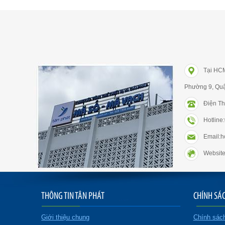
Tại HC
Phường 9, Qu
Điện Th
Hotlin
Email:
Website
THÔNG TIN TÂN PHÁT
CHÍNH SÁ
Giới thiệu chung
Chính sác