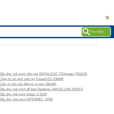
Đầu đọc mã vạch cầm tay DATALOGIC QSImager QD2130
Cổng từ an ninh siêu thị Eguard EG-3368W
Giấy in cho cân điện tử in tem (58x40)
Đầu đọc mã vạch để bàn Datalogic MAGELLAN 2200VS
Đầu đọc mã vạch Zebex Z-3220
Đầu đọc mã vạch INTERMEC SR30