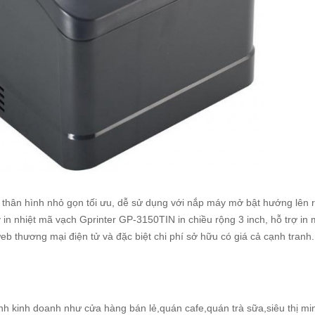
 thân hình nhỏ gọn tối ưu, dễ sử dụng với nắp máy mở bật hướng lên 
 in nhiệt mã vạch Gprinter GP-3150TIN in chiều rộng 3 inch, hỗ trợ in
b thương mại điện tử và đặc biệt chi phí sở hữu có giá cả cạnh tranh.
 kinh doanh như cửa hàng bán lẻ,quán cafe,quán trà sữa,siêu thị m