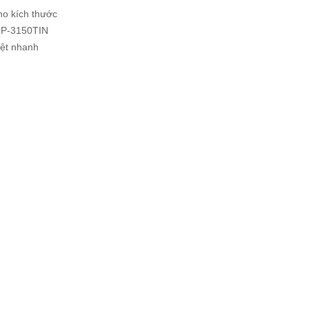
ho kích thước
 GP-3150TIN
iệt nhanh