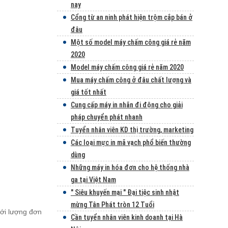
nay
Cổng từ an ninh phát hiện trộm cắp bán ở
đâu
Một số model máy chấm công giá rẻ năm
2020
Model máy chấm công giá rẻ năm 2020
Mua máy chấm công ở đâu chất lượng và
giá tốt nhất
Cung cấp máy in nhãn đi động cho giải
pháp chuyển phát nhanh
Tuyển nhân viên KD thị trường, marketing
Các loại mực in mã vạch phổ biến thường
dùng
Những máy in hóa đơn cho hệ thống nhà
ga tại Việt Nam
" Siêu khuyến mại " Đại tiệc sinh nhật
mừng Tân Phát tròn 12 Tuổi
với lượng đơn
Cần tuyển nhân viên kinh doanh tại Hà