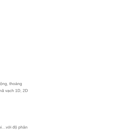
rộng, thoáng
 mã vạch 1D, 2D
ini…với độ phân