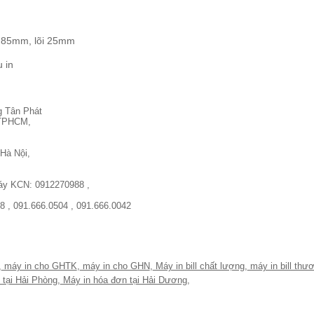
 85mm, lõi 25mm
 in
g Tân Phát
, TPHCM,
Hà Nội,
máy KCN: 0912270988 ,
8 , 091.666.0504 , 091.666.0042
,
máy in cho GHTK
,
máy in cho GHN
,
Máy in bill chất lượng
,
máy in bill thư
 tại Hải Phòng
,
Máy in hóa đơn tại Hải Dương
,