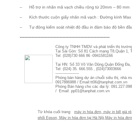
– Hỗ trợ in nhãn mã vạch chiều rộng từ 20mm – 80 mm
– Kích thước cuộn giấy nhãn mã vạch : Đường kính Max
– Tự động kiểm soát nhiệt độ đầu in đảm bảo độ bền đầu
-------------------------------------------------------------
Công ty TNHH TMDV và phát triển thị trườn
Tại Sài Gòn: Số 81 Cách mạng T8,Quận 1
Tel: (028)730 666 86 -0941581166
Tại HN: Số 33 Võ Văn Dũng,Quận Đống Đa, 
Tel: (024) 35. 666.555 , (024)73003666
--------------------
Phòng bán hàng dự án chuỗi siêu thị, nhà 
0917886988 / Email:tt06@tanphat.com.vn
Phòng Bán hàng cho các đại lý: 091.227.098
/ Email: pp01@tanphat.com.vn
máy in hóa đơn
,
máy in bill giá rẻ
phối Epson
,
Máy in hóa đơn tại Hà Nội
,
Máy in hóa đơn