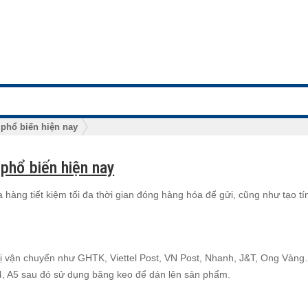
phổ biến hiện nay
phổ biến hiện nay
hàng tiết kiệm tối đa thời gian đóng hàng hóa để gửi, cũng như tạo t
ị vận chuyển như GHTK, Viettel Post, VN Post, Nhanh, J&T, Ong Vàn
A4, A5 sau đó sử dụng băng keo để dán lên sản phẩm.