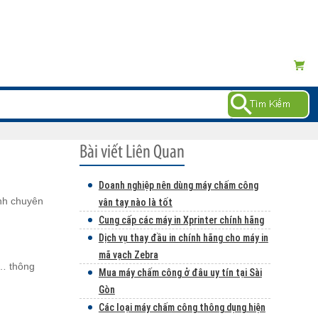
Doanh nghiệp nên dùng máy chấm công
ính chuyên
vân tay nào là tốt
Cung cấp các máy in Xprinter chính hãng
Dịch vụ thay đầu in chính hãng cho máy in
mã vạch Zebra
g… thông
Mua máy chấm công ở đâu uy tín tại Sài
Gòn
Các loại máy chấm công thông dụng hiện