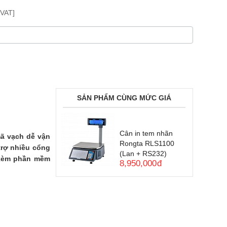
VAT]
SẢN PHẨM CÙNG MỨC GIÁ
Cân in tem nhãn
mã vạch dễ vận
Rongta RLS1100
trợ nhiều cổng
(Lan + RS232)
 kèm phần mềm
8,950,000
đ