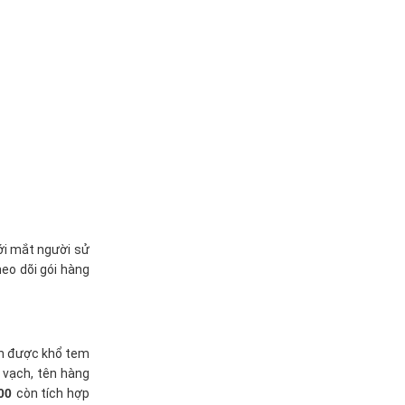
với mắt người sử
heo dõi gói hàng
 in được khổ tem
 vạch, tên hàng
000
còn tích hợp