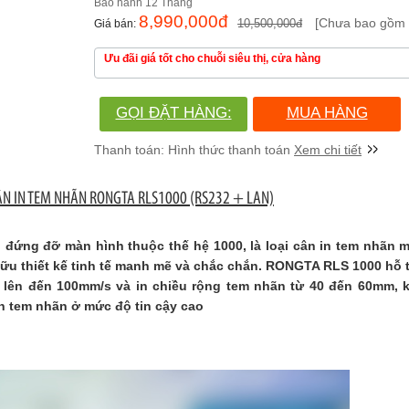
12 Tháng
8,990,000
đ
[Chưa bao gồm 
10,500,000
đ
Ưu đãi giá tốt cho chuỗi siêu thị, cửa hàng
GỌI ĐẶT HÀNG:
MUA HÀNG
(028)730.666.86
Xem chi tiết
ÂN IN TEM NHÃN RONGTA RLS1000 (RS232 + LAN)
 đứng đỡ màn hình thuộc thế hệ 1000, là loại cân in tem nhãn 
ữu thiết kế tinh tế manh mẽ và chắc chắn. RONGTA RLS 1000 hỗ 
h lên đến 100mm/s và in chiều rộng tem nhãn từ 40 đến 60mm,
 in tem nhãn ở mức độ tin cậy cao