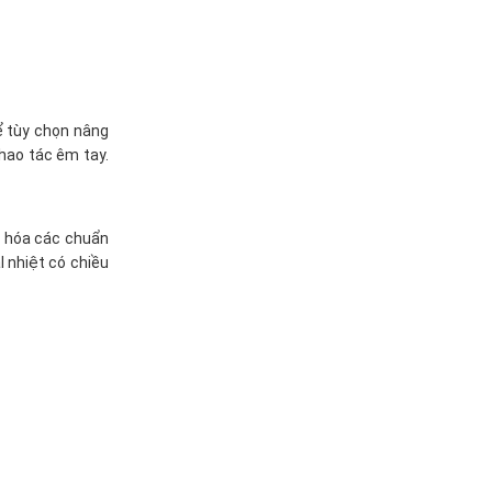
ể tùy chọn nâng
hao tác êm tay.
ã hóa các chuẩn
 nhiệt có chiều