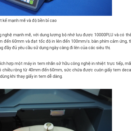
t kế mạnh mẽ và độ bền bỉ cao
 nghệ mạnh mẽ, với dung lượng bộ nhớ lưu được 10000PLU và có th
0mm đến 60mm và đạt tốc độ in lên đến 100mm/s. bàn phím cảm ứng, t
g đầy đủ yêu cầu sử dụng ngày càng đi lên của các siêu thị.
tích hợp một máy in tem nhãn sở hữu công nghệ in nhiệt trực tiếp, m
có chiều rộng từ 40mm đến 60mm, sức chứa được cuộn giấy tem decal
dùng khi thay giấy in tem dễ dàng.