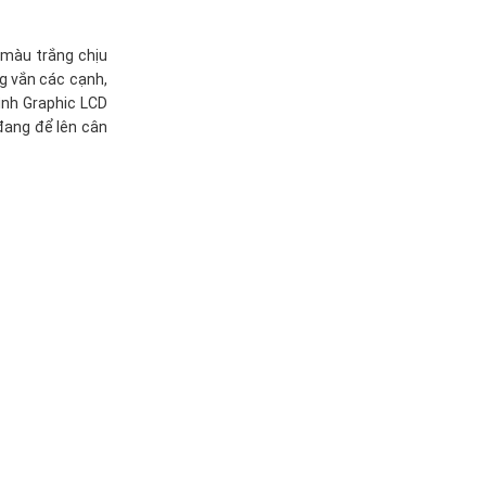
 màu trắng chịu
g vắn các cạnh,
nh Graphic LCD
đang để lên cân