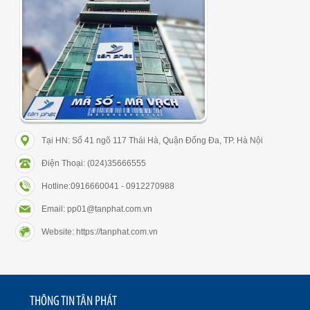
Tại HN: Số 41 ngõ 117 Thái Hà, Quận Đống Đa, TP. Hà Nội
Điện Thoại: (024)35666555
Hotline:0916660041 - 0912270988
Email: pp01@tanphat.com.vn
Website: https://tanphat.com.vn
THÔNG TIN TÂN PHÁT