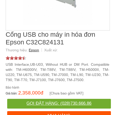
Cổng USB cho máy in hóa đơn
Epson C32C824131
Epson
USB Interface,UB-U03, Without HUB or DM Port. Compatible
with: TM-H6000IV, TM-T88V, TM-T88IV, TM-H5000II, TM-
U220, TM-U675, TM-U590, TM-J7000, TM-L90, TM-U230, TM-
T90, TM-T70, TM-J7100, TM-J7600, TM-J7500.
2,358,000
đ
[Chưa bao gồm VAT]
GỌI ĐẶT HÀNG: (028)730.666.86