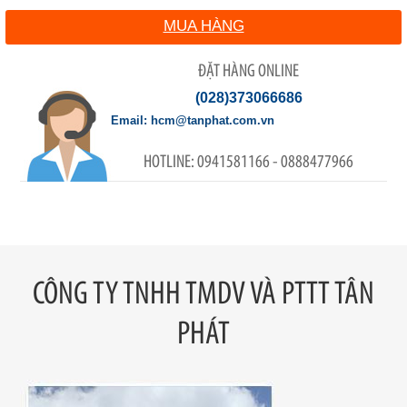
MUA HÀNG
ĐẶT HÀNG ONLINE
(028)373066686
hcm@tanphat.com.vn
0941581166 - 0888477966
CÔNG TY TNHH TMDV VÀ PTTT TÂN
PHÁT