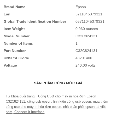
Brand Name
Epson
Ean
5711045379321
Global Trade Identification Number
05711045379321
Item Weight
0.960 ounces
Model Number
C32C824131
Number of Items
1
Part Number
C32C824131
UNSPSC Code
43201400
Voltage
240.00 volts
SẢN PHẨM CÙNG MỨC GIÁ
Cổng USB cho máy in hóa đơn Epson
C32C824131
,
cổng usb epson
,
linh kiện cổng usb epson
,
mua thêm
cổng usb cho máy in hóa đơn epson
,
nhà phân phối epson tại việt
nam
,
Connect-It Interface
,