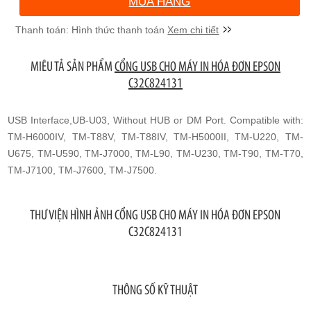
MUA HÀNG
Xem chi tiết
MIÊU TẢ SẢN PHẨM
CỔNG USB CHO MÁY IN HÓA ĐƠN EPSON
C32C824131
USB Interface,UB-U03, Without HUB or DM Port. Compatible with:
TM-H6000IV, TM-T88V, TM-T88IV, TM-H5000II, TM-U220, TM-
U675, TM-U590, TM-J7000, TM-L90, TM-U230, TM-T90, TM-T70,
TM-J7100, TM-J7600, TM-J7500.
THƯ VIỆN HÌNH ẢNH CỔNG USB CHO MÁY IN HÓA ĐƠN EPSON
C32C824131
THÔNG SỐ KỸ THUẬT