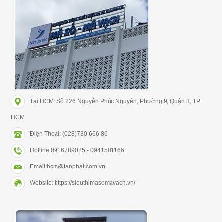
Tại HCM: Số 226 Nguyễn Phúc Nguyên, Phường 9, Quận 3, TP
HCM
Điện Thoại: (028)730 666 86
Hotline:0916789025 - 0941581166
Email:hcm@tanphat.com.vn
Website: https://sieuthimasomavach.vn/