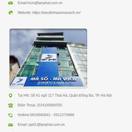
Email:hcm@tanphat.com.vn
Website: https://sieuthimasomavach.vn/
Tại HN: Số 41 ngõ 117 Thái Hà, Quận Đống Đa, TP. Hà Nội
Điện Thoại: (024)35666555
Hotline:0916660041 - 0912270988
Email: pp01@tanphat.com.vn