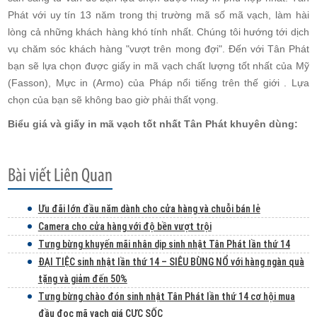
Phát với uy tín 13 năm trong thị trường mã số mã vạch, làm hài
lòng cả những khách hàng khó tính nhất. Chúng tôi hướng tới dịch
vụ chăm sóc khách hàng "vượt trên mong đợi". Đến với Tân Phát
bạn sẽ lựa chọn được giấy in mã vạch chất lượng tốt nhất của Mỹ
(Fasson), Mực in (Armo) của Pháp nổi tiếng trên thế giới . Lựa
chọn của bạn sẽ không bao giờ phải thất vọng.
Biểu giá và giấy in mã vạch tốt nhất Tân Phát khuyên dùng:
Ưu đãi lớn đầu năm dành cho cửa hàng và chuỗi bán lẻ
Camera cho cửa hàng với độ bền vượt trội
Tưng bừng khuyến mãi nhân dịp sinh nhật Tân Phát lần thứ 14
ĐẠI TIỆC sinh nhật lần thứ 14 – SIÊU BÙNG NỔ với hàng ngàn quà
tặng và giảm đến 50%
Tưng bừng chào đón sinh nhật Tân Phát lần thứ 14 cơ hội mua
đầu đọc mã vạch giá CỰC SỐC