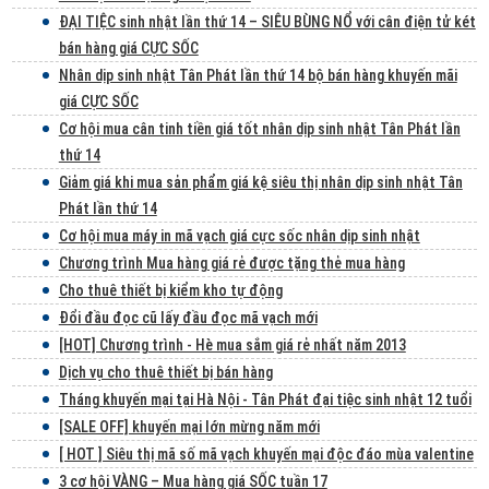
ĐẠI TIỆC sinh nhật lần thứ 14 – SIÊU BÙNG NỔ với cân điện tử két
bán hàng giá CỰC SỐC
Nhân dịp sinh nhật Tân Phát lần thứ 14 bộ bán hàng khuyến mãi
giá CỰC SỐC
Cơ hội mua cân tinh tiền giá tốt nhân dịp sinh nhật Tân Phát lần
thứ 14
Giảm giá khi mua sản phẩm giá kệ siêu thị nhân dịp sinh nhật Tân
Phát lần thứ 14
Cơ hội mua máy in mã vạch giá cực sốc nhân dịp sinh nhật
Chương trình Mua hàng giá rẻ được tặng thẻ mua hàng
Cho thuê thiết bị kiểm kho tự động
Đổi đầu đọc cũ lấy đầu đọc mã vạch mới
[HOT] Chương trình - Hè mua sắm giá rẻ nhất năm 2013
Dịch vụ cho thuê thiết bị bán hàng
Tháng khuyến mại tại Hà Nội - Tân Phát đại tiệc sinh nhật 12 tuổi
[SALE OFF] khuyến mại lớn mừng năm mới
[ HOT ] Siêu thị mã số mã vạch khuyến mại độc đáo mùa valentine
3 cơ hội VÀNG – Mua hàng giá SỐC tuần 17