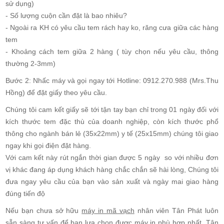
sử dụng)
- Số lượng cuộn cần đặt là bao nhiêu?
- Ngoài ra KH có yêu cầu tem rách hay ko, răng cưa giữa các hàng
tem
- Khoảng cách tem giữa 2 hàng ( tùy chọn nếu yêu cầu, thông
thường 2-3mm)
Bước 2: Nhấc máy và gọi ngay tới Hotline: 0912.270.988 (Mrs.Thu
Hồng) để đặt giấy theo yêu cầu.
Chúng tôi cam kết giấy sẽ tới tận tay bạn chỉ trong 01 ngày đối với
kích thước tem đặc thù của doanh nghiệp, còn kích thước phổ
thông cho ngành bán lẻ (35x22mm) y tế (25x15mm) chúng tôi giao
ngay khi gọi điện đặt hàng.
Với cam kết này rút ngắn thời gian được 5 ngày so với nhiều đơn
vị khác đang áp dụng khách hàng chắc chắn sẽ hài lòng, Chúng tôi
đưa ngay yêu cầu của bạn vào sản xuất và ngày mai giao hàng
đúng tiến độ
Nếu bạn chưa sở hữu
máy in mã vạch
nhân viên Tân Phát luôn
sẵn sàng tư vấn để bạn lựa chọn được máy in phù hợp nhất. Tân