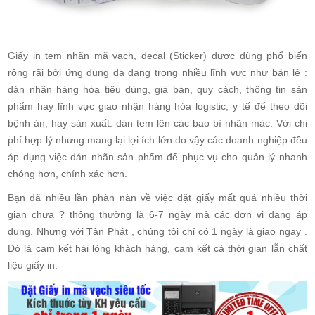
Giấy in tem nhãn mã vạch
, decal (Sticker) được dùng phổ biến
rộng rãi bởi ứng dụng đa dạng trong nhiều lĩnh vực như bán lẻ :
dán nhãn hàng hóa tiêu dùng, giá bán, quy cách, thông tin sản
phẩm hay lĩnh vực giao nhận hàng hóa logistic, y tế để theo dõi
bệnh án, hay sản xuất: dán tem lên các bao bì nhãn mác. Với chi
phí hợp lý nhưng mang lại lợi ích lớn do vậy các doanh nghiệp đều
áp dụng việc dán nhãn sản phẩm để phục vụ cho quản lý nhanh
chóng hơn, chính xác hơn.
Bạn đã nhiều lần phàn nàn về việc đặt giấy mất quá nhiều thời
gian chưa ? thông thường là 6-7 ngày mà các đơn vị đang áp
dụng. Nhưng với Tân Phát , chúng tôi chỉ có 1 ngày là giao ngay .
Đó là cam kết hài lòng khách hàng, cam kết cả thời gian lẫn chất
liệu giấy in.