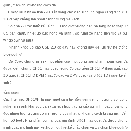
giản , thậm chí ở khoảng cách dài
Tương lai hình vệ tinh - đã sẵn sàng cho việc sử dụng ngày càng tăng của
2D và xếp chồng lên nhau tượng trưng mã vạch
Gồ ghề - được thiết kế để chịu được giọt xuống nền bê tông hoặc thép từ
6,5 bàn chân, nhiệt độ cực nóng và lạnh , độ rung xe nâng liên tục và bụi
windblown và mưa
Nhanh - tốc độ cao USB 2.0 có dây hay không dây để lưu trữ hệ thống
Bluetooth ®
Đã được chứng minh - một phần của một dòng sản phẩm hoàn toàn đã
được kiểm chứng SR61 máy quét , trong đó bao gồm SR61HP (hiệu suất cao
2D quét ) , SR61HD DPM ( mật độ cao và DPM quét ) và SR61 1D ( quét tuyến
tính )
tổng quan
Các Intermec SR61XR là máy quét cầm tay đầu tiên trên thị trường với công
nghệ hình ảnh khu vực gần / xa tích hợp , cung cấp sự linh hoạt chưa từng
đọc nhiều tượng trưng , omni hướng duy nhất, ở khoảng cách từ sáu inch đến
hơn 50 feet . Như phần còn lại của gia đình SR61 máy quét đã được chứng
minh , các mô hình này kết hợp một thiết kế chắc chắn và tùy chọn Bluetooth ®