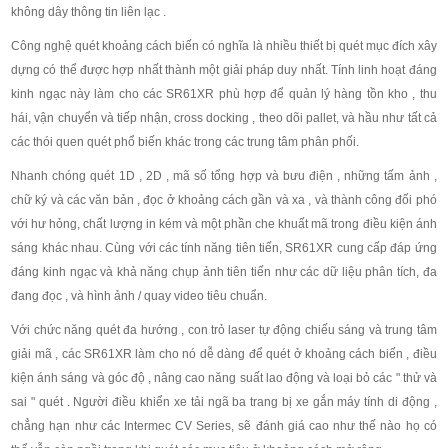
không dây thông tin liên lạc .
Công nghệ quét khoảng cách biến có nghĩa là nhiều thiết bị quét mục đích xây
dựng có thể được hợp nhất thành một giải pháp duy nhất. Tính linh hoạt đáng
kinh ngạc này làm cho các SR61XR phù hợp để quản lý hàng tồn kho , thu
hái, vận chuyển và tiếp nhận, cross docking , theo dõi pallet, và hầu như tất cả
các thói quen quét phổ biến khác trong các trung tâm phân phối.
Nhanh chóng quét 1D , 2D , mã số tổng hợp và bưu điện , những tấm ảnh ,
chữ ký và các văn bản , đọc ở khoảng cách gần và xa , và thành công đối phó
với hư hỏng, chất lượng in kém và một phần che khuất mã trong điều kiện ánh
sáng khác nhau. Cùng với các tính năng tiên tiến, SR61XR cung cấp đáp ứng
đáng kinh ngạc và khả năng chụp ảnh tiên tiến như các dữ liệu phân tích, đa
đang đọc , và hình ảnh / quay video tiêu chuẩn.
Với chức năng quét đa hướng , con trỏ laser tự động chiếu sáng và trung tâm
giải mã , các SR61XR làm cho nó dễ dàng để quét ở khoảng cách biến , điều
kiện ánh sáng và góc độ , nâng cao năng suất lao động và loại bỏ các " thử và
sai " quét . Người điều khiển xe tải ngã ba trang bị xe gắn máy tính di động ,
chẳng hạn như các Intermec CV Series, sẽ đánh giá cao như thế nào họ có