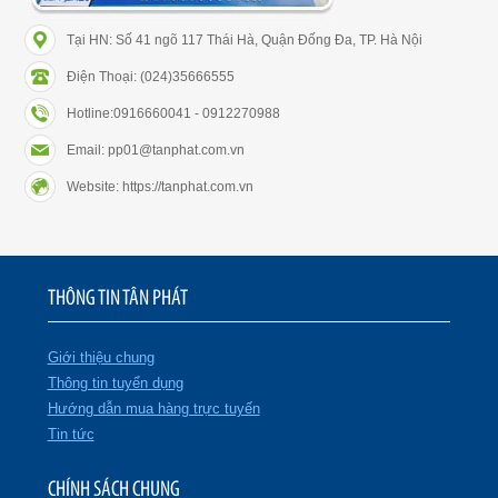
Tại HN: Số 41 ngõ 117 Thái Hà, Quận Đống Đa, TP. Hà Nội
Điện Thoại: (024)35666555
Hotline:0916660041 - 0912270988
Email: pp01@tanphat.com.vn
Website: https://tanphat.com.vn
THÔNG TIN TÂN PHÁT
Giới thiệu chung
Thông tin tuyển dụng
Hướng dẫn mua hàng trực tuyến
Tin tức
CHÍNH SÁCH CHUNG