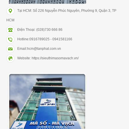
Tại HCM: Số 226 Nguyễn Phúc Nguyên, Phường 9, Quận 3, TP
HCM
Điện Thoại: (028)730 666 86
Hotline:0916789025 - 0941581166
Email:hcm@tanphat.com.vn
Website: https://sieuthimasomavach.vn/