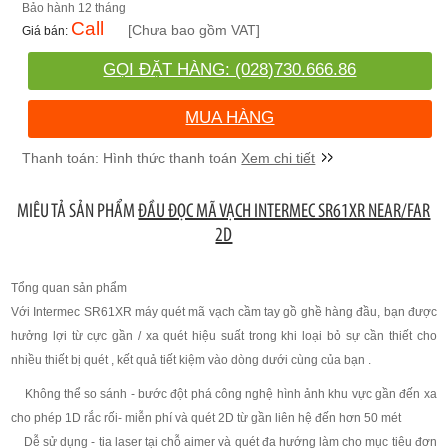
12 tháng
Call
[Chưa bao gồm VAT]
GỌI ĐẶT HÀNG: (028)730.666.86
MUA HÀNG
Xem chi tiết
MIÊU TẢ SẢN PHẨM
ĐẦU ĐỌC MÃ VẠCH INTERMEC SR61XR NEAR/FAR
2D
Tổng quan sản phẩm
Với Intermec SR61XR máy quét mã vạch cầm tay gồ ghề hàng đầu, bạn được
hưởng lợi từ cực gần / xa quét hiệu suất trong khi loại bỏ sự cần thiết cho
nhiều thiết bị quét , kết quả tiết kiệm vào dòng dưới cùng của bạn .
Không thể so sánh - bước đột phá công nghệ hình ảnh khu vực gần đến xa
cho phép 1D rắc rối- miễn phí và quét 2D từ gần liên hệ đến hơn 50 mét
Dễ sử dụng - tia laser tại chỗ aimer và quét đa hướng làm cho mục tiêu đơn