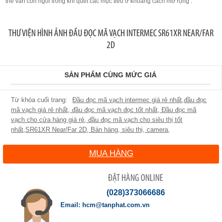
thể vẫn còn ngồi trong khi quét các mục tiêu ở khoảng cách mở rộng .
THƯ VIỆN HÌNH ẢNH ĐẦU ĐỌC MÃ VẠCH INTERMEC SR61XR NEAR/FAR
2D
SẢN PHẨM CÙNG MỨC GIÁ
Đầu đọc mã vạch intermec giá rẻ nhất
,
đầu đọc
mã vạch giá rẻ nhất
,
đầu đọc mã vạch đọc tốt nhất
,
Đầu đọc mã
vạch cho cửa hàng giá rẻ
,
đầu đọc mã vạch cho siêu thị tốt
nhất
,
SR61XR Near/Far 2D
,
Bán hàng
,
siêu thị
,
camera
,
MUA HÀNG
ĐẶT HÀNG ONLINE
(028)373066686
hcm@tanphat.com.vn