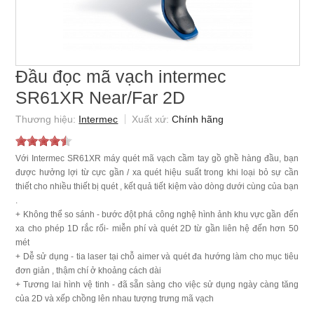
Đầu đọc mã vạch intermec
SR61XR Near/Far 2D
Intermec
Chính hãng
Với Intermec SR61XR máy quét mã vạch cầm tay gồ ghề hàng đầu, bạn
được hưởng lợi từ cực gần / xa quét hiệu suất trong khi loại bỏ sự cần
thiết cho nhiều thiết bị quét , kết quả tiết kiệm vào dòng dưới cùng của bạn
.
+ Không thể so sánh - bước đột phá công nghệ hình ảnh khu vực gần đến
xa cho phép 1D rắc rối- miễn phí và quét 2D từ gần liên hệ đến hơn 50
mét
+ Dễ sử dụng - tia laser tại chỗ aimer và quét đa hướng làm cho mục tiêu
đơn giản , thậm chí ở khoảng cách dài
+ Tương lai hình vệ tinh - đã sẵn sàng cho việc sử dụng ngày càng tăng
của 2D và xếp chồng lên nhau tượng trưng mã vạch