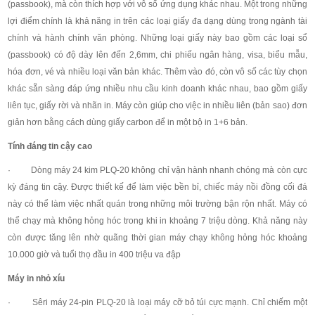
(passbook), mà còn thích hợp với vô số ứng dụng khác nhau. Một trong những
lợi điểm chính là khả năng in trên các loại giấy đa dạng dùng trong ngành tài
chính và hành chính văn phòng. Những loại giấy này bao gồm các loại sổ
(passbook) có độ dày lên đến 2,6mm, chi phiếu ngân hàng, visa, biểu mẫu,
hóa đơn, vé và nhiều loại văn bản khác. Thêm vào đó, còn vô số các tùy chọn
khác sẵn sàng đáp ứng nhiều nhu cầu kinh doanh khác nhau, bao gồm giấy
liên tục, giấy rời và nhãn in. Máy còn giúp cho việc in nhiều liên (bản sao) đơn
giản hơn bằng cách dùng giấy carbon để in một bộ in 1+6 bản.
Tính đáng tin cậy cao
· Dòng máy 24 kim PLQ-20 không chỉ vận hành nhanh chóng mà còn cực
kỳ đáng tin cậy. Được thiết kế để làm việc bền bỉ, chiếc máy nồi đồng cối đá
này có thể làm việc nhất quán trong những môi trường bận rộn nhất. Máy có
thể chạy mà không hỏng hóc trong khi in khoảng 7 triệu dòng. Khả năng này
còn được tăng lên nhờ quãng thời gian máy chạy không hỏng hóc khoảng
10.000 giờ và tuổi thọ đầu in 400 triệu va đập
Máy in nhỏ xíu
· Sêri máy 24-pin PLQ-20 là loại máy cỡ bỏ túi cực mạnh. Chỉ chiếm một