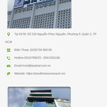
Tại HCM: Số 226 Nguyễn Phúc Nguyên, Phường 9, Quận 3, TP
HCM
Điện Thoại: (028)730 666 86
Hotline:0916789025 - 0941581166
Email:hcm@tanphat.com.vn
Website: https://sieuthimasomavach.vn/