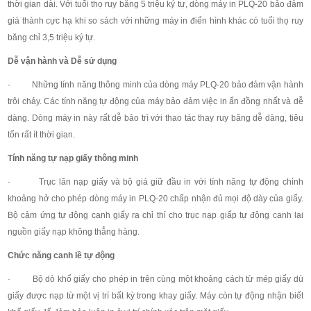
thời gian dài. Với tuổi thọ ruy băng 5 triệu ký tự, dòng máy in PLQ-20 bảo đảm
giá thành cực hạ khi so sách với những máy in điển hình khác có tuổi thọ ruy
băng chỉ 3,5 triệu ký tự.
Dễ vận hành và Dễ sử dụng
· Những tính năng thông minh của dòng máy PLQ-20 bảo đảm vận hành
trôi chảy. Các tính năng tự động của máy bảo đảm việc in ấn đồng nhất và dễ
dàng. Dòng máy in này rất dễ bảo trì với thao tác thay ruy băng dễ dàng, tiêu
tốn rất ít thời gian.
Tính năng tự nạp giấy thông minh
· Trục lăn nạp giấy và bộ giá giữ đầu in với tính năng tự động chỉnh
khoảng hở cho phép dòng máy in PLQ-20 chấp nhận đủ mọi độ dày của giấy.
Bộ cảm ứng tự động canh giấy ra chỉ thỉ cho trục nạp giấp tự động canh lại
nguồn giấy nạp không thẳng hàng.
Chức năng canh lề tự động
· Bộ dò khổ giấy cho phép in trên cùng một khoảng cách từ mép giấy dù
giấy được nạp từ một vị trí bất kỳ trong khay giấy. Máy còn tự động nhận biết