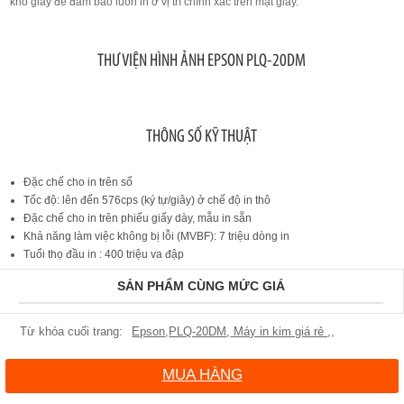
khổ giấy để đảm bảo luôn in ở vị trí chính xác trên mặt giấy.
THƯ VIỆN HÌNH ẢNH EPSON PLQ-20DM
THÔNG SỐ KỸ THUẬT
Đặc chế cho in trên sổ
Tốc độ: lên đến 576cps (ký tự/giây) ở chế độ in thô
Đặc chế cho in trên phiếu giấy dày, mẫu in sẵn
Khả năng làm việc không bị lỗi (MVBF): 7 triệu dòng in
Tuổi thọ đầu in : 400 triệu va đập
SẢN PHẨM CÙNG MỨC GIÁ
Epson
,
PLQ-20DM
,
Máy in kim giá rẻ
,
,
MUA HÀNG