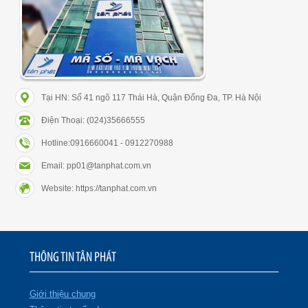
Tại HN: Số 41 ngõ 117 Thái Hà, Quận Đống Đa, TP. Hà Nội
Điện Thoại: (024)35666555
Hotline:0916660041 - 0912270988
Email: pp01@tanphat.com.vn
Website: https://tanphat.com.vn
THÔNG TIN TÂN PHÁT
Giới thiệu chung