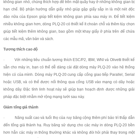
không gian nhỏ, chúng thích hợp để trên mặt quầy hay ở những không gian bị
hạn chế. Bộ phận hướng dẫn giấy nhỏ giúp gập giấy sắp in là một nét độc
đáo nữa của Epson giúp tiết kiệm không gian phía sau máy in. Để tiết kiệm
nhiều không gian hơn, dòng PLQ-20 có thiết kế ít choán chỗ và thêm tùy chọn
giúp tiết kiệm thêm không gian, bao gồm một khay giấy ở phía trên để chứa
các mẫu mã, văn bản và sách.
Tương thích cao độ
· Với những tiêu chuẩn tương thích ESC/P2, IBM, WNI và Olivetti thiết kế
sẵn cho máy in, bạn có thể dễ dàng cài đặt dòng máy PLQ-20 vào hệ thống
hiện có của mình. Dòng máy PLQ-20 cung cấp cổng giao tiếp Parallel, Serial
hoặc USB, và có thể được nối thông qua cổng USB vào mạng có dây hoặc
không dây. Đặc tính linh hoạt này sẽ giúp bạn hoạch định được những giải
pháp đặc biệt nhằm mở rộng mạng lưới sau này.
Giảm tổng giá thành
· Năng suất cao và tuổi thọ của ruy băng cộng thêm phí bảo trì thấp dẫn
đến tổng giá thành hạ. Ruy băng sử dụng cho các máy in dòng PLQ-20 bền
hơn hẳn các máy in thông thường khác và không đòi hỏi phải thay trong một