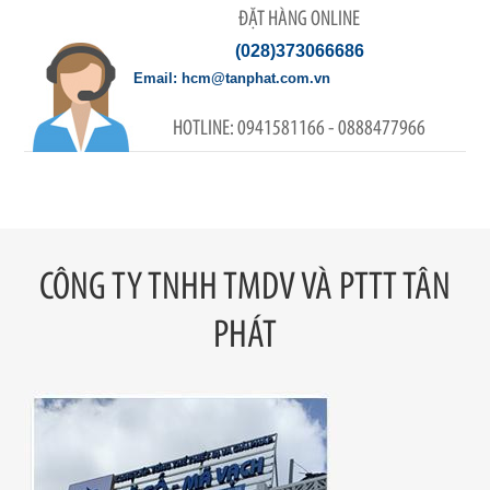
ĐẶT HÀNG ONLINE
(028)373066686
hcm@tanphat.com.vn
0941581166 - 0888477966
CÔNG TY TNHH TMDV VÀ PTTT TÂN
PHÁT