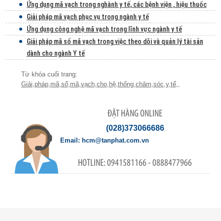
Ứng dụng mã vạch trong nghành y tế, các bệnh viện , hiệu thuốc
Giải pháp mã vạch phục vụ trong ngành y tế
Ứng dụng công nghệ mã vạch trong lĩnh vực ngành y tế
Giải pháp mã số mã vạch trong việc theo dõi và quản lý tài sản
dành cho ngành Y tế
Giải
,
pháp
,
mã
,
số
,
mã
,
vạch
,
cho
,
hệ
,
thống
,
chăm
,
sóc
,
y
,
tế
,
,
ĐẶT HÀNG ONLINE
(028)373066686
hcm@tanphat.com.vn
0941581166 - 0888477966