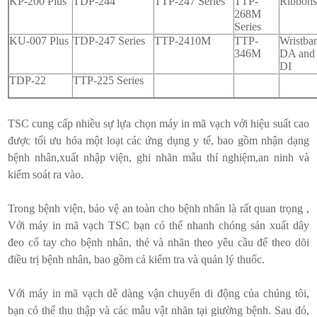
KP-200 Plus
TDP-244
TTP-247 Series
TTP-
Ribbon
268M
Series
KU-007 Plus
TDP-247 Series
TTP-2410M
TTP-
Wristba
346M
DA and
DI
TDP-22
TTP-225 Series
TSC cung cấp nhiều sự lựa chọn máy in mã vạch với hiệu suất cao
được tối ưu hóa một loạt các ứng dụng y tế, bao gồm nhận dạng
bệnh nhân,xuất nhập viện, ghi nhãn mẫu thí nghiệm,an ninh và
kiểm soát ra vào.
Trong bệnh viện, bảo vệ an toàn cho bệnh nhân là rất quan trọng ,
Với máy in mã vạch TSC bạn có thể nhanh chóng sản xuất dây
đeo cổ tay cho bệnh nhân, thẻ và nhãn theo yêu cầu để theo dõi
điều trị bệnh nhân, bao gồm cả kiểm tra và quản lý thuốc.
Với máy in mã vạch dễ dàng vận chuyển di động của chúng tôi,
bạn có thể thu thập và các mẫu vật nhãn tại giường bệnh. Sau đó,