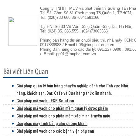
Công ty TNHH TMDV và phát triển thị trường Tân Phá
Tại Sài Gòn: Số 81 Cách mạng T8,Quận 1, TPHCM,
Tel: (028)730 666 86 -0941581166
Tại HN: Số 33 Võ Văn Dũng,Quận Đống Đa, Hà Nội,
Tel: (024) 35. 666.555 , (024)73003666
--------------------
Phòng bán hàng dự án chuỗi siêu thị, nhà máy KCN: 
0917886988 / Email:tt06@tanphat.com.vn
Phòng Bán hàng cho các đại lý: 091.227.0988 , 091.6
/ Email: pp01@tanphat.com.vn
Giải phảp quản lý bán hàng chuyên nghiệp dành cho lĩnh vực Nhà
hàng, khách sạn, Bar, Cafe và Cửa hàng thức ăn nhanh.
Giải pháp mã vạch - F&B Solution
Giải pháp mã vạch cho phần mềm quản lý dược phẩm
Giải pháp mã vạch cho phần mềm xác minh truyền máu
Giải pháp máy tính bảng cho phòng khám
Giải pháp mã vạch cho các bệnh viện phụ sản