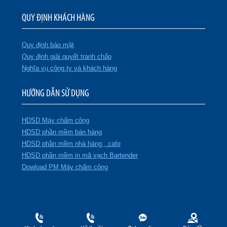
QUY ĐỊNH KHÁCH HÀNG
Quy định bảo mật
Quy định giải quyết tranh chấp
Nghĩa vụ công ty và khách hàng
HƯỚNG DẪN SỬ DỤNG
HDSD Máy chấm công
HDSD phần mềm bán hàng
HDSD phần mềm nhà hàng , cafe
HDSD phần mềm in mã vạch Bartender
Dowload PM Máy chấm công
CÔNG TY TNHH TMDV và PTTT TÂN PHÁT
GPKD số: 0102003818 do Sở KH & ĐT Thành