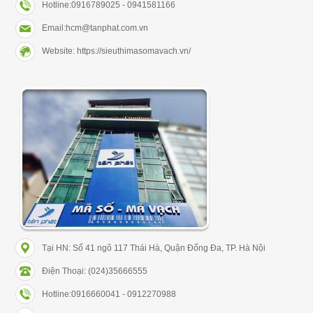
Hotline:0916789025 - 0941581166
Email:hcm@tanphat.com.vn
Website: https://sieuthimasomavach.vn/
Tại HN: Số 41 ngõ 117 Thái Hà, Quận Đống Đa, TP. Hà Nội
Điện Thoại: (024)35666555
Hotline:0916660041 - 0912270988