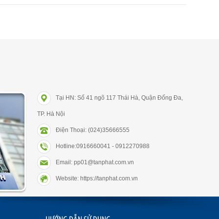
Tại HN: Số 41 ngõ 117 Thái Hà, Quận Đống Đa,
TP. Hà Nội
Điện Thoại: (024)35666555
Hotline:0916660041 - 0912270988
Email: pp01@tanphat.com.vn
Website: https://tanphat.com.vn