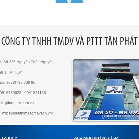
CÔNG TY TNHH TMDV VÀ PTTT TÂN PHÁT
M: Số 226 Nguyễn Phúc Nguyên,
ận 3, TP HCM
oại: (028)730 666 86
e:0916789025 - 0941581166
hcm@tanphat.com.vn
: https://sieuthimasomavach.vn/