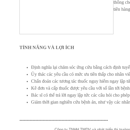
thông ch
tiên hàn
TÍNH NĂNG VÀ LỢI ÍCH
Định nghĩa lại chăm sóc ứng cứu bằng cách định tuyến
Ủy thác các yêu cầu có mức ưu tiên thấp cho nhân vi
Chẩn đoán các tương tác thuốc nguy hiểm ngay lập tứ
Kê đơn và cấp thuốc được yêu cầu với số lần tới bệnh 
Bác sĩ có thể trả lời ngay lập tức các câu hỏi cho phé
Giảm thời gian nghiên cứu bệnh án, như vậy các nhân
-------------------------------------------------------------
Công ty TNHH TMDV và phát triển thị trườn