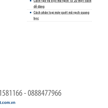
Cách tạo và đọc mã vạch 1D 2D một cách
dễ dàng
Cách phân loại máy quét mã vạch quang
học
1581166 - 0888477966
.com.vn