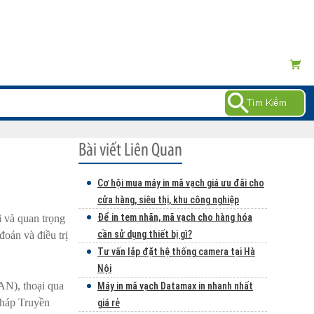
Cơ hội mua máy in mã vạch giá ưu đãi cho
cửa hàng, siêu thị, khu công nghiệp
Để in tem nhãn, mã vạch cho hàng hóa
i và quan trọng
cần sử dụng thiết bị gì?
đoán và điều trị
Tư vấn lắp đặt hệ thống camera tại Hà
Nội
AN), thoại qua
Máy in mã vạch Datamax in nhanh nhất
pháp Truyền
giá rẻ