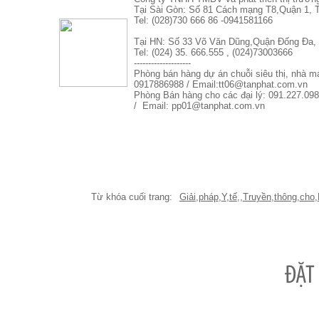
Tại Sài Gòn: Số 81 Cách mạng T8,Quận 1
Tel: (028)730 666 86 -0941581166
Tại HN: Số 33 Võ Văn Dũng,Quận Đống Đa, 
Tel: (024) 35. 666.555 , (024)73003666
--------------------
Phòng bán hàng dự án chuỗi siêu thị, nhà 
0917886988 / Email:tt06@tanphat.com.vn
Phòng Bán hàng cho các đại lý: 091.227.098
/ Email: pp01@tanphat.com.vn
Giải
,
pháp
,
Y
,
tế
,
,
Truyền
,
thông
,
cho
,
ĐẶT