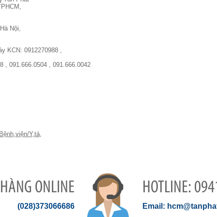
, TPHCM,
Hà Nội,
máy KCN: 0912270988 ,
8 , 091.666.0504 , 091.666.0042
Bệnh
,
viện/Y
,
tá
,
 HÀNG ONLINE
094
(028)373066686
hcm@tanphat