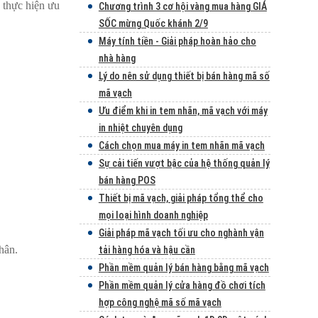
 thực hiện ưu
Chương trình 3 cơ hội vàng mua hàng GIÁ
SỐC mừng Quốc khánh 2/9
Máy tính tiền - Giải pháp hoàn hảo cho
nhà hàng
Lý do nên sử dụng thiết bị bán hàng mã số
mã vạch
Ưu điểm khi in tem nhãn, mã vạch với máy
in nhiệt chuyên dụng
Cách chọn mua máy in tem nhãn mã vạch
Sự cải tiến vượt bậc của hệ thống quản lý
bán hàng POS
Thiết bị mã vạch, giải pháp tổng thể cho
mọi loại hình doanh nghiệp
Giải pháp mã vạch tối ưu cho nghành vận
hân.
tải hàng hóa và hậu cần
Phần mềm quản lý bán hàng bằng mã vạch
Phần mềm quản lý cửa hàng đồ chơi tích
hợp công nghệ mã số mã vạch