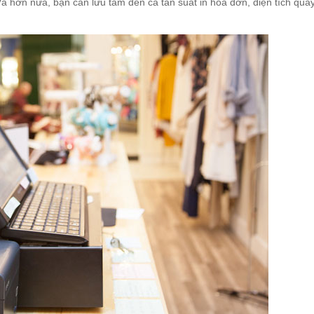
 hơn nữa, bạn cần lưu tâm đến cả tần suất in hóa đơn, diện tích quầ