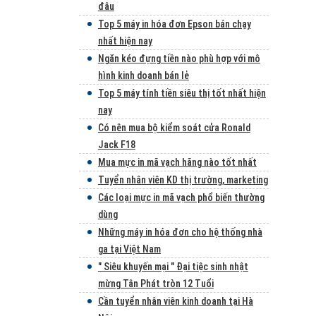
đâu
Top 5 máy in hóa đơn Epson bán chạy
nhất hiện nay
Ngăn kéo đựng tiền nào phù hợp với mô
hình kinh doanh bán lẻ
Top 5 máy tính tiền siêu thị tốt nhất hiện
nay
Có nên mua bộ kiểm soát cửa Ronald
Jack F18
Mua mực in mã vạch hãng nào tốt nhất
Tuyển nhân viên KD thị trường, marketing
Các loại mực in mã vạch phổ biến thường
dùng
Những máy in hóa đơn cho hệ thống nhà
ga tại Việt Nam
" Siêu khuyến mại " Đại tiệc sinh nhật
mừng Tân Phát tròn 12 Tuổi
Cần tuyển nhân viên kinh doanh tại Hà