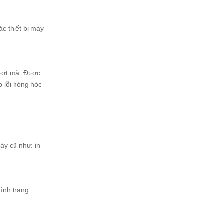
c thiết bị máy
mượt mà. Được
p lỗi hỏng hóc
áy cũ như: in
tình trạng