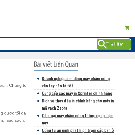
Doanh nghiệp nên dùng máy chấm công
r,... Chúng tôi
vân tay nào là tốt
Cung cấp các máy in Xprinter chính hãng
Dịch vụ thay đầu in chính hãng cho máy in
mã vạch Zebra
ng được tối đa
Các loại máy chấm công thông dụng hiện
m, hiệu sách,
nay
Cổng từ an ninh phát hiện trộm cắp bán ở