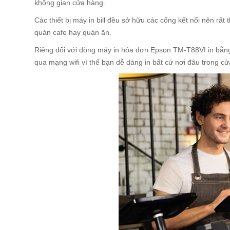
không gian cửa hàng.
Các thiết bị máy in bill đều sở hữu các cổng kết nối nên rất 
quán cafe hay quán ăn.
Riêng đối với dòng máy in hóa đơn Epson TM-T88VI in bằng đi
qua mạng wifi vì thế bạn dễ dàng in bất cứ nơi đâu trong c