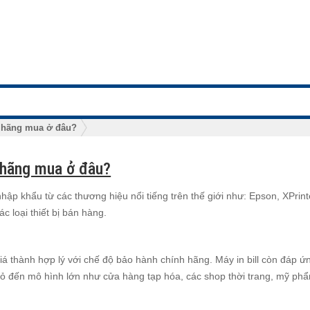
h hãng mua ở đâu?
h hãng mua ở đâu?
ập khẩu từ các thương hiệu nổi tiếng trên thế giới như: Epson, XPrinte
 loại thiết bị bán hàng.
á thành hợp lý với chế độ bảo hành chính hãng. Máy in bill còn đáp ứ
 đến mô hình lớn như cửa hàng tạp hóa, các shop thời trang, mỹ phẩ