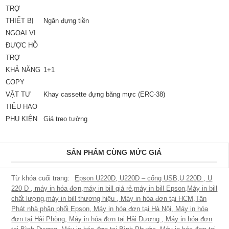
TRỢ
THIẾT BỊ
Ngăn đựng tiền
NGOẠI VI
ĐƯỢC HỖ
TRỢ
KHẢ NĂNG
1+1
COPY
VẬT TƯ
Khay cassette đựng băng mực (ERC-38)
TIÊU HAO
PHỤ KIỆN
Giá treo tường
SẢN PHẨM CÙNG MỨC GIÁ
Epson U220D
,
U220D – cổng USB
,
U 220D
,
U
220 D
,
máy in hóa đơn
,
máy in bill giá rẻ
,
máy in bill Epson
,
Máy in bill
chất lượng
,
máy in bill thương hiệu
,
Máy in hóa đơn tại HCM
,
Tân
Phát nhà phân phối Epson
,
Máy in hóa đơn tại Hà Nội
,
Máy in hóa
đơn tại Hải Phòng
,
Máy in hóa đơn tại Hải Dương
,
Máy in hóa đơn