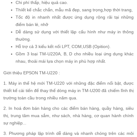
Chi phí thấp, hiệu quả cao.
Thíết kế chắc chắn, mẫu mã đẹp, sang trọng,hợp thời trang,
Tốc độ in nhanh nhất được ứng dụng rộng rãi tại những
điểm bán lẻ, nhỡ
Dễ dàng sử dụng với thiết lập cấu hình như máy in thông
thường.
Hỗ trợ cả 3 kiểu kết nối LPT, COM,USB (Opition).
Gồm 3 loại TM-U220A, B, D cho nhiều loại ứng dụng khác
nhau, thoải mái lựa chọn máy in phù hợp nhất.
Giới thiệu EPSON TM-U220 :
1. Máy in thế hệ mới TM-U220 với những đặc điểm nổi bật, được
thiết kế cải tiến để thay thế dòng máy in TM-U200 đã chiếm lĩnh thị
trường toàn cầu trong nhiều năm qua.
2. In hoá đơn bán hàng cho các điểm bán hàng, quầy hàng, siêu
thị, trung tâm mua sắm, như sách, nhà hàng, cơ quan hành chính
sự nghiệp...
3. Phương pháp lập trình dễ dàng và nhanh chóng trên các môi