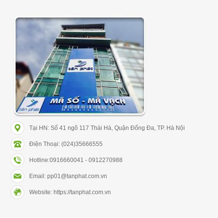
Tại HN: Số 41 ngõ 117 Thái Hà, Quận Đống Đa, TP. Hà Nội
Điện Thoại: (024)35666555
Hotline:0916660041 - 0912270988
Email: pp01@tanphat.com.vn
Website: https://tanphat.com.vn