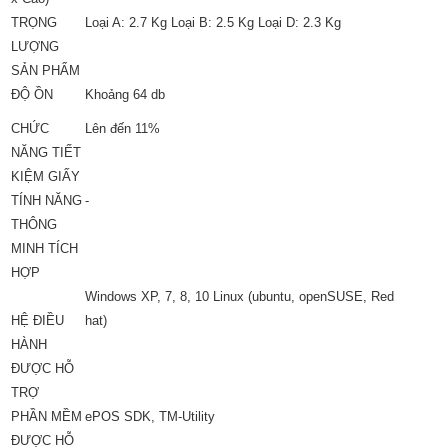
TRỌNG
Loại A: 2.7 Kg Loại B: 2.5 Kg Loại D: 2.3 Kg
LƯỢNG
SẢN PHẨM
ĐỘ ỒN
Khoảng 64 db
CHỨC
Lên đến 11%
NĂNG TIẾT
KIỆM GIẤY
TÍNH NĂNG
-
THÔNG
MINH TÍCH
HỢP
Windows XP, 7, 8, 10 Linux (ubuntu, openSUSE, Red
HỆ ĐIỀU
hat)
HÀNH
ĐƯỢC HỖ
TRỢ
PHẦN MỀM
ePOS SDK, TM-Utility
ĐƯỢC HỖ