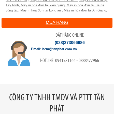
tại Bình Dương
,
Máy in hóa đơn tại Bình Phước
,
Máy in hóa đơn tại
Tây Ninh
,
Máy in hóa đơn tại kiên giang
,
Máy in hóa đơn tại Bà rịa
vũng tàu
,
Máy in hóa đơn tại Long an
,
Máy in hóa đơn tại An Giang
,
MUA HÀNG
ĐẶT HÀNG ONLINE
(028)373066686
hcm@tanphat.com.vn
0941581166 - 0888477966
CÔNG TY TNHH TMDV VÀ PTTT TÂN
PHÁT