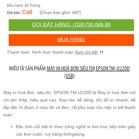
36 Tháng
Call
[Chưa bao gồm VAT]
GỌI ĐẶT HÀNG: (028)730.666.86
MUA HÀNG
Xem chi tiết
MIÊU TẢ SẢN PHẨM
MÁY IN HOÁ ĐƠN SIÊU THỊ EPSON TM-U220D
(USB)
Máy in hoá đơn siêu thị EPSON TM-U220D là Máy in hoá đơn với
chi phí thấp, hiệu quả cao, thao tác dễ dàng, tốc độ in nhanh, dễ
lắp đặt. In được 2 màu đỏ và đen, rất phù hợp cho việc in bill thanh
toán.
Đặc tính nổi bật In theo công nghệ in kim trực tiếp trên giấy
các bon cuộn, ruy băng thôngdụng.