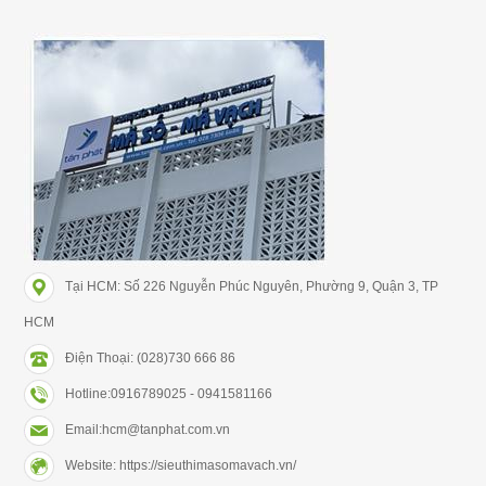
Tại HCM: Số 226 Nguyễn Phúc Nguyên, Phường 9, Quận 3, TP
HCM
Điện Thoại: (028)730 666 86
Hotline:0916789025 - 0941581166
Email:hcm@tanphat.com.vn
Website: https://sieuthimasomavach.vn/