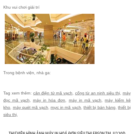
Khu vui chơi giải trí
Trong bệnh viện, nhà ga:
Tag xem thêm:
cân điện tử mã vạch
,
cổng từ an ninh siêu thị
,
máy
đọc mã vạch
,
máy in hóa đơn
,
máy in mã vạch
,
máy kiểm kê
kho
,
máy quét mã vạch
,
mực in mã vạch
,
thiết bị bán hàng
,
thiết bị
siêu thị
,
THƯ VIỆN HÌNH ẢNH MÁY IN HOÁ ĐƠN SIÊU THỊ EPSON TM-U220D