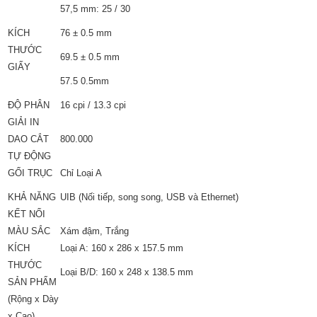
57,5 mm: 25 / 30
KÍCH
76 ± 0.5 mm
THƯỚC
69.5 ± 0.5 mm
GIẤY
57.5 0.5mm
ĐỘ PHÂN
16 cpi / 13.3 cpi
GIẢI IN
DAO CẮT
800.000
TỰ ĐỘNG
GỐI TRỤC
Chỉ Loại A
KHẢ NĂNG
UIB (Nối tiếp, song song, USB và Ethernet)
KẾT NỐI
MÀU SẮC
Xám đậm, Trắng
KÍCH
Loại A: 160 x 286 x 157.5 mm
THƯỚC
Loại B/D: 160 x 248 x 138.5 mm
SẢN PHẨM
(Rộng x Dày
x Cao)