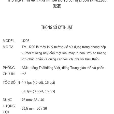
(USB)
THÔNG SỐ KỸ THUẬT
MODEL
U295
MÔ TẢ
TM-U220 là máy in lý tưởng để sử dụng trong phòng bếp
vì môi trường này cần một loại máy in hóa đơn số lượng
lớn chắc chắn và cứng cáp với chi phí sở hữu thấp.
PHÔNG
ANK, tiếng Thái/tiếng Việt, tiếng Trung giản thể và phồn
CHỮ IN
thể
TỐC ĐỘ IN
4.7 Ips (40 cột, 16 cpi)
6.0 Ips (30 cột, 16 cpi)
DUNG
76 mm: 33 / 40
LƯỢNG
69,5 mm: 30 / 36
CỘT