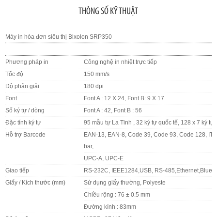
THÔNG SỐ KỸ THUẬT
Máy in hóa đơn
siêu thị Bixolon SRP350
Phương pháp in
Công nghệ in nhiệt trực tiếp
Tốc độ
150 mm/s
Độ phân giải
180 dpi
Font
Font A : 12 X 24, Font B: 9 X 17
Số ký tự / dòng
Font A : 42, Font B : 56
Đặc tính ký tự
95 mẫu tự La Tinh , 32 ký tự quốc tế, 128 x 7 ký t
Hỗ trợ Barcode
EAN-13, EAN-8, Code 39, Code 93, Code 128, ITF
bar,
UPC-A, UPC-E
Giao tiếp
RS-232C, IEEE1284,USB, RS-485,Ethernet,Blueto
Giấy / Kích thước (mm)
Sử dụng giấy thường, Polyeste
Chiều rộng : 76 ± 0.5 mm
Đường kính : 83mm