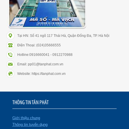
Tại HN: Số 41 ngõ 117 Thái Hà, Quận Đống Đa, TP. Hà Nội
Điện Thoại: (024)35666555
Hotline:0916660041 - 0912270988
Email: pp01@tanphat.com.vn
Website: https://tanphat.com.vn
THÔNG TIN TÂN PHÁT
Giới thiệu chung
Thông tin tuyển dụng