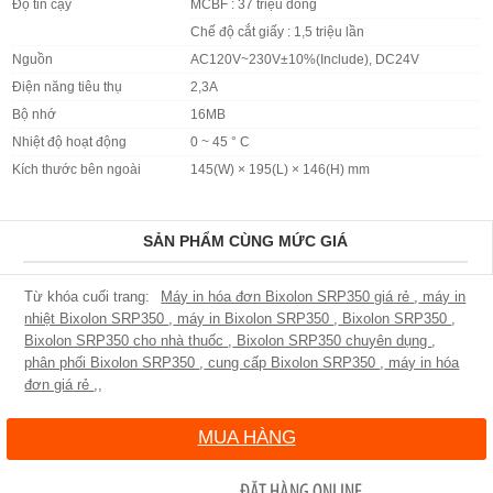
Độ tin cậy
MCBF : 37 triệu dòng
Chế độ cắt giấy : 1,5 triệu lần
Nguồn
AC120V~230V±10%(Include), DC24V
Điện năng tiêu thụ
2,3A
Bộ nhớ
16MB
Nhiệt độ hoạt động
0 ~ 45 ° C
Kích thước bên ngoài
145(W) × 195(L) × 146(H) mm
SẢN PHẨM CÙNG MỨC GIÁ
Máy in hóa đơn Bixolon SRP350 giá rẻ
,
máy in
nhiệt Bixolon SRP350
,
máy in Bixolon SRP350
,
Bixolon SRP350
,
Bixolon SRP350 cho nhà thuốc
,
Bixolon SRP350 chuyên dụng
,
phân phối Bixolon SRP350
,
cung cấp Bixolon SRP350
,
máy in hóa
đơn giá rẻ
,
,
MUA HÀNG
ĐẶT HÀNG ONLINE