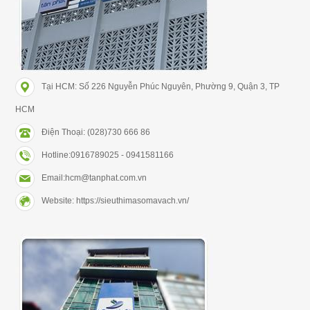
Tại HCM: Số 226 Nguyễn Phúc Nguyên, Phường 9, Quận 3, TP
HCM
Điện Thoại: (028)730 666 86
Hotline:0916789025 - 0941581166
Email:hcm@tanphat.com.vn
Website: https://sieuthimasomavach.vn/