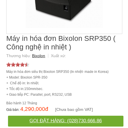
Máy in hóa đơn Bixolon SRP350 (
Công nghệ in nhiệt )
Bixolon
Máy in hóa đơn siêu thị Bixolon SRP350 (In nhiệt- made in Korea)
+ Model: Bixolon SPR-350
+ Chế độ in: In nhiệt.
+ Tốc độ in:150mm/sec.
+ Giao tiếp PC: Parallel, port, RS232, USB
12 Tháng
4,290,000
đ
[Chưa bao gồm VAT]
GỌI ĐẶT HÀNG: (028)730.666.86