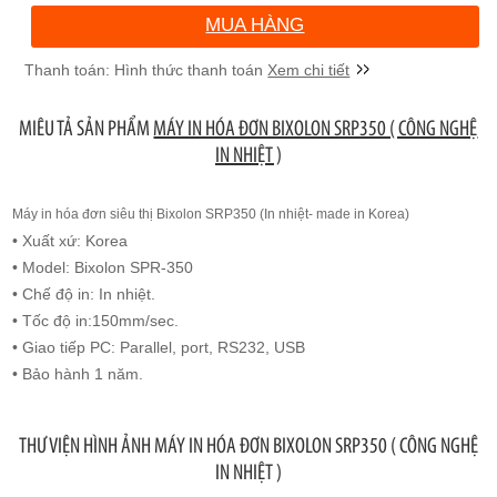
MUA HÀNG
Xem chi tiết
MIÊU TẢ SẢN PHẨM
MÁY IN HÓA ĐƠN BIXOLON SRP350 ( CÔNG NGHỆ
IN NHIỆT )
Máy in hóa đơn siêu thị Bixolon SRP350 (In nhiệt- made in Korea)
• Xuất xứ: Korea
• Model: Bixolon SPR-350
• Chế độ in: In nhiệt.
• Tốc độ in:150mm/sec.
• Giao tiếp PC: Parallel, port, RS232, USB
• Bảo hành 1 năm.
THƯ VIỆN HÌNH ẢNH MÁY IN HÓA ĐƠN BIXOLON SRP350 ( CÔNG NGHỆ
IN NHIỆT )