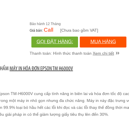
12 Tháng
Call
[Chưa bao gồm VAT]
GỌI ĐẶT HÀNG:
MUA HÀNG
(028)730.666.86
Xem chi tiết
 PHẨM
MÁY IN HÓA ĐƠN EPSON TM H6000V
pson TM-H6000V cung cấp tính năng in biên lai và hóa đơn tốc độ ca
có trong một máy in nhỏ gọn nhưng đa chức năng. Máy in này đặc trưng 
99.9% loại bỏ hầu hết các lỗi khi đọc và các lỗi thay thế đồng thời man
ều giải pháp in có thể giảm lượng giấy tiêu thụ lên đến 30%.