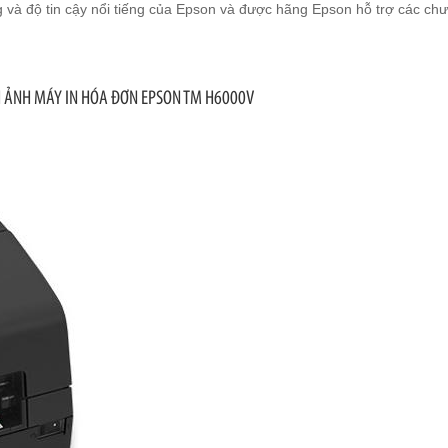
và độ tin cậy nổi tiếng của Epson và được hãng Epson hỗ trợ các chư
H ẢNH MÁY IN HÓA ĐƠN EPSON TM H6000V