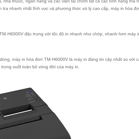
, nhà thuốc, ngân hàng và các viện tài chính tất cả các tính năng mà 
iểm tra nhanh nhất lĩnh vực và phương thức xử lý cao cấp, máy in hóa 
 TM-H6000V đặc trưng với tốc độ in nhanh như chớp, nhanh hơn máy 
iệu dòng, máy in hóa đơn TM-H6000V là máy in đáng tin cậy nhất so với
g trong suốt toàn bộ vòng đời của máy in.