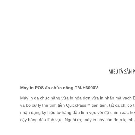
MIÊU TẢ SẢN
Máy in POS đa chức năng TM-H6000V
Máy in đa chức năng vừa in hóa đơn vừa in nhãn mã vạch E
và bộ xử lý thẻ tính tiền QuickPass™ tiên tiến, tất cả chỉ 
nhận dạng ký hiệu từ hàng đầu lĩnh vực với độ chính xác hơn 
cậy hàng đầu lĩnh vực. Ngoài ra, máy in này còn đem lại nhi