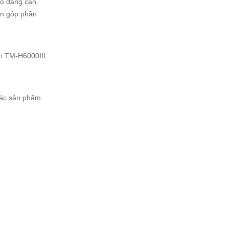
họ đang cần.
đơn góp phần
in TM-H6000III
 các sản phẩm