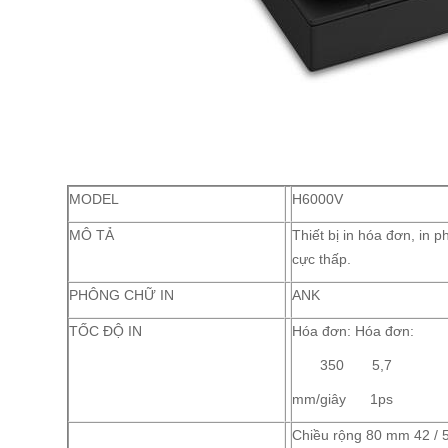
MODEL
H6000V
MÔ TẢ
Thiết bị in hóa đơn, in p
cực thấp.
PHÔNG CHỮ IN
ANK
TỐC ĐỘ IN
Hóa đơn: Hóa đơn:
350 5,7
mm/giây 1ps
Chiều rộng 80 mm 42 / 