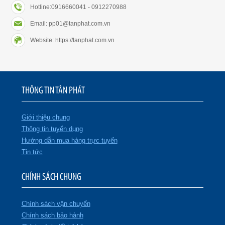
Hotline:0916660041 - 0912270988
Email: pp01@tanphat.com.vn
Website: https://tanphat.com.vn
THÔNG TIN TÂN PHÁT
Giới thiệu chung
Thông tin tuyển dụng
Hướng dẫn mua hàng trực tuyến
Tin tức
CHÍNH SÁCH CHUNG
Chính sách vận chuyển
Chính sách bảo hành