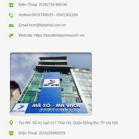
Điện Thoại: (028)730 666 86
Hotline:0916789025 - 0941581166
Email:hcm@tanphat.com.vn
Website: https://sieuthimasomavach.vn/
Tại HN: Số 41 ngõ 117 Thái Hà, Quận Đống Đa, TP. Hà Nội
Điện Thoại: (024)35666555