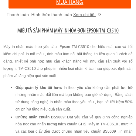
MUA HÀNG
Xem chi tiết
MIÊU TẢ SẢN PHẨM
MÁY IN HÓA ĐƠN EPSON TM-C3510
Máy in nhãn màu theo yêu cầu Epson TM-C3510 cho hiệu suất cao và tiết
kiệm chi phí. In mã màu , ảnh màu làm nổi bật thông tin liên quan 1 cách dễ
dàng. Thiết kế phù hợp nhu cầu khách hàng với nhu cầu sản xuất với số
lượng ít. TM-C3510 cho phép in nhiều loại nhãn khác nhau giúp xác định sản
phẩm và tăng hiệu quả sản xuất.
Giúp quản lý kho tốt hơn:
In theo yêu cầu không cần phải lưu trữ
những nhãn màu đắt tiền mà bạn không bao giờ sử dụng. Bằng cách
sử dụng công nghệ in nhãn màu theo yêu cầu , bạn sẽ tiết kiệm 50%
chi phí và tăng hiệu quả sản xuất.
Chứng nhận chuẩn BS5609
: Đạt yêu cầu về quy định công nghiệp
hóa học cho nhãn tương thích chuẩn GHS .Máy in TM-C3510 , mực in
và các loại giấy đều được chứng nhận tiêu chuẩn BS5609 , in nhãn