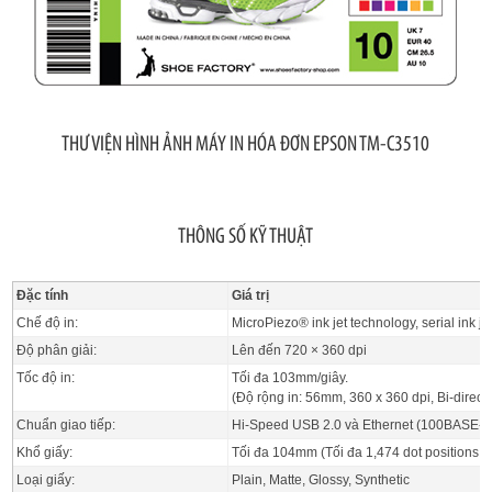
THƯ VIỆN HÌNH ẢNH MÁY IN HÓA ĐƠN EPSON TM-C3510
THÔNG SỐ KỸ THUẬT
Đặc tính
Giá trị
Chế độ in:
MicroPiezo® ink jet technology, serial ink je
Độ phân giải:
Lên đến 720 × 360 dpi
Tốc độ in:
Tối đa 103mm/giây.
(Độ rộng in: 56mm, 360 x 360 dpi, Bi-directi
Chuẩn giao tiếp:
Hi-Speed USB 2.0 và Ethernet (100BASE-
Khổ giấy:
Tối đa 104mm (Tối đa 1,474 dot positions /
Loại giấy:
Plain, Matte, Glossy, Synthetic