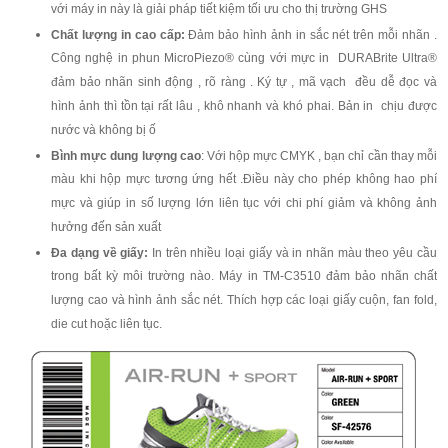
với máy in này là giải pháp tiết kiệm tối ưu cho thị trường GHS
Chất lượng in cao cấp:
Đảm bảo hình ảnh in sắc nét trên mỗi nhãn .
Công nghệ in phun MicroPiezo® cùng với mực in DURABrite Ultra®
đảm bảo nhãn sinh động , rõ ràng . Ký tự , mã vạch đều dễ đọc và
hình ảnh thì tồn tại rất lâu , khô nhanh và khó phai. Bản in chịu được
nước và không bị ố
Bình mực dung lượng cao
: Với hộp mực CMYK , bạn chỉ cần thay mỗi
màu khi hộp mực tương ứng hết .Điều này cho phép không hao phí
mực và giúp in số lượng lớn liên tục với chi phí giảm và không ảnh
hưởng đến sản xuất
Đa dạng về giấy:
In trên nhiều loại giấy và in nhãn màu theo yêu cầu
trong bất kỳ môi trường nào. Máy in TM-C3510 đảm bảo nhãn chất
lượng cao và hình ảnh sắc nét. Thích hợp các loại giấy cuộn, fan fold,
die cut hoặc liên tục.