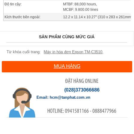
Độ tin cậy:
MTBF: 88,000 hours,
MCBF: 9.800.00 lines
Kích thước bên ngoài:
12.2 x 11.14 x 10.27" (310 x 283 x 261mm) 
SẢN PHẨM CÙNG MỨC GIÁ
Máy in hóa đơn Epson TM-C3510
,
MUA HÀNG
ĐẶT HÀNG ONLINE
(028)373066686
hcm@tanphat.com.vn
0941581166 - 0888477966