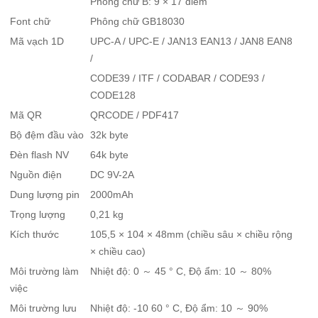
Phông chữ B: 9 × 17 điểm
Font chữ
Phông chữ GB18030
Mã vạch 1D
UPC-A / UPC-E / JAN13 EAN13 / JAN8 EAN8
/
CODE39 / ITF / CODABAR / CODE93 /
CODE128
Mã QR
QRCODE / PDF417
Bộ đệm đầu vào
32k byte
Đèn flash NV
64k byte
Nguồn điện
DC 9V-2A
Dung lượng pin
2000mAh
Trọng lượng
0,21 kg
Kích thước
105,5 × 104 × 48mm (chiều sâu × chiều rộng
× chiều cao)
Môi trường làm
Nhiệt độ: 0 ～ 45 ° C, Độ ẩm: 10 ～ 80%
việc
Môi trường lưu
Nhiệt độ: -10 60 ° C, Độ ẩm: 10 ～ 90%