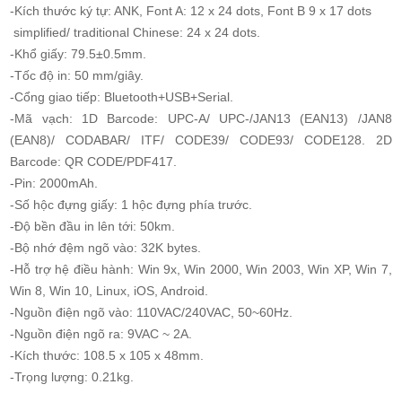
-Kích thước ký tự: ANK, Font A: 12 x 24 dots, Font B 9 x 17 dots
simplified/ traditional Chinese: 24 x 24 dots.
-Khổ giấy: 79.5±0.5mm.
-Tốc độ in: 50 mm/giây.
-Cổng giao tiếp: Bluetooth+USB+Serial.
-Mã vạch: 1D Barcode: UPC-A/ UPC-/JAN13 (EAN13) /JAN8
(EAN8)/ CODABAR/ ITF/ CODE39/ CODE93/ CODE128. 2D
Barcode: QR CODE/PDF417.
-Pin: 2000mAh.
-Số hộc đựng giấy: 1 hộc đựng phía trước.
-Độ bền đầu in lên tới: 50km.
-Bộ nhớ đệm ngõ vào: 32K bytes.
-Hỗ trợ hệ điều hành: Win 9x, Win 2000, Win 2003, Win XP, Win 7,
Win 8, Win 10, Linux, iOS, Android.
-Nguồn điện ngõ vào: 110VAC/240VAC, 50~60Hz.
-Nguồn điện ngõ ra: 9VAC ~ 2A.
-Kích thước: 108.5 x 105 x 48mm.
-Trọng lượng: 0.21kg.