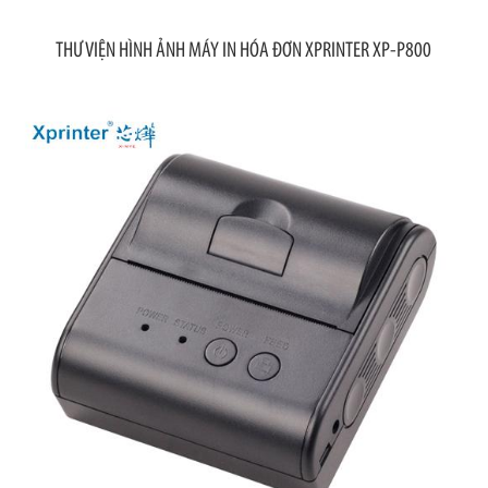
THƯ VIỆN HÌNH ẢNH MÁY IN HÓA ĐƠN XPRINTER XP-P800