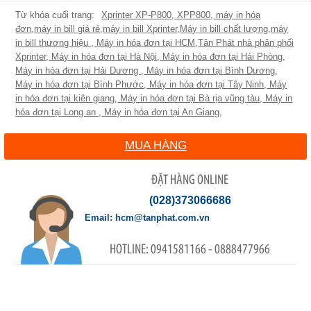
Xprinter XP-P800
,
XPP800
,
máy in hóa
đơn
,
máy in bill giá rẻ
,
máy in bill Xprinter
,
Máy in bill chất lượng
,
máy
in bill thương hiệu
,
Máy in hóa đơn tại HCM
,
Tân Phát nhà phân phối
Xprinter
,
Máy in hóa đơn tại Hà Nội
,
Máy in hóa đơn tại Hải Phòng
,
Máy in hóa đơn tại Hải Dương
,
Máy in hóa đơn tại Bình Dương
,
Máy in hóa đơn tại Bình Phước
,
Máy in hóa đơn tại Tây Ninh
,
Máy
in hóa đơn tại kiên giang
,
Máy in hóa đơn tại Bà rịa vũng tàu
,
Máy in
hóa đơn tại Long an
,
Máy in hóa đơn tại An Giang
,
MUA HÀNG
ĐẶT HÀNG ONLINE
(028)373066686
hcm@tanphat.com.vn
0941581166 - 0888477966