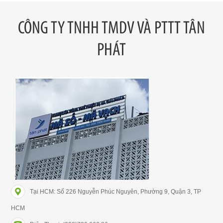
CÔNG TY TNHH TMDV VÀ PTTT TÂN
PHÁT
Tại HCM: Số 226 Nguyễn Phúc Nguyên, Phường 9, Quận 3, TP
HCM