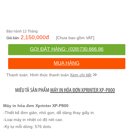
12 Tháng
2,150,000
đ
[Chưa bao gồm VAT]
GỌI ĐẶT HÀNG: (028)730.666.86
MUA HÀNG
Xem chi tiết
MIÊU TẢ SẢN PHẨM
MÁY IN HÓA ĐƠN XPRINTER XP-P800
Máy in hóa đơn Xprinter XP-P800
-Thiết kế đơn giản, nhỏ gọn, dễ dàng thay giấy in.
-Loại máy in nhiệt có độ nét cao.
-Ký tự mỗi dòng: 576 dots.