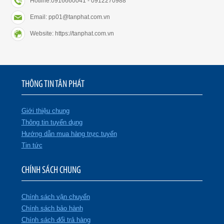
Hotline:0916660041 - 0912270988
Email: pp01@tanphat.com.vn
Website: https://tanphat.com.vn
THÔNG TIN TÂN PHÁT
Giới thiệu chung
Thông tin tuyển dụng
Hướng dẫn mua hàng trực tuyến
Tin tức
CHÍNH SÁCH CHUNG
Chính sách vận chuyển
Chính sách bảo hành
Chính sách đổi trả hàng