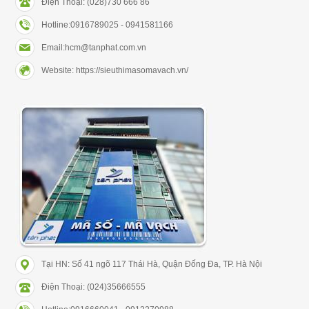
Điện Thoại: (028)730 666 86
Hotline:0916789025 - 0941581166
Email:hcm@tanphat.com.vn
Website: https://sieuthimasomavach.vn/
Tại HN: Số 41 ngõ 117 Thái Hà, Quận Đống Đa, TP. Hà Nội
Điện Thoại: (024)35666555