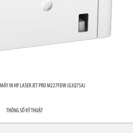
 MÁY IN HP LASER JET PRO M227FDW (G3Q75A)
THÔNG SỐ KỸ THUẬT