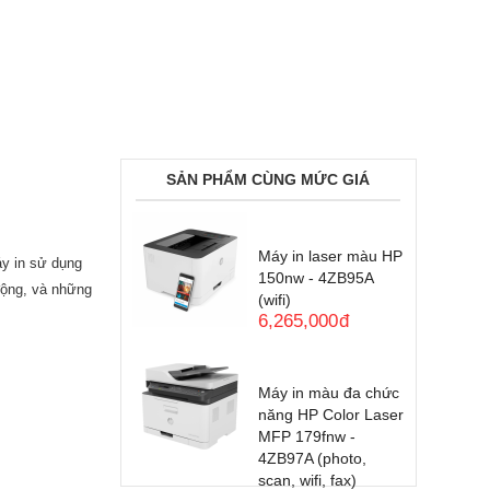
SẢN PHẨM CÙNG MỨC GIÁ
Máy in laser màu HP
áy in sử dụng
150nw - 4ZB95A
ộng, và những
(wifi)
6,265,000
đ
Máy in màu đa chức
năng HP Color Laser
MFP 179fnw -
4ZB97A (photo,
scan, wifi, fax)