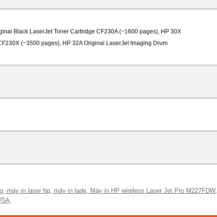
ginal Black LaserJet Toner Cartridge CF230A (~1600 pages), HP 30X 
 CF230X (~3500 pages), HP 32A Original LaserJet Imaging Drum 
g
,
máy in laser hp
,
máy in lade
,
Máy in HP wireless Laser Jet Pro M227FDW
75A
,