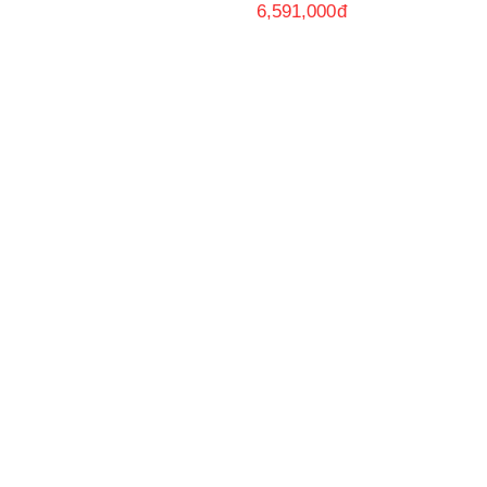
6,591,000
đ