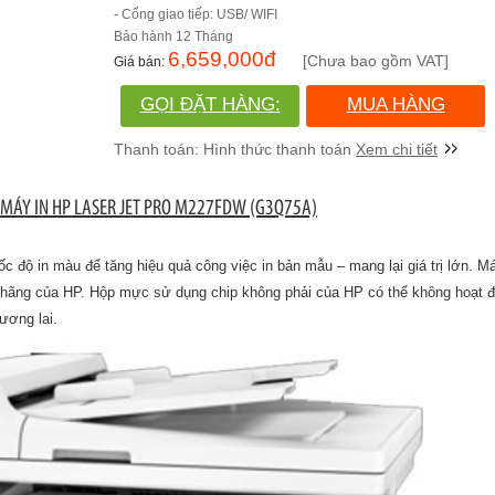
- Cổng giao tiếp: USB/ WIFI
12 Tháng
6,659,000
đ
[Chưa bao gồm VAT]
GỌI ĐẶT HÀNG:
MUA HÀNG
(028)730.666.86
Xem chi tiết
MÁY IN HP LASER JET PRO M227FDW (G3Q75A)
 độ in màu để tăng hiệu quả công việc in bản mẫu – mang lại giá trị lớn. M
g của HP. Hộp mực sử dụng chip không phải của HP có thể không hoạt đ
 tương lai.