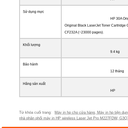
Sử dụng mực
HP 30A Ori
Original Black LaserJet Toner Cartridge
CF232A (~23000 pages).
Khối lượng
9.4 kg
Bảo hành
12 tháng
Hãng sản xuất
HP
Máy in hp cho cửa hàng
,
Máy in hp tiện dụn
nhà phân phối máy in HP wireless Laser Jet Pro M227FDW
,
G3Q