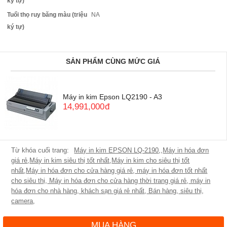
ký tự)
Tuổi thọ ruy băng màu (triệu
NA
ký tự)
SẢN PHẨM CÙNG MỨC GIÁ
Máy in kim Epson LQ2190 - A3
14,991,000
đ
Máy in kim EPSON LQ-2190
,
,
Máy in hóa đơn
giá rẻ
,
Máy in kim siêu thị tốt nhất
,
Máy in kim cho siêu thị tốt
nhất
,
Máy in hóa đơn cho cửa hàng giá rẻ
,
máy in hóa đơn tốt nhất
cho siêu thị
,
Máy in hóa đơn cho cửa hàng thời trang giá rẻ
,
máy in
hóa đơn cho nhà hàng, khách sạn giá rẻ nhất
,
Bán hàng
,
siêu thị
,
camera
,
MUA HÀNG