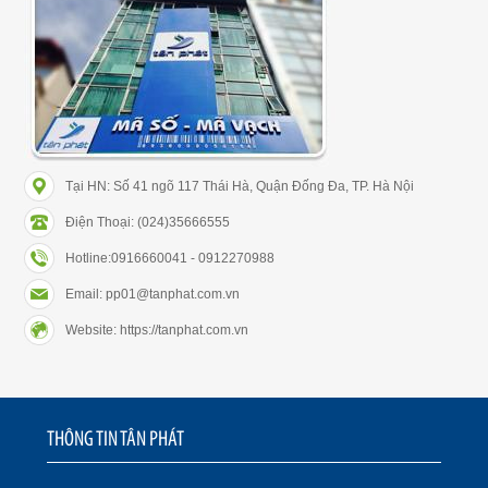
Tại HN: Số 41 ngõ 117 Thái Hà, Quận Đống Đa, TP. Hà Nội
Điện Thoại: (024)35666555
Hotline:0916660041 - 0912270988
Email: pp01@tanphat.com.vn
Website: https://tanphat.com.vn
THÔNG TIN TÂN PHÁT