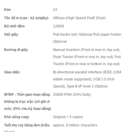
Kim
24
Tốc độ in (cps - ký tự/giây)
480cps (High Speed Draft 10cpi)
Bộ nhớ đệm
128KB
Giữ giấy
Pull tractor unit: Optional Roll paper holder:
Optional
Đường đi giấy
Manual Insertion (Front or rear in, top out),
Push Tractor (Front or rear in, top out), Pull
Tractor (Front or rear or bottom in, top out)
Giao diện
Bi-directional parallel interface (IEEE-1284
nibble mode supported), USB 2.0 (Full
Speed), Type B I/F level 2 (Option)
MTBF - Thời gian hoạt động
20000 POH (25% Duty)
không bị trục trặc (số giờ ở
mức 25% chu kỳ hoạt động)
Khả năng copy
Original + 5 copies
Tuổi thọ ruy băng đen (triệu
approx. 8 million characters