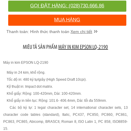
GỌI ĐẶT HÀNG: (028)730.666.86
MUA HÀNG
Xem chi tiết
MIÊU TẢ SẢN PHẨM
MÁY IN KIM EPSON LQ-2190
Máy in kim EPSON LQ-2190
Máy in 24 kim, khổ rộng.
Tốc độ in: 480 ký tự/giây (High Speed Draft 10cpi).
Kỹ thuật in: Impact dot matrix.
Khổ giấy: Rộng: 100-420mm, Dài: 100-420mm.
Khổ giấy in liên tục: Rộng: 101.6- 406.4mm, Dài: tối đa 559mm.
Các bộ ký tự: 1 legal character set, 14 international character sets, 13
character code tables (standard), Italic, PC437, PC850, PC860, PC861,
PC863, PC865, Abicomp, BRASCII, Roman 8, ISO Latin 1, PC 858, ISO8859-
15.