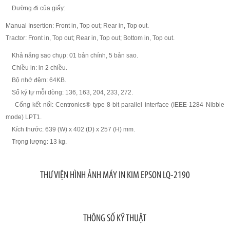
Đường đi của giấy:
Manual Insertion: Front in, Top out; Rear in, Top out.
Tractor: Front in, Top out; Rear in, Top out; Bottom in, Top out.
Khả năng sao chụp: 01 bản chính, 5 bản sao.
Chiều in: in 2 chiều.
Bộ nhớ đệm: 64KB.
Số ký tự mỗi dòng: 136, 163, 204, 233, 272.
Cổng kết nối: Centronics® type 8-bit parallel interface (IEEE-1284 Nibble
mode) LPT1.
Kích thước: 639 (W) x 402 (D) x 257 (H) mm.
Trọng lượng: 13 kg.
THƯ VIỆN HÌNH ẢNH MÁY IN KIM EPSON LQ-2190
THÔNG SỐ KỸ THUẬT