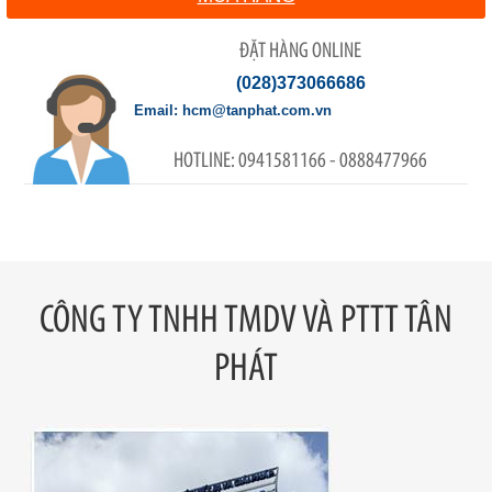
ĐẶT HÀNG ONLINE
(028)373066686
hcm@tanphat.com.vn
0941581166 - 0888477966
CÔNG TY TNHH TMDV VÀ PTTT TÂN
PHÁT