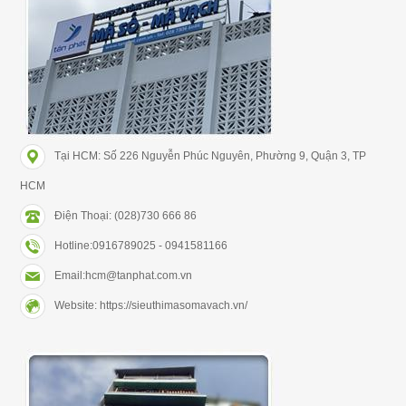
Tại HCM: Số 226 Nguyễn Phúc Nguyên, Phường 9, Quận 3, TP
HCM
Điện Thoại: (028)730 666 86
Hotline:0916789025 - 0941581166
Email:hcm@tanphat.com.vn
Website: https://sieuthimasomavach.vn/