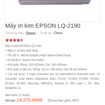
Máy in kim EPSON LQ-2190
Epson
China
Máy in kim EPSON LQ-2190
+ Máy in 24 kim, khổ rộng.
+ Tốc độ in: 480 ký tự/giây (High Speed Draft 10cpi).
+ Kỹ thuật in: Impact dot matrix.
+ Khổ giấy: Rộng: 100-420mm, Dài: 100-420mm.
+ Khổ giấy in liên tục: Rộng: 101.6- 406.4mm, Dài: tối đa 559mm.
+ Các bộ ký tự: 1 legal character set, 14 international character sets, 13
character code tables (standard), Italic, PC437, PC850, PC860, PC861,
PC863, PC865, Abicomp, BRASCII, Roman 8, ISO Latin 1, PC 858,
ISO8859-15.
12 tháng
14,275,000
đ
[Chưa bao gồm VAT]