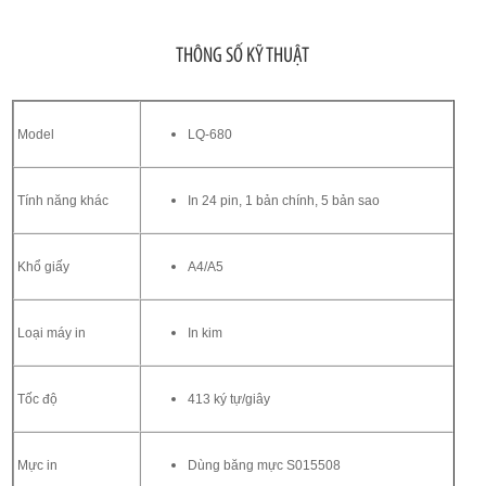
THÔNG SỐ KỸ THUẬT
Model
LQ-680
Tính năng khác
In 24 pin, 1 bản chính, 5 bản sao
Khổ giấy
A4/A5
Loại máy in
In kim
Tốc độ
413 ký tự/giây
Mực in
Dùng băng mực S015508