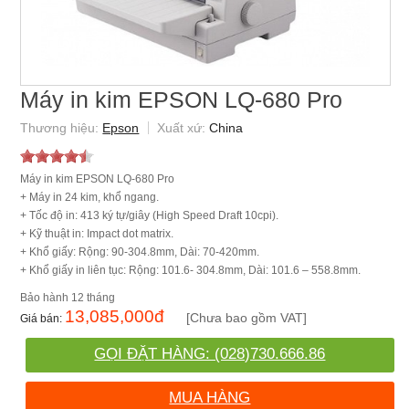
Máy in kim EPSON LQ-680 Pro
Epson
China
Máy in kim EPSON LQ-680 Pro
+ Máy in 24 kim, khổ ngang.
+ Tốc độ in: 413 ký tự/giây (High Speed Draft 10cpi).
+ Kỹ thuật in: Impact dot matrix.
+ Khổ giấy: Rộng: 90-304.8mm, Dài: 70-420mm.
+ Khổ giấy in liên tục: Rộng: 101.6- 304.8mm, Dài: 101.6 – 558.8mm.
12 tháng
13,085,000
đ
[Chưa bao gồm VAT]
GỌI ĐẶT HÀNG: (028)730.666.86
MUA HÀNG