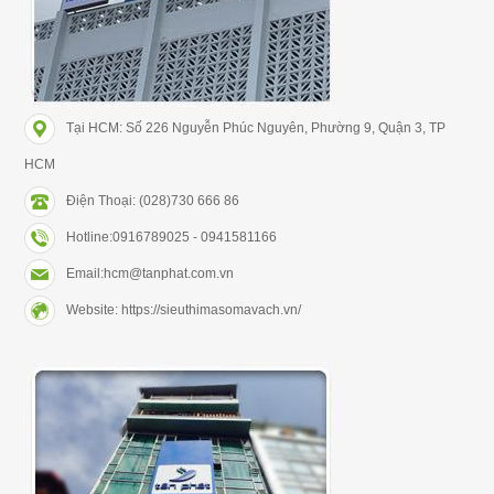
Tại HCM: Số 226 Nguyễn Phúc Nguyên, Phường 9, Quận 3, TP
HCM
Điện Thoại: (028)730 666 86
Hotline:0916789025 - 0941581166
Email:hcm@tanphat.com.vn
Website: https://sieuthimasomavach.vn/