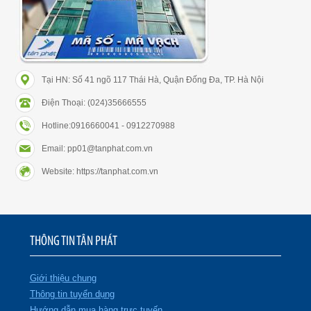
Tại HN: Số 41 ngõ 117 Thái Hà, Quận Đống Đa, TP. Hà Nội
Điện Thoại: (024)35666555
Hotline:0916660041 - 0912270988
Email: pp01@tanphat.com.vn
Website: https://tanphat.com.vn
THÔNG TIN TÂN PHÁT
Giới thiệu chung
Thông tin tuyển dụng
Hướng dẫn mua hàng trực tuyến