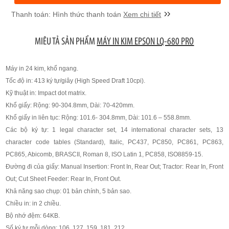
Xem chi tiết
MIÊU TẢ SẢN PHẨM
MÁY IN KIM EPSON LQ-680 PRO
Máy in 24 kim, khổ ngang.
Tốc độ in: 413 ký tự/giây (High Speed Draft 10cpi).
Kỹ thuật in: Impact dot matrix.
Khổ giấy: Rộng: 90-304.8mm, Dài: 70-420mm.
Khổ giấy in liên tục: Rộng: 101.6- 304.8mm, Dài: 101.6 – 558.8mm.
Các bộ ký tự: 1 legal character set, 14 international character sets, 13
character code tables (Standard), Italic, PC437, PC850, PC861, PC863,
PC865, Abicomb, BRASCII, Roman 8, ISO Latin 1, PC858, ISO8859-15.
Đường đi của giấy: Manual Insertion: Front In, Rear Out; Tractor: Rear In, Front
Out; Cut Sheet Feeder: Rear In, Front Out.
Khả năng sao chụp: 01 bản chính, 5 bản sao.
Chiều in: in 2 chiều.
Bộ nhớ đệm: 64KB.
Số ký tự mỗi dòng: 106, 127, 159, 181, 212.