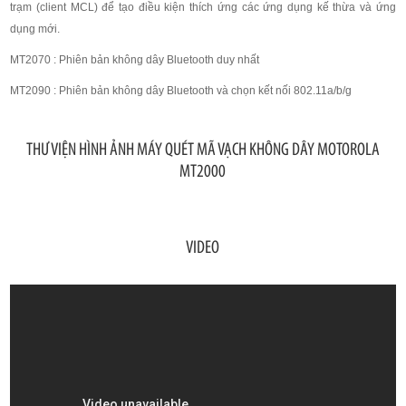
trạm (client MCL) để tạo điều kiện thích ứng các ứng dụng kế thừa và ứng
dụng mới.
MT2070 : Phiên bản không dây Bluetooth duy nhất
MT2090 : Phiên bản không dây Bluetooth và chọn kết nối 802.11a/b/g
THƯ VIỆN HÌNH ẢNH MÁY QUÉT MÃ VẠCH KHÔNG DÂY MOTOROLA
MT2000
VIDEO