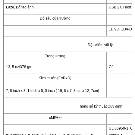
Laze, Bộ tạo ảnh
USB 2.0 Host v
Độ sâu của trường
1D/2D, 1D/PDF
Đặc điểm vật lý
Trọng lượng
13, 5 oz/378 gm
Có
Kích thước (CxRxD)
7, 8 inch x 3, 1 inch x 5, 0 inch ( 19, 8 x 7, 8 cm x 12, 7cm)
Thông số kỹ thuật Quy định
EMI/RFI
UL 60950-1, C2