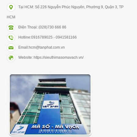
Tại HCM: Số 226 Nguyễn Phúc Nguyên, Phường 9, Quận 3, TP
HCM
Điện Thoại: (028)730 666 86
Hotline:0916789025 - 0941581166
Email:hcm@tanphat.com.vn
Website: https://sieuthimasomavach.vn/