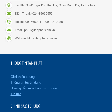
Tại HN: Số 41 ngõ 117 Thái Hà, Quận Đống Đa, TP. Hà Nội
Điện Thoại: (024)35666555
Hotline:0916660041 - 0912270988
Email: pp01@tanphat.com.vn
Website: https://tanphat.com.vn
THÔNG TIN TÂN PHÁT
Giới thiệu chung
Thông tin tuyển dụng
Hướng dẫn mua hàng trực tuyến
Tin tức
CHÍNH SÁCH CHUNG