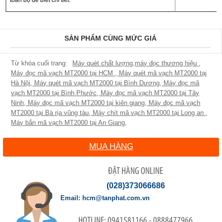
toàn bộ để biết chi tiết.
SẢN PHẨM CÙNG MỨC GIÁ
Máy quét chất lượng
,
máy đọc thương hiệu
,
Máy đọc mã vạch MT2000 tại HCM
,
Máy quét mã vạch MT2000 tại
Hà Nội
,
Máy quét mã vạch MT2000 tại Bình Dương
,
Máy đọc mã
vạch MT2000 tại Bình Phước
,
Máy đọc mã vạch MT2000 tại Tây
Ninh
,
Máy đọc mã vạch MT2000 tại kiên giang
,
Máy đọc mã vạch
MT2000 tại Bà rịa vũng tàu
,
Máy chít mã vạch MT2000 tại Long an
,
Máy bắn mã vạch MT2000 tại An Giang
,
MUA HÀNG
ĐẶT HÀNG ONLINE
(028)373066686
hcm@tanphat.com.vn
0941581166 - 0888477966