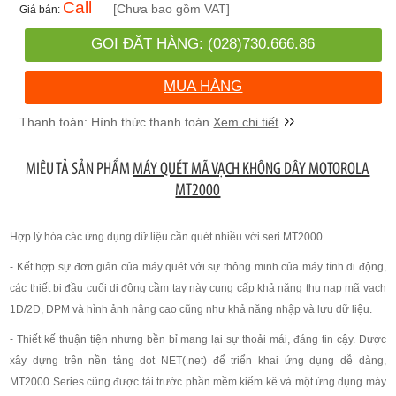
Call
[Chưa bao gồm VAT]
GỌI ĐẶT HÀNG: (028)730.666.86
MUA HÀNG
Xem chi tiết
MIÊU TẢ SẢN PHẨM
MÁY QUÉT MÃ VẠCH KHÔNG DÂY MOTOROLA
MT2000
Hợp lý hóa các ứng dụng dữ liệu cần quét nhiều với seri MT2000.
- Kết hợp sự đơn giản của máy quét với sự thông minh của máy tính di động,
các thiết bị đầu cuối di động cầm tay này cung cấp khả năng thu nạp mã vạch
1D/2D, DPM và hình ảnh nâng cao cũng như khả năng nhập và lưu dữ liệu.
- Thiết kế thuận tiện nhưng bền bỉ mang lại sự thoải mái, đáng tin cậy. Được
xây dựng trên nền tảng dot NET(.net) để triển khai ứng dụng dễ dàng,
MT2000 Series cũng được tải trước phần mềm kiểm kê và một ứng dụng máy