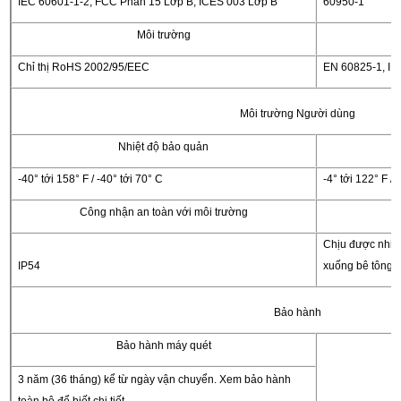
IEC 60601-1-2, FCC Phần 15 Lớp B, ICES 003 Lớp B
60950-1
Môi trường
Chỉ thị RoHS 2002/95/EEC
EN 60825-1, I
Môi trường Người dùng
Nhiệt độ bảo quản
-40° tới 158° F / -40° tới 70° C
-4° tới 122° F / 
Công nhận an toàn với môi trường
Chịu được nhiều 
IP54
xuống bê tông
Bảo hành
Bảo hành máy quét
3 năm (36 tháng) kể từ ngày vận chuyển. Xem bảo hành