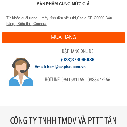
SẢN PHẨM CÙNG MỨC GIÁ
Máy tính tiền siêu thị
,
Casio
,
SE-C6000
,
Bán
hàng
,
Siêu thị
,
Camera
,
MUA HÀNG
ĐẶT HÀNG ONLINE
(028)373066686
hcm@tanphat.com.vn
0941581166 - 0888477966
CÔNG TY TNHH TMDV VÀ PTTT TÂN