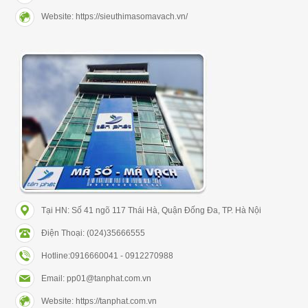
Website: https://sieuthimasomavach.vn/
Tại HN: Số 41 ngõ 117 Thái Hà, Quận Đống Đa, TP. Hà Nội
Điện Thoại: (024)35666555
Hotline:0916660041 - 0912270988
Email: pp01@tanphat.com.vn
Website: https://tanphat.com.vn