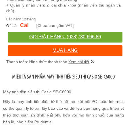
+ Quản lý nhân viên: 2 loại chìa khóa (nhân viên thu ngân và
chủ).
12 tháng
Call
[Chưa bao gồm VAT]
GỌI ĐẶT HÀNG: (028)730.666.86
MUA HÀNG
Xem chi tiết
MIÊU TẢ SẢN PHẨM
MÁY TÍNH TIỀN SIÊU THỊ CASIO SE-C6000
Máy tính tiền siêu thị Casio SE-C6000
Đây là máy tính tiền điện tử thế hệ mới kết nối PC hoặc Internet,
có thể quan lý từ xa, lấy báo cáo và dữ liệu bán hàng qua Internet
theo thời gian ấn định. Rất phù hợp với mô hình chuỗi của hàng
bán lẻ, bảo hiểm Prudential