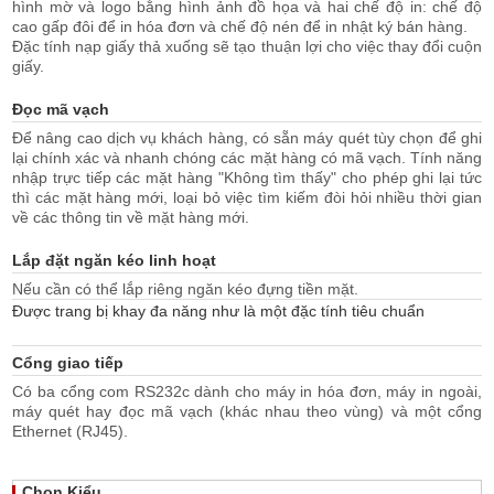
hình mờ và logo bằng hình ảnh đồ họa và hai chế độ in: chế độ
cao gấp đôi để in hóa đơn và chế độ nén để in nhật ký bán hàng.
Đặc tính nạp giấy thả xuống sẽ tạo thuận lợi cho việc thay đổi cuộn
giấy.
Đọc mã vạch
Để nâng cao dịch vụ khách hàng, có sẵn máy quét tùy chọn để ghi
lại chính xác và nhanh chóng các mặt hàng có mã vạch. Tính năng
nhập trực tiếp các mặt hàng "Không tìm thấy" cho phép ghi lại tức
thì các mặt hàng mới, loại bỏ việc tìm kiếm đòi hỏi nhiều thời gian
về các thông tin về mặt hàng mới.
Lắp đặt ngăn kéo linh hoạt
Nếu cần có thể lắp riêng ngăn kéo đựng tiền mặt.
Được trang bị khay đa năng như là một đặc
tính tiêu chuẩn
Cổng giao tiếp
Có ba cổng com RS232c dành cho máy in hóa đơn, máy in ngoài,
máy quét hay đọc mã vạch (khác nhau theo vùng) và một cổng
Ethernet (RJ45).
Chọn Kiểu