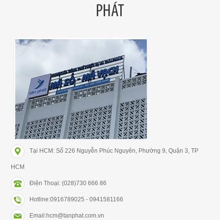
PHÁT
Tại HCM: Số 226 Nguyễn Phúc Nguyên, Phường 9, Quận 3, TP
HCM
Điện Thoại: (028)730 666 86
Hotline:0916789025 - 0941581166
Email:hcm@tanphat.com.vn