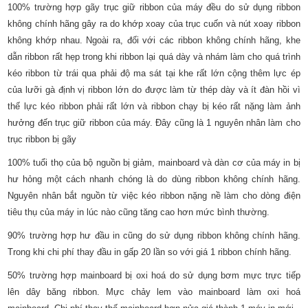
100% trường hợp gãy trục giữ ribbon của máy đều do sử dụng ribbon
không chính hãng gây ra do khớp xoay của trục cuốn và nút xoay ribbon
không khớp nhau. Ngoài ra, đối với các ribbon không chính hãng, khe
dẫn ribbon rất hẹp trong khi ribbon lại quá dày và nhám làm cho quá trình
kéo ribbon từ trái qua phải độ ma sát tại khe rất lớn cộng thêm lực ép
của lưỡi gà định vị ribbon lớn do được làm từ thép dày và ít đàn hồi vì
thế lực kéo ribbon phải rất lớn và ribbon chạy bị kéo rất nặng làm ảnh
hưởng đến trục giữ ribbon của máy. Đây cũng là 1 nguyên nhân làm cho
trục ribbon bị gãy
100% tuổi thọ của bộ nguồn bị giảm, mainboard và dàn cơ của máy in bị
hư hỏng một cách nhanh chóng là do dùng ribbon không chính hãng.
Nguyên nhân bắt nguồn từ việc kéo ribbon nặng nề làm cho dòng điện
tiêu thụ của máy in lúc nào cũng tăng cao hơn mức bình thường.
90% trường hợp hư đầu in cũng do sử dụng ribbon không chính hãng.
Trong khi chi phí thay đầu in gấp 20 lần so với giá 1 ribbon chính hãng.
50% trường hợp mainboard bị oxi hoá do sử dụng bơm mực trực tiếp
lên dây băng ribbon. Mực chảy lem vào mainboard làm oxi hoá