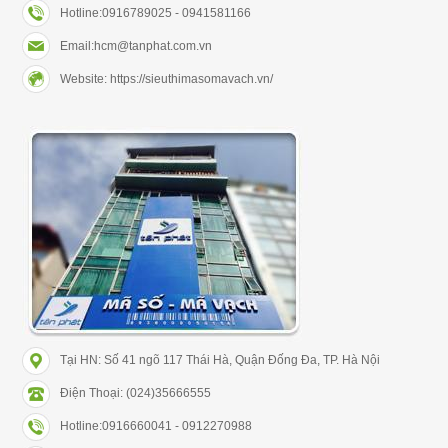
Hotline:0916789025 - 0941581166
Email:hcm@tanphat.com.vn
Website: https://sieuthimasomavach.vn/
Tại HN: Số 41 ngõ 117 Thái Hà, Quận Đống Đa, TP. Hà Nội
Điện Thoại: (024)35666555
Hotline:0916660041 - 0912270988