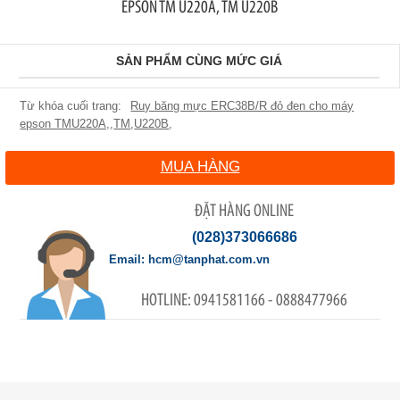
EPSON TM U220A, TM U220B
SẢN PHẨM CÙNG MỨC GIÁ
Ruy băng mực ERC38B/R đỏ đen cho máy
epson TMU220A,
,
TM
,
U220B
,
MUA HÀNG
ĐẶT HÀNG ONLINE
(028)373066686
hcm@tanphat.com.vn
0941581166 - 0888477966