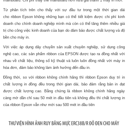
mainboard. Chi phí thay thế mainboard hơn nửa giá thành 1 máy in mới.
Từ phân tích trên cho thấy với sự đầu tư trong một thời gian dài
cho ribbon Epson không những bạn có thể tiết kiệm được chi phí kinh
doanh cho chính doanh nghiệp mình mà còn có thể tăng thêm nhiều giá
trị cho công việc kinh doanh của bạn do đảm bảo được chất lượng và độ
bền cho máy in.
Với việc áp dụng dây chuyền sản xuất chuyên nghiệp, sử dụng công
nghệ cao, các sản phẩm ribbon của EPSON được tạo ra đồng nhất với
nhau về chất liệu, thông số kỹ thuật và luôn luôn đồng nhất với máy in
hóa đơn, đảm bảo không làm ảnh hưởng đến đầu in.
Đồng thời, so với ribbon không chính hãng thì ribbon Epson duy trì in
chất lượng in đồng đều trong thời gian dài, bảo đảm rằng bản in đạt
được chất lượng cao. Bằng chứng là ribbon không chính hãng ngày
càng mờ dần chỉ sau 50 mét in đầu tiên và không đều thì chất lượng in
của ribbon Epson vẫn như mới sau 500 mét in đầu tiên
THƯ VIỆN HÌNH ẢNH RUY BĂNG MỰC ERC38B/R ĐỎ ĐEN CHO MÁY