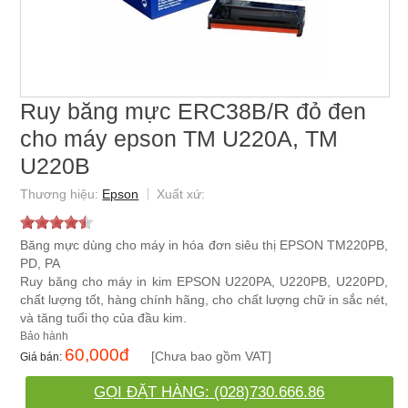
Ruy băng mực ERC38B/R đỏ đen
cho máy epson TM U220A, TM
U220B
Epson
Băng mực dùng cho máy in hóa đơn siêu thị EPSON TM220PB,
PD, PA
Ruy băng cho máy in kim EPSON U220PA, U220PB, U220PD,
chất lượng tốt, hàng chính hãng, cho chất lượng chữ in sắc nét,
và tăng tuổi thọ của đầu kim.
60,000
đ
[Chưa bao gồm VAT]
GỌI ĐẶT HÀNG: (028)730.666.86