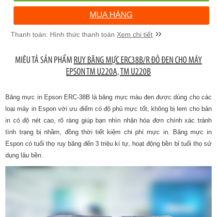
MUA HÀNG
Xem chi tiết
MIÊU TẢ SẢN PHẨM
RUY BĂNG MỰC ERC38B/R ĐỎ ĐEN CHO MÁY
EPSON TM U220A, TM U220B
Băng mực in Epson ERC-38B là băng mực màu đen được dùng cho các
loại máy in Espon với ưu điểm có độ phủ mực tốt, không bị lem cho bản
in có độ nét cao, rõ ràng giúp bạn nhìn nhận hóa đơn chính xác tránh
tình trạng bị nhầm, đồng thời tiết kiệm chi phí mực in. Băng mực in
Espon có tuổi thọ ruy băng đến 3 triệu kí tự, hoạt động bền bỉ tuổi thọ sử
dụng lâu bền.